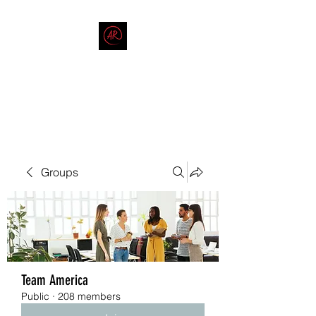
THE AMERICAN REDNECK
COMPANY
End Race in America
Groups
Team America
Public
·
208 members