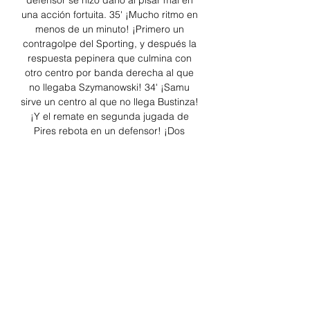
defensor se hizo daño al pisar mal en 
una acción fortuita. 35' ¡Mucho ritmo en 
menos de un minuto! ¡Primero un 
contragolpe del Sporting, y después la 
respuesta pepinera que culmina con 
otro centro por banda derecha al que 
no llegaba Szymanowski! 34' ¡Samu 
sirve un centro al que no llega Bustinza! 
¡Y el remate en segunda jugada de 
Pires rebota en un defensor! ¡Dos 
seguidas del Lega! 33' Rico efectúa un 
larguísimo saque de banda que llega a 
Pires, dentro del área. 

Real Sporting de Gijón SAD - Club 
Deportivo Leganés En Directo: Real 
Sporting de Gijón SAD - Club Deportivo 
Leganés SAD. Partido de LaLiga 
Hypermotion 2022-2023. Últimas 
noticias, clasificación, resultados y ...

Sporting de Gijón vs Leganés en vivo 