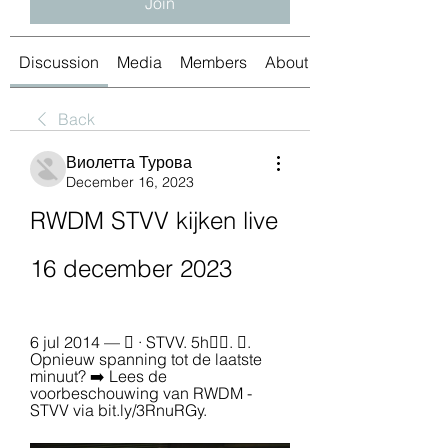
Join
Discussion
Media
Members
About
Back
Виолетта Турова
December 16, 2023
RWDM STVV kijken live 
16 december 2023
6 jul 2014 — 󰤧 · STVV. 5h󰞋󰟠. 󰟝. 
Opnieuw spanning tot de laatste 
minuut? ➡️ Lees de 
voorbeschouwing van RWDM - 
STVV via bit.ly/3RnuRGy.