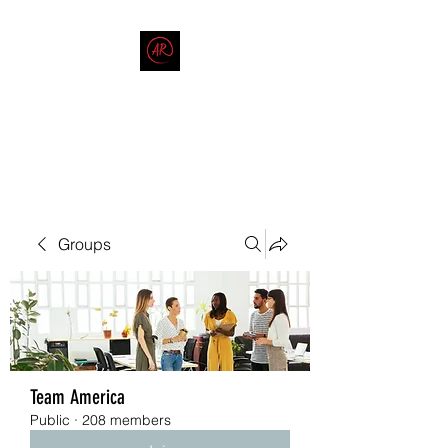
THE AMERICAN REDNECK
COMPANY
End Race in America
Groups
Team America
Public
·
208 members