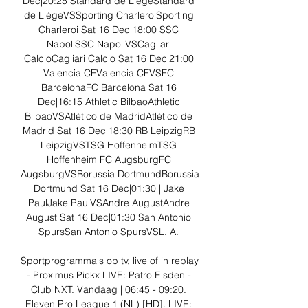
Dec|20:25 Standard de LiègeStandard 
de LiègeVSSporting CharleroiSporting 
Charleroi Sat 16 Dec|18:00 SSC 
NapoliSSC NapoliVSCagliari 
CalcioCagliari Calcio Sat 16 Dec|21:00 
Valencia CFValencia CFVSFC 
BarcelonaFC Barcelona Sat 16 
Dec|16:15 Athletic BilbaoAthletic 
BilbaoVSAtlético de MadridAtlético de 
Madrid Sat 16 Dec|18:30 RB LeipzigRB 
LeipzigVSTSG HoffenheimTSG 
Hoffenheim FC AugsburgFC 
AugsburgVSBorussia DortmundBorussia 
Dortmund Sat 16 Dec|01:30 | Jake 
PaulJake PaulVSAndre AugustAndre 
August Sat 16 Dec|01:30 San Antonio 
SpursSan Antonio SpursVSL. A. 

Sportprogramma's op tv, live of in replay 
- Proximus Pickx LIVE: Patro Eisden - 
Club NXT. Vandaag | 06:45 - 09:20. 
Eleven Pro League 1 (NL) [HD]. LIVE: 