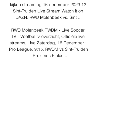
kijken streaming 16 december 2023 12 
Sint-Truiden Live Stream Watch it on 
DAZN. RWD Molenbeek vs. Sint ...

RWD Molenbeek RWDM - Live Soccer 
TV - Voetbal tv-overzicht, Officiële live 
streams, Live Zaterdag, 16 December · 
Pro League. 9:15. RWDM vs Sint-Truiden 
· Proximus Pickx ...

W. V. €5 OF EEN BEZOEK VAN ONZE 
ELEVEN/DAZN REPORTER DIE EEN 
RONDJE BETAALT IN JOUW FAVORIETE 
BAR! NBA NBA Paris Game TIJDENS DE 
NBA PARIS GAME 2024 SPELEN DE 
BROOKLYN NETS EN DE CLEVELAND 
CAVALIERS DE DERDE REGULIERE 
SEIZOENSWEDSTRIJD IN PARIJS IN DE 
ACCOR ARENA, EN JIJ KAN ERBIJ ZIJN 
OP 11 JANUARI 2024! ONTDEK DE NBA 
PARIS GAME 2024 OP ONZE KOSTEN 