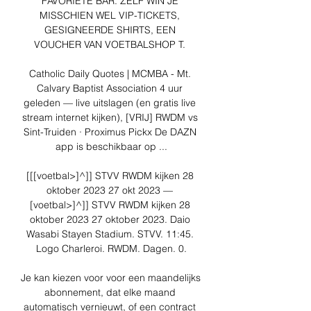
FAVORIETE BAR. ZELF WIN JE 
MISSCHIEN WEL VIP-TICKETS, 
GESIGNEERDE SHIRTS, EEN 
VOUCHER VAN VOETBALSHOP T. 

Catholic Daily Quotes | MCMBA - Mt. 
Calvary Baptist Association 4 uur 
geleden — live uitslagen (en gratis live 
stream internet kijken), [VRIJ] RWDM vs 
Sint-Truiden · Proximus Pickx De DAZN 
app is beschikbaar op ...

[[[voetbal>]^]] STVV RWDM kijken 28 
oktober 2023 27 okt 2023 — 
[voetbal>]^]] STVV RWDM kijken 28 
oktober 2023 27 oktober 2023. Daio 
Wasabi Stayen Stadium. STVV. 11:45. 
Logo Charleroi. RWDM. Dagen. 0.

Je kan kiezen voor voor een maandelijks 
abonnement, dat elke maand 
automatisch vernieuwt, of een contract 