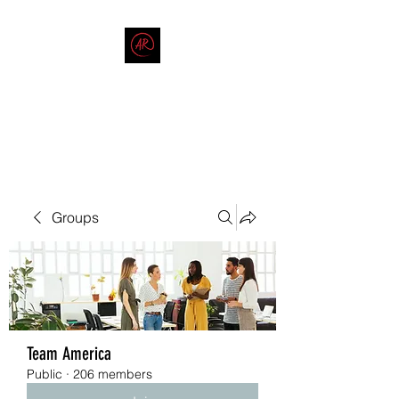
THE AMERICAN REDNECK
COMPANY
End Race in America
Groups
Team America
Public
·
206 members