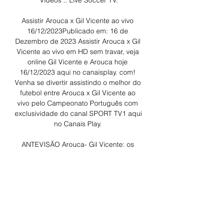
Vídeos :: Live Soccer TV.

Assistir Arouca x Gil Vicente ao vivo 
16/12/2023Publicado em: 16 de 
Dezembro de 2023 Assistir Arouca x Gil 
Vicente ao vivo em HD sem travar, veja 
online Gil Vicente e Arouca hoje 
16/12/2023 aqui no canaisplay. com! 
Venha se divertir assistindo o melhor do 
futebol entre Arouca x Gil Vicente ao 
vivo pelo Campeonato Português com 
exclusividade do canal SPORT TV1 aqui 
no Canais Play. 

ANTEVISÃO Arouca- Gil Vicente: os 
pontos (ou a falta há 9 horas — Na fuga 
aos últimos lugares, só a vitória 
interessa às duas formações. O 
barcelense Daniel Sousa ainda não 
perdeu como treinador do Arouca.

Assistir Arouca x Gil Vicente ao vivo 