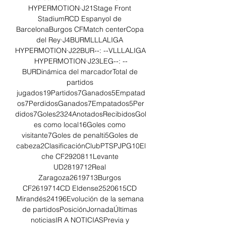
HYPERMOTION·J21Stage Front 
StadiumRCD Espanyol de 
BarcelonaBurgos CFMatch centerCopa 
del Rey·J4BURMLLLALIGA 
HYPERMOTION·J22BUR--: --VLLLALIGA 
HYPERMOTION·J23LEG--: --
BURDinámica del marcadorTotal de 
partidos 
jugados19Partidos7Ganados5Empatad
os7PerdidosGanados7Empatados5Per
didos7Goles2324AnotadosRecibidosGol
es como local16Goles como 
visitante7Goles de penalti5Goles de 
cabeza2ClasificaciónClubPTSPJPG10El
che CF2920811Levante 
UD2819712Real 
Zaragoza2619713Burgos 
CF2619714CD Eldense2520615CD 
Mirandés24196Evolución de la semana 
de partidosPosiciónJornadaÚltimas 
noticiasIR A NOTICIASPrevia y 