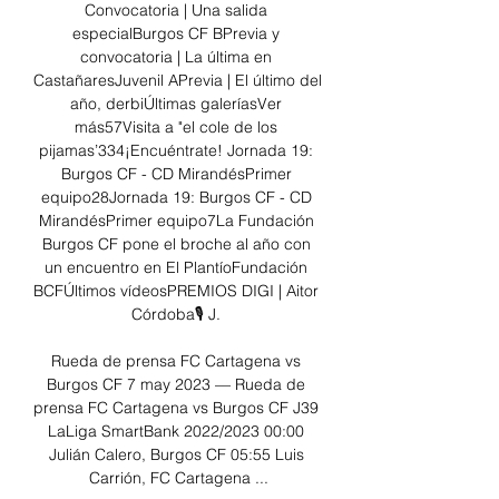
Convocatoria | Una salida 
especialBurgos CF BPrevia y 
convocatoria | La última en 
CastañaresJuvenil APrevia | El último del 
año, derbiÚltimas galeríasVer 
más57Visita a "el cole de los 
pijamas’334¡Encuéntrate! Jornada 19: 
Burgos CF - CD MirandésPrimer 
equipo28Jornada 19: Burgos CF - CD 
MirandésPrimer equipo7La Fundación 
Burgos CF pone el broche al año con 
un encuentro en El PlantíoFundación 
BCFÚltimos vídeosPREMIOS DIGI | Aitor 
Córdoba🎙 J. 

Rueda de prensa FC Cartagena vs 
Burgos CF 7 may 2023 — Rueda de 
prensa FC Cartagena vs Burgos CF J39 
LaLiga SmartBank 2022/2023 00:00 
Julián Calero, Burgos CF 05:55 Luis 
Carrión, FC Cartagena ...
