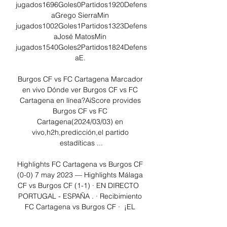
jugados1696Goles0Partidos1920Defens
aGrego SierraMin 
jugados1002Goles1Partidos1323Defens
aJosé MatosMin 
jugados1540Goles2Partidos1824Defens
aE. 

Burgos CF vs FC Cartagena Marcador 
en vivo Dónde ver Burgos CF vs FC 
Cartagena en línea?AiScore provides 
Burgos CF vs FC 
Cartagena(2024/03/03) en 
vivo,h2h,predicción,el partido 
estadíticas ...

Highlights FC Cartagena vs Burgos CF 
(0-0) 7 may 2023 — Highlights Málaga 
CF vs Burgos CF (1-1) · EN DIRECTO   
PORTUGAL - ESPAÑA . · Recibimiento 
FC Cartagena vs Burgos CF · ️ ¡EL 
CHIRINGUITO SE LA ...
