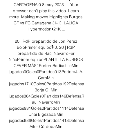
CARTAGENA 0 8 may 2023 — Your 
browser can't play this video. Learn 
more. Making moves Highlights Burgos 
CF vs FC Cartagena (1-1). LALIGA 
Hypermotion•21K ...

20 | RdP prepartido de Jon Pérez 
BoloPrimer equipo🎙 J. 20 | RdP 
prepartido de Raúl NavarroFer 
NiñoPrimer equipoPLANTILLA BURGOS 
CFVER MÁS1PorteroBadiashileMin 
jugados0Goles0Partidos013PorteroJ. A. 
CaroMin 
jugados1710Goles0Partidos192Defensa
Borja G. Min 
jugados864Goles0Partidos146DefensaR
aúl NavarroMin 
jugados931Goles0Partidos1114Defensa
Unai ElgezabalMin 
jugados986Goles1Partidos1418Defensa
Aitor CórdobaMin 