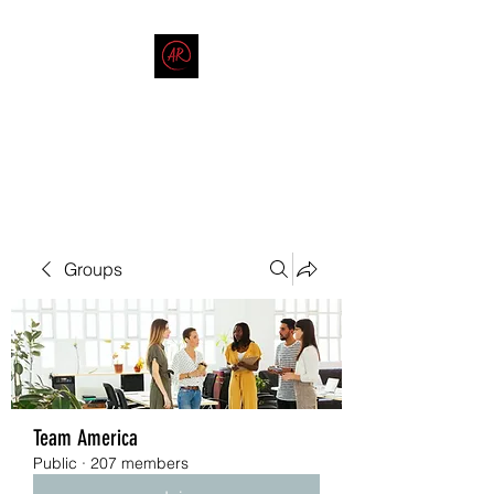
THE AMERICAN REDNECK
COMPANY
End Race in America
Groups
Team America
Public
·
207 members