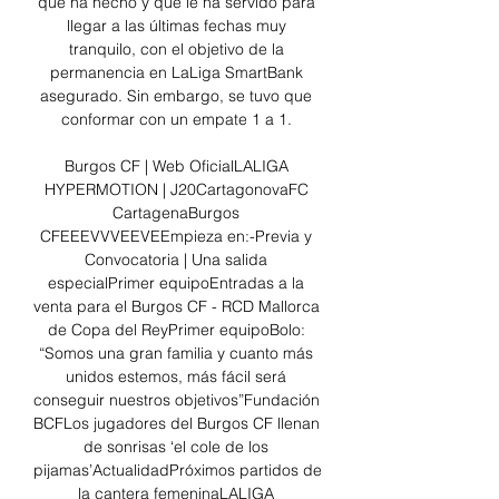
que ha hecho y que le ha servido para 
llegar a las últimas fechas muy 
tranquilo, con el objetivo de la 
permanencia en LaLiga SmartBank 
asegurado. Sin embargo, se tuvo que 
conformar con un empate 1 a 1. 

Burgos CF | Web OficialLALIGA 
HYPERMOTION | J20CartagonovaFC 
CartagenaBurgos 
CFEEEVVVEEVEEmpieza en:-Previa y 
Convocatoria | Una salida 
especialPrimer equipoEntradas a la 
venta para el Burgos CF - RCD Mallorca 
de Copa del ReyPrimer equipoBolo: 
“Somos una gran familia y cuanto más 
unidos estemos, más fácil será 
conseguir nuestros objetivos”Fundación 
BCFLos jugadores del Burgos CF llenan 
de sonrisas ‘el cole de los 
pijamas’ActualidadPróximos partidos de 
la cantera femeninaLALIGA 