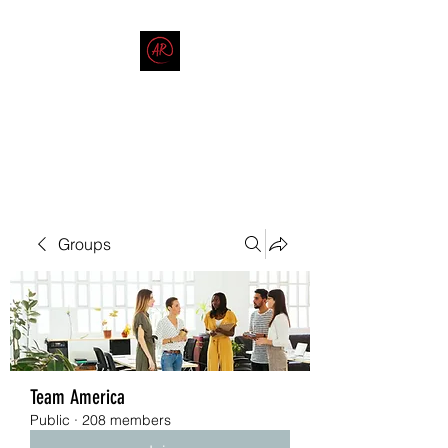
THE AMERICAN REDNECK
COMPANY
End Race in America
Groups
Team America
Public
·
208 members