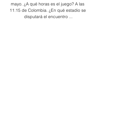
mayo. ¿A qué horas es el juego? A las 
11:15 de Colombia. ¿En qué estadio se 
disputará el encuentro ...

Resumen y goles del Real Sporting vs 
CD Leganés de 19 nov 2022 — Reparto 
de puntos en El Molinón, en un partido 
donde se han intercambiado los goles. · 
Etiquetado en: · LaLiga SmartBank · 
Sporting Gijón · CD ...
0
0
Write a comment...
About
Welcome to the group! You can