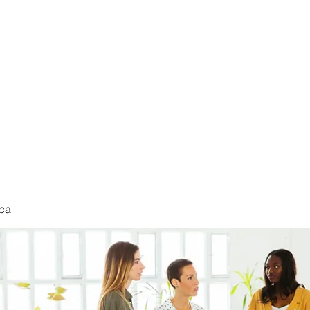
nduct
ca