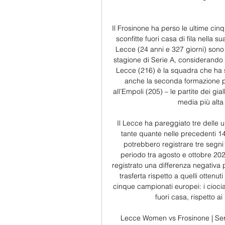
Il Frosinone ha perso le ultime cinq
sconfitte fuori casa di fila nella s
Lecce (24 anni e 327 giorni) sono
stagione di Serie A, considerando i
Lecce (216) è la squadra che ha su
anche la seconda formazione per
all’Empoli (205) – le partite dei gial
media più alta 
Il Lecce ha pareggiato tre delle u
tante quante nelle precedenti 14 
potrebbero registrare tre segni “
periodo tra agosto e ottobre 2022
registrato una differenza negativa p
trasferta rispetto a quelli ottenu
cinque campionati europei: i ciociar
fuori casa, rispetto ai
Lecce Women vs Frosinone | Serie