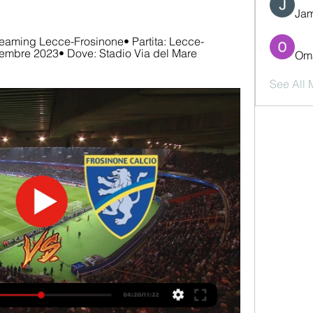
Jam
streaming Lecce-Frosinone• Partita: Lecce-
embre 2023• Dove: Stadio Via del Mare 
Oma
See All