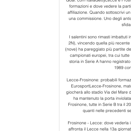
Goal. com ItaliaGettyLecce e Frosi
formazioni e dove vedere la parti
affiliazione. Quando sottoscrivi u
una commissione. Uno degli anticip
sfida
I salentini sono rimasti imbattuti i
2N), vincendo quella più recente (
(nove) ha pareggiato più partite de
campionati europei, tra cui tutte l
storia in Serie A hanno registrato
1989 con
Lecce-Frosinone: probabili formazio
EurosportLecce-Frosinone, match 
giocherà allo stadio Via del Mare 
ha mantenuto la porta inviolata 
Frosinone, tutte in Serie B tra il 2
quanti nelle precedenti set
Frosinone - Lecce: dove vederla i
affronta il Lecce nella 13a giornat