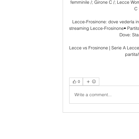
femminile /; Girone C /; Lecce Wo
C 
Lecce-Frosinone: dove vederla in d
streaming Lecce-Frosinone• Partit
Dove: Sta
Lecce vs Frosinone | Serie A Lecce v
partit
0
Write a comment...