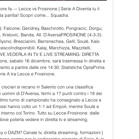
ore fa — Lecce vs Frosinone | Serie A Diventa tu il 
ta partita! Scopri come... Squadra.

: Falcone; Gendrey, Baschirotto, Pongracic, Dorgu; 
, Krstovic, Banda. All. D’AversaFROSINONE (4-3-3): 
 Oyono; Brescianini, Barrenechea, Gelli; Soulé, Kaio 
scoIndisponibili: Kalaj, Marchizza, Mazzitelli, 
VE VEDERLA IN TV E LIVE STREAMING: DIRETTA 
, sabato 16 dicembre, sarà trasmessa in diretta e 
nto a partire dalle ore 14:30. Statistiche OptaPrima 
erie A tra Lecce e Frosinone. 

 ciociari si recano in Salento con una classifica 
 uomini di D'Aversa, fermi a 17 punti contro i 19 dei 
ultimo turno di campionato ha consegnato a Lecce e 
ossi hanno colto un 1-1 ad Empoli, mentre Soulé e 
nterno col Torino. Tutto su Lecce-Frosinone: dalle 
dove poterla vedere in diretta tv e streaming. 

 o DAZN? Canale tv, diretta streaming, formazioni | 