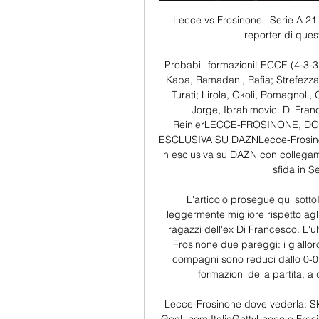
Lecce vs Frosinone | Serie A 21 
reporter di ques
Probabili formazioniLECCE (4-3-3)
Kaba, Ramadani, Rafia; Strefezza
Turati; Lirola, Okoli, Romagnoli,
Jorge, Ibrahimovic. Di France
ReinierLECCE-FROSINONE, DO
ESCLUSIVA SU DAZNLecce-Frosinone
in esclusiva su DAZN con collegame
sfida in S
L'articolo prosegue qui sottoI
leggermente migliore rispetto agli
ragazzi dell'ex Di Francesco. L'
Frosinone due pareggi: i giallor
compagni sono reduci dallo 0-0 i
formazioni della partita, a 
Lecce-Frosinone dove vederla: Sky