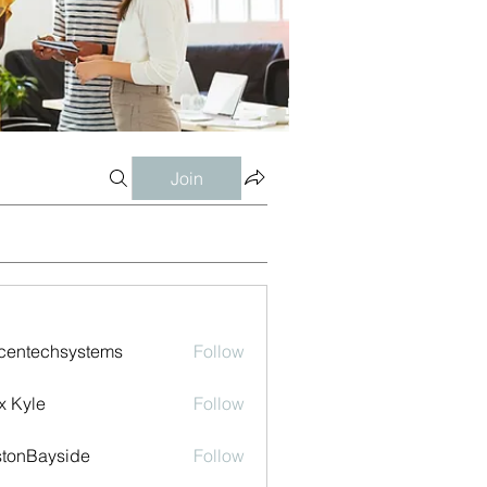
Join
centechsystems
Follow
echsystems
x Kyle
Follow
tonBayside
Follow