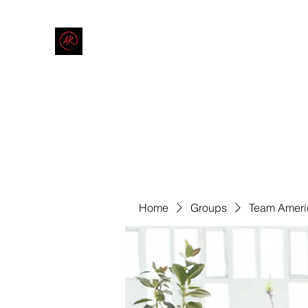
THE AMERICAN REDNECK COMPANY
End Race in America
Home
Shop
Blog
Forum
Contact
Code of Co
Home
Groups
Team Ameri