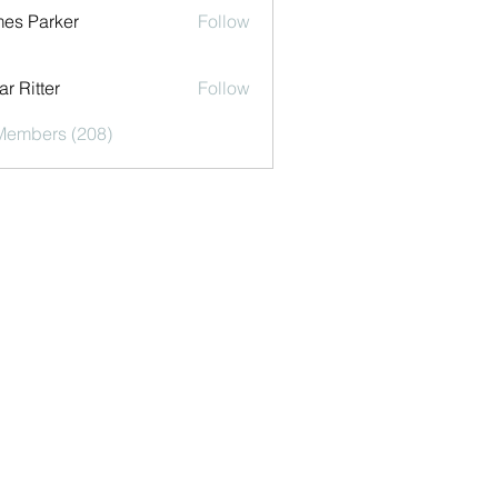
es Parker
Follow
r Ritter
Follow
 Members (208)