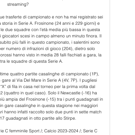
streaming?

ue trasferte di campionato e non ha mai registrato sei 
ua storia in Serie A. Frosinone (24 anni e 229 giorni) e 
 le due squadre con l’età media più bassa in questa 
 giocatori scesi in campo almeno un minuto finora. Il 
bito più falli in questo campionato, i salentini sono 
 numero di infrazioni di gioco (204), dietro solo 
lorossi hanno visto in media 28 falli fischiati a gara, la 
tra le squadre di questa Serie A. 

ltime quattro partite casalinghe di campionato (1P), 
gare al Via Del Mare in Serie A (4V, 7P). I pugliesi 
X” di fila in casa nel torneo per la prima volta dal 
 (quattro in quel caso). Solo il Newcastle (-16) ha 
iù ampia del Frosinone (-15) tra i punti guadagnati in 
ti in gare casalinghe in questa stagione nei maggiori 
i hanno infatti raccolto solo due punti in sette match 
 17 guadagnati in otto partite allo Stirpe. 

 C femminile Sport /; Calcio 2023-2024 /; Serie C 