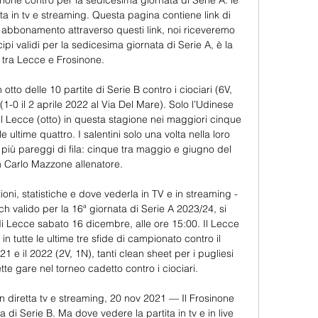
none contro per la sedicesima giornata di Serie A: le 
ta in tv e streaming. Questa pagina contiene link di 
n abbonamento attraverso questi link, noi riceveremo 
i validi per la sedicesima giornata di Serie A, è la 
 tra Lecce e Frosinone. 

n otto delle 10 partite di Serie B contro i ciociari (6V, 
1-0 il 2 aprile 2022 al Via Del Mare). Solo l’Udinese 
l Lecce (otto) in questa stagione nei maggiori cinque 
e ultime quattro. I salentini solo una volta nella loro 
 più pareggi di fila: cinque tra maggio e giugno del 
 Carlo Mazzone allenatore. 

ni, statistiche e dove vederla in TV e in streaming - 
valido per la 16ª giornata di Serie A 2023/24, si 
di Lecce sabato 16 dicembre, alle ore 15:00. Il Lecce 
in tutte le ultime tre sfide di campionato contro il 
021 e il 2022 (2V, 1N), tanti clean sheet per i pugliesi 
te gare nel torneo cadetto contro i ciociari. 

n diretta tv e streaming, 20 nov 2021 — Il Frosinone 
a di Serie B. Ma dove vedere la partita in tv e in live 