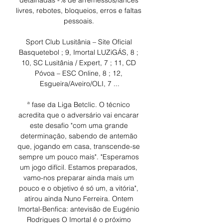
detalhadas -% de arremessos/lances 
livres, rebotes, bloqueios, erros e faltas 
pessoais. 

Sport Club Lusitânia – Site Oficial 
Basquetebol ; 9, Imortal LUZiGÁS, 8 ; 
10, SC Lusitânia / Expert, 7 ; 11, CD 
Póvoa – ESC Online, 8 ; 12, 
Esgueira/Aveiro/OLI, 7 ...

ª fase da Liga Betclic. O técnico 
acredita que o adversário vai encarar 
este desafio "com uma grande 
determinação, sabendo de antemão 
que, jogando em casa, transcende-se 
sempre um pouco mais". "Esperamos 
um jogo difícil. Estamos preparados, 
vamo-nos preparar ainda mais um 
pouco e o objetivo é só um, a vitória", 
atirou ainda Nuno Ferreira. Ontem 
Imortal-Benfica: antevisão de Eugénio 
Rodrigues O Imortal é o próximo 