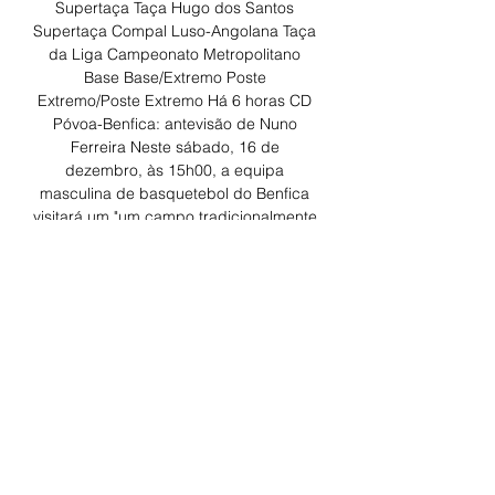
Supertaça Taça Hugo dos Santos 
Supertaça Compal Luso-Angolana Taça 
da Liga Campeonato Metropolitano 
Base Base/Extremo Poste 
Extremo/Poste Extremo Há 6 horas CD 
Póvoa-Benfica: antevisão de Nuno 
Ferreira Neste sábado, 16 de 
dezembro, às 15h00, a equipa 
masculina de basquetebol do Benfica 
visitará um "um campo tradicionalmente 
difícil", na ótica de Nuno Ferreira, 
treinador adjunto do coletivo, ao 
defrontar o CD Póvoa no seu reduto, 
numa partida da 10. ª jornada da 1. 

Lusitânia de Lourosa FC ª Jornada ⚽ L. 
Lourosa FC x AD Fafe SAD 17/12 ⌚ 
15:00h Estádio do Lusitânia ...