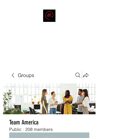
THE AMERICAN REDNECK
COMPANY
End Race in America
Groups
Team America
Public
·
208 members