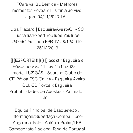
TCars vs. SL Benfica - Melhores 
momentos Póvoa x Lusitânia ao vivo 
agora 04/11/2023 TV ...

Liga Placard | Esgueira/Aveiro/Oli - SC 
Lusitânia/Expert YouTube YouTube 
2:00:51 YouTube FPB TV 28/12/2019 
28/12/2019

[[[ESPORTE!!!](((]] assistir Esgueira e 
Póvoa ao vivo 11 nov 11/11/2023 — 
Imortal LUZiGÁS - Sporting Clube de 
CD Póvoa ESC Online - Esgueira Aveiro 
OLI. CD Povoa x Esgueira 
Probabilidades de Apostas - Parimatch 
Já ...

Equipa Principal de Basquetebol: 
informaçõesSupertaça Compal Luso-
Angolana Troféu António Pratas/LPB 
Campeonato Nacional Taça de Portugal 