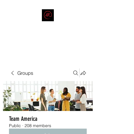
THE AMERICAN REDNECK
COMPANY
End Race in America
Groups
Team America
Public
·
208 members