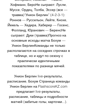
Хофманн, БероНе сыграют: Лусли, 
Муссе, Ордец, Толба, Эссер (все — 
травма)“Унион Берлин” (4-2-3-1): 
Роннов — Руссильон, Лейте, Кнохе, 
Йекель — Хедира, Хаберер — Госенс, 
Фолланд, Юранович — БеренсНе 
сыграют: Дуки (травма)Прогноз на 
основные исходы матча Бохум — 
Унион БерлинКоманды не только 
располагаются на соседних строчках в 
таблице, но и идут по сезону с 
практически идентичными 
показателями по разнице мячей. 

Унион Берлин live-результаты, 
расписание, Бохум Страница команды 
Унион Берлин на FlashscoreKZ.com 
предлагает live-результаты, 
расписание, таблицы и подробности 
матчей (забитые голы, карточки...).
