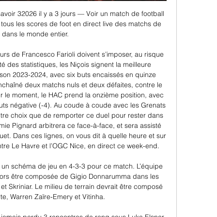
savoir 32026 il y a 3 jours — Voir un match de football 
tous les scores de foot en direct live des matchs de 
t dans le monde entier.

urs de Francesco Farioli doivent s’imposer, au risque 
 des statistiques, les Niçois signent la meilleure 
son 2023-2024, avec six buts encaissés en quinze 
chaîné deux matchs nuls et deux défaites, contre le 
r le moment, le HAC prend la onzième position, avec 
buts négative (-4). Au coude à coude avec les Grenats 
tre choix que de remporter ce duel pour rester dans 
émie Pignard arbitrera ce face-à-face, et sera assisté 
et. Dans ces lignes, on vous dit à quelle heure et sur 
tre Le Havre et l’OGC Nice, en direct ce week-end. 

r un schéma de jeu en 4-3-3 pour ce match. L’équipe 
alors être composée de Gigio Donnarumma dans les 
 Skriniar. Le milieu de terrain devrait être composé 
e, Warren Zaïre-Emery et Vitinha. 
