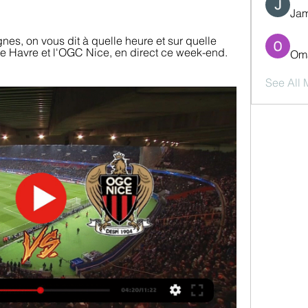
Jam
nes, on vous dit à quelle heure et sur quelle 
e Havre et l'OGC Nice, en direct ce week-end. 
Oma
See All