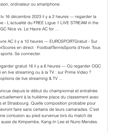
vision, ordinateur ou smartphone. 

tv 16 décembre 2023 il y a 2 heures — regarder la 
pe - L'actualité du FREE Ligue 1 LIVE STREAM in the 
C Nice vs. Le Havre AC for ...

vre AC il y a 10 heures — EUROSPORTGratuit - Sur 
Scores en direct · FootballTennisSports d'hiver. Tous 
 sports. Se connecter.

garder gratuit 16 il y a 6 heures — Où regarder OGC 
 en live streaming ou à la TV : sur Prime Video ? 
options de live streaming & TV ...

vaincue depuis le début du championnat et entraînée 
t actuellement à la huitième place du classement avec 
s et Strasbourg. Quelle composition probable pour 
vront faire sans certains de leurs camarades. C’est 
’une contusion au pied survenue lors du match de 
s aussi de Kimpembe, Kang-In Lee et Nuno Mendes. 
