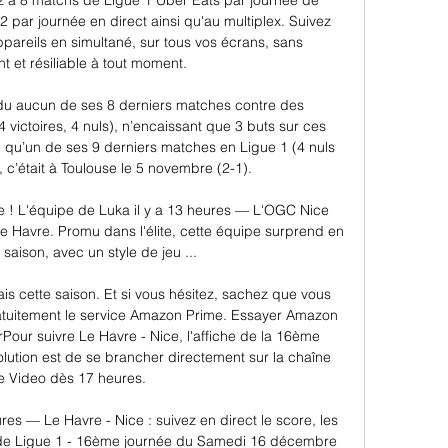
 à 8 matchs de Ligue 1 Uber Eats par journée de 
par journée en direct ainsi qu'au multiplex. Suivez 
ppareils en simultané, sur tous vos écrans, sans 
et résiliable à tout moment. 

perdu aucun de ses 8 derniers matches contre des 
victoires, 4 nuls), n’encaissant que 3 buts sur ces 
 qu’un de ses 9 derniers matches en Ligue 1 (4 nuls 
, c’était à Toulouse le 5 novembre (2-1). 

 ! L'équipe de Luka il y a 13 heures — L'OGC Nice 
e Havre. Promu dans l'élite, cette équipe surprend en 
saison, avec un style de jeu ...

is cette saison. Et si vous hésitez, sachez que vous 
atuitement le service Amazon Prime. Essayer Amazon 
our suivre Le Havre - Nice, l'affiche de la 16ème 
olution est de se brancher directement sur la chaîne 
e Video dès 17 heures. 

res — Le Havre - Nice : suivez en direct le score, les 
h de Ligue 1 - 16ème journée du Samedi 16 décembre 