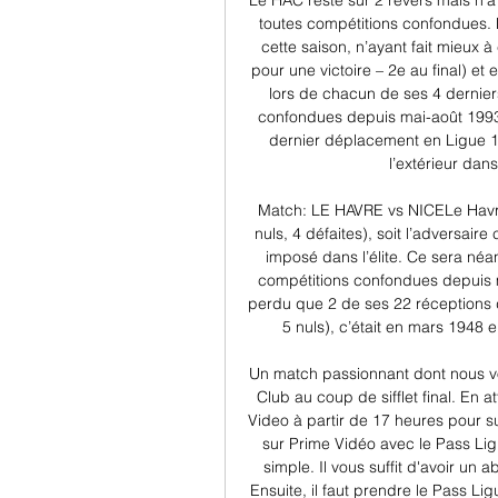
Le HAC reste sur 2 revers mais n’a
toutes compétitions confondues. 
cette saison, n’ayant fait mieux 
pour une victoire – 2e au final) et 
lors de chacun de ses 4 dernier
confondues depuis mai-août 1993 
dernier déplacement en Ligue 1 
l’extérieur dans
Match: LE HAVRE vs NICELe Havre
nuls, 4 défaites), soit l’adversaire
imposé dans l’élite. Ce sera néa
compétitions confondues depuis m
perdu que 2 de ses 22 réceptions d
5 nuls), c’était en mars 1948 e
Un match passionnant dont nous vou
Club au coup de sifflet final. En a
Video à partir de 17 heures pour su
sur Prime Vidéo avec le Pass Ligu
simple. Il vous suffit d'avoir u
Ensuite, il faut prendre le Pass Li