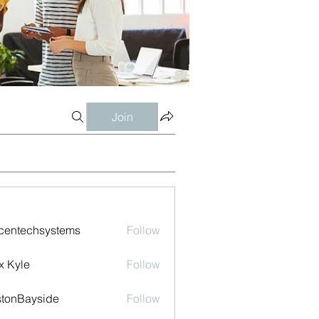
Join
centechsystems
Follow
echsystems
x Kyle
Follow
tonBayside
Follow