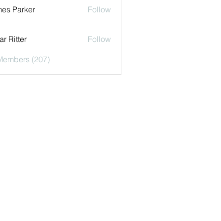
es Parker
Follow
r Ritter
Follow
 Members (207)