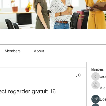
Members
About
Members
cre
crecent
Ale
ct regarder gratuit 16 
Bos