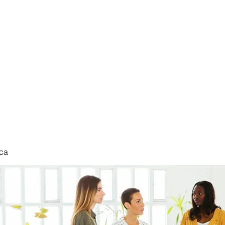
nduct
ca