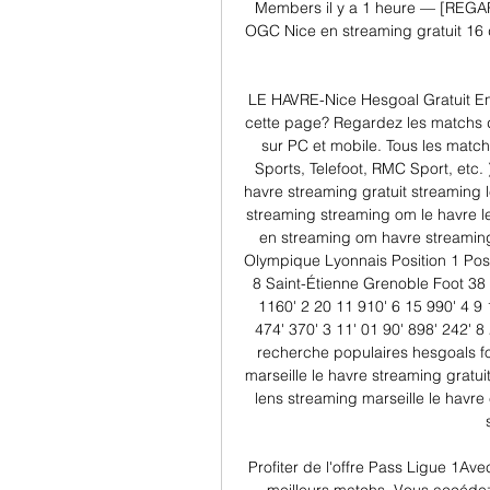
Members il y a 1 heure — [REGA
OGC Nice en streaming gratuit 16
LE HAVRE-Nice Hesgoal Gratuit En
cette page? Regardez les matchs de
sur PC et mobile. Tous les match
Sports, Telefoot, RMC Sport, etc. 
havre streaming gratuit streaming l
streaming streaming om le havre le
en streaming om havre streaming
Olympique Lyonnais Position 1 Posit
8 Saint-Étienne Grenoble Foot 38 P
1160' 2 20 11 910' 6 15 990' 4 9 
474' 370' 3 11' 01 90' 898' 242' 8
recherche populaires hesgoals fo
marseille le havre streaming gratui
lens streaming marseille le havre 
Profiter de l'offre Pass Ligue 1Av