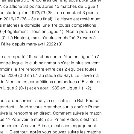
 jamais perdu 3 rencontres de rang sous Luka Elsner 
Nice affiche 32 points après 15 matches de Ligue 1 
à ce stade qu’en 1972/73 (35 – en comptant 3 points 
en 2016/17 (36 – 3e au final). Le Havre est resté muet 
s matches à domicile, une 1re toutes compétitions 
(4 également – tous en Ligue 1). Nice a perdu son 
(0-1 à Nantes), mais n’a plus enchaîné 2 revers à 
 l’élite depuis mars-avril 2022 (3). 

 a remporté 19 matches contre Nice en Ligue 1 (7 
 contre lequel le club seinomarin s’est le plus souvent 
nmoins la 1re rencontre entre ces 2 équipes toutes 
ai 2009 (0-0 en L1 au stade du Ray). Le Havre n’a 
e Nice toutes compétitions confondues (15 victoires, 
n Ligue 2 (0-1) et en août 1985 en Ligue 1 (1-2). 

s proposerons l'analyse sur notre site But! Football 
ttendant, il faudra vous brancher sur la chaîne Prime 
ivre la rencontre en direct. Comment suivre le match 
e 1? Pour voir le match sur Prime Vidéo, c'est très 
n abonnement Amazon Prime, c'est sans engagement. 
gue 1. C'est tout, après vous pouvez suivre les matchs 