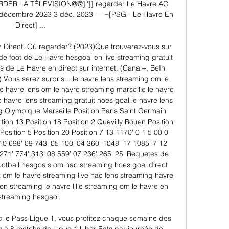
RDER LA TÉLÉVISION@@]'']] regarder Le Havre AC 
 décembre 2023 3 déc. 2023 — ¬[PSG - Le Havre En 
Direct] ...

 Direct. Où regarder? (2023)Que trouverez-vous sur 
 foot de Le Havre hesgoal en live streaming gratuit 
s de Le Havre en direct sur internet. (Canal+, BeIn 
) Vous serez surpris... le havre lens streaming om le 
e havre lens om le havre streaming marseille le havre 
 havre lens streaming gratuit hoes goal le havre lens 
 Olympique Marseille Position Paris Saint Germain 
ion 13 Position 18 Position 2 Quevilly Rouen Position 
osition 5 Position 20 Position 7 13 1170' 0 1 5 00 0' 
10 698' 09 743' 05 100' 04 360' 1048' 17 1085' 7 12 
 271' 774' 313' 08 559' 07 236' 265' 25' Requetes de 
otball hesgoals om hac streaming hoes goal direct 
t om le havre streaming live hac lens streaming havre 
en streaming le havre lille streaming om le havre en 
streaming hesgaol. 

ec le Pass Ligue 1, vous profitez chaque semaine des 