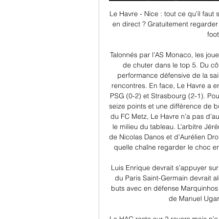
Le Havre - Nice : tout ce qu'il faut 
en direct ? Gratuitement regarder 
foo
Talonnés par l’AS Monaco, les joue
de chuter dans le top 5. Du côté
performance défensive de la sai
rencontres. En face, Le Havre a en
PSG (0-2) et Strasbourg (2-1). Pou
seize points et une différence de 
du FC Metz, Le Havre n’a pas d’au
le milieu du tableau. L’arbitre Jér
de Nicolas Danos et d’Aurélien Drou
quelle chaîne regarder le choc en
Luis Enrique devrait s’appuyer su
du Paris Saint-Germain devrait 
buts avec en défense Marquinhos et
de Manuel Ugart