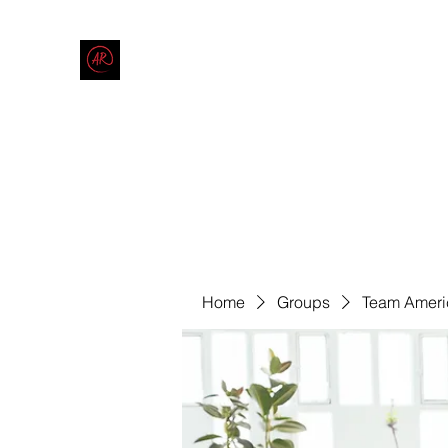
THE AMERICAN REDNECK COMPANY
End Race in America
Home
Shop
Blog
Forum
Contact
Code of Co
Home
Groups
Team Ameri