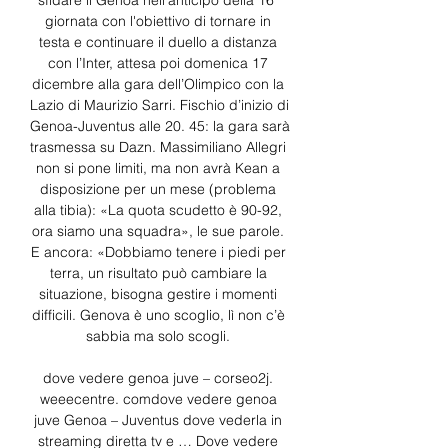
sfidare il Genoa nell’anticipo della 16ª 
giornata con l'obiettivo di tornare in 
testa e continuare il duello a distanza 
con l’Inter, attesa poi domenica 17 
dicembre alla gara dell’Olimpico con la 
Lazio di Maurizio Sarri. Fischio d’inizio di 
Genoa-Juventus alle 20. 45: la gara sarà 
trasmessa su Dazn. Massimiliano Allegri 
non si pone limiti, ma non avrà Kean a 
disposizione per un mese (problema 
alla tibia): «La quota scudetto è 90-92, 
ora siamo una squadra», le sue parole. 
E ancora: «Dobbiamo tenere i piedi per 
terra, un risultato può cambiare la 
situazione, bisogna gestire i momenti 
difficili. Genova è uno scoglio, lì non c’è 
sabbia ma solo scogli. 

dove vedere genoa juve – corseo2j. 
weeecentre. comdove vedere genoa 
juve Genoa – Juventus dove vederla in 
streaming diretta tv e … Dove vedere 