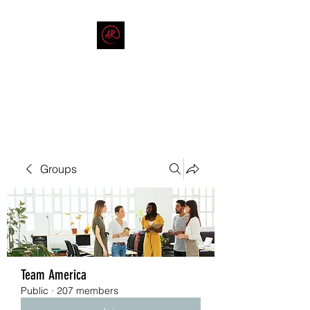
THE AMERICAN REDNECK
COMPANY
End Race in America
Groups
Team America
Public
·
207 members