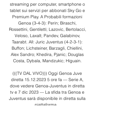
streaming per computer, smartphone o 
tablet sui servizi per abbonati Sky Go e 
Premium Play. A Probabili formazioni 
Genoa (3-4-3): Perin; Biraschi, 
Rossettini, Gentiletti; Lazovic, Bertolacci, 
Veloso, Laxalt; Pandev, Galabinov, 
Taarabt. All: Juric Juventus (4-2-3-1): 
Buffon; Lichsteiner, Barzagli, Chiellini, 
Alex Sandro; Khedira, Pjanic; Douglas 
Costa, Dybala, Mandzukic; Higuain. 

(((TV DAL VIVO))) Oggi Genoa Juve 
diretta 15.12.2023 5 ore fa — Serie A, 
dove vedere Genoa-Juventus in diretta 
tv e 7 dic 2023 — La sfida tra Genoa e 
Juventus sarà disponibile in diretta sulla 
piattaforma ...

Genoa Juve streaming LIVE e diretta TV: 
dove vederla 5 ore fa — Terza partita 
consecutiva di venerdì sera per la 