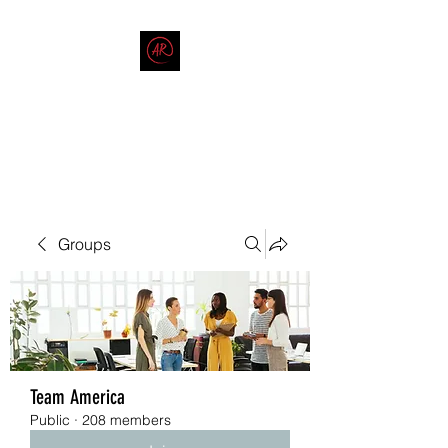
THE AMERICAN REDNECK
COMPANY
End Race in America
Groups
Team America
Public
·
208 members