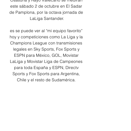
Osasuna y Rayo Vallecano se medirán 
este sábado 2 de octubre en El Sadar 
de Pamplona, por la octava jornada de 
LaLiga Santander.

es se puede ver al “mi equipo favorito” 
hoy y competiciones como La Liga y la 
Champions League con transmisiones 
legales en Sky Sports, Fox Sports y 
ESPN para México, GOL, Movistar 
LaLiga y Movistar Liga de Campeones 
para toda España y ESPN, Directv 
Sports y Fox Sports para Argentina, 
Chile y el resto de Sudamérica. 

Osasuna vs Rayo Vallecano: Apuestas, 
Pronóstico y Cuotas hace 1 día — Ver 
más cuotas. 2.10. Los mejores 
pronósticos Osasuna vs Rayo Casinos 
Online EspañaCasinos Online 
MéxicoCasinos en Vivo EspañaCasinos 
Online ...
