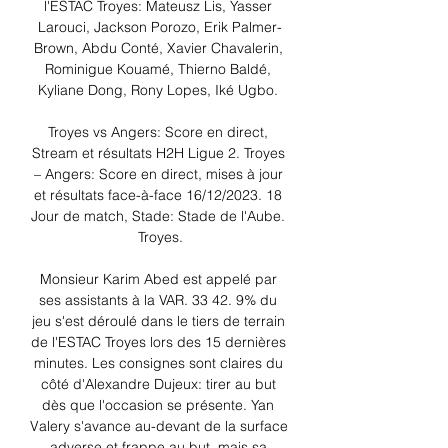
l'ESTAC Troyes: Mateusz Lis, Yasser 
Larouci, Jackson Porozo, Erik Palmer-
Brown, Abdu Conté, Xavier Chavalerin, 
Rominigue Kouamé, Thierno Baldé, 
Kyliane Dong, Rony Lopes, Iké Ugbo. 

Troyes vs Angers: Score en direct, 
Stream et résultats H2H Ligue 2. Troyes 
– Angers: Score en direct, mises à jour 
et résultats face-à-face 16/12/2023. 18 
Jour de match, Stade: Stade de l'Aube. 
Troyes.

Monsieur Karim Abed est appelé par 
ses assistants à la VAR. 33 42. 9% du 
jeu s'est déroulé dans le tiers de terrain 
de l'ESTAC Troyes lors des 15 dernières 
minutes. Les consignes sont claires du 
côté d'Alexandre Dujeux: tirer au but 
dès que l'occasion se présente. Yan 
Valery s'avance au-devant de la surface 
adverse et frappe au but, mais sa 