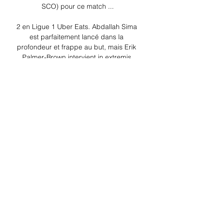
SCO) pour ce match ...

2 en Ligue 1 Uber Eats. Abdallah Sima 
est parfaitement lancé dans la 
profondeur et frappe au but, mais Erik 
Palmer-Brown intervient in extremis 
devant le Sénégalais. Le coup de pied 
de coin troyen ne donne rien. Yahia 
Fofana ne prend pas de risque sur le 
centre de Rudy Kohon et sort le ballon 
en corner. 50 Il s'est passé plus de 30 
minutes depuis le dernier tir troyen dans 
ce match. Yasser Larouci se projette sur 
son flanc gauche et centre vers la 
surface angevine. Yahia Fofana 
intervient et capte le cuir en deux-
temps. 

Halid Sabanovic se projette vers l'avant 
et récupère le ballon haut sur le terrain. 
À 30 mètres, le latéral angevin tente sa 