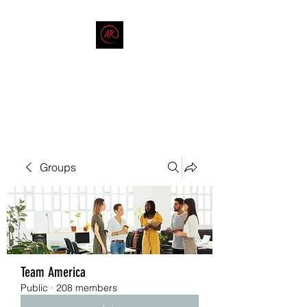
THE AMERICAN REDNECK
COMPANY
End Race in America
Groups
Team America
Public
·
208 members