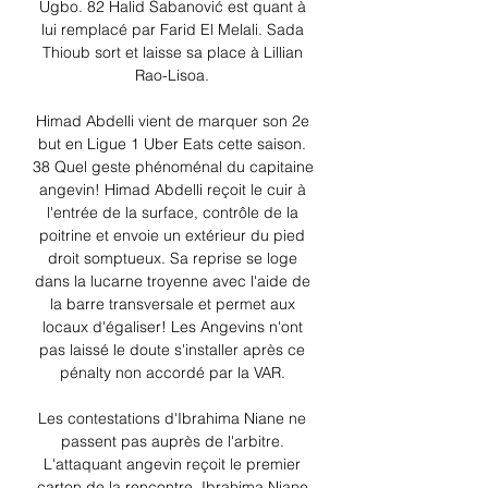
Ugbo. 82 Halid Šabanović est quant à 
lui remplacé par Farid El Melali. Sada 
Thioub sort et laisse sa place à Lillian 
Rao-Lisoa. 

Himad Abdelli vient de marquer son 2e 
but en Ligue 1 Uber Eats cette saison. 
38 Quel geste phénoménal du capitaine 
angevin! Himad Abdelli reçoit le cuir à 
l'entrée de la surface, contrôle de la 
poitrine et envoie un extérieur du pied 
droit somptueux. Sa reprise se loge 
dans la lucarne troyenne avec l'aide de 
la barre transversale et permet aux 
locaux d'égaliser! Les Angevins n'ont 
pas laissé le doute s'installer après ce 
pénalty non accordé par la VAR. 

Les contestations d'Ibrahima Niane ne 
passent pas auprès de l'arbitre. 
L'attaquant angevin reçoit le premier 
carton de la rencontre. Ibrahima Niane 