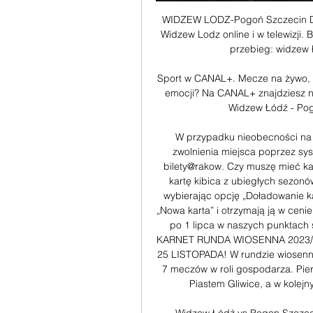
WIDZEW LODZ-Pogoń Szczecin Dar
Widzew Lodz online i w telewizji. 
przebieg: widzew 
Sport w CANAL+. Mecze na żywo, 
emocji? Na CANAL+ znajdziesz na
Widzew Łódź - Pogo
W przypadku nieobecności na 
zwolnienia miejsca poprzez sys
bilety@rakow. Czy muszę mieć kar
kartę kibica z ubiegłych sezon
wybierając opcję „Doładowanie k
„Nowa karta” i otrzymają ją w ceni
po 1 lipca w naszych punktach s
KARNET RUNDA WIOSENNA 2023/
25 LISTOPADA! W rundzie wiosenn
7 meczów w roli gospodarza. Pier
Piastem Gliwice, a w kolejn