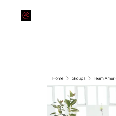
THE AMERICAN REDNECK COMPANY
End Race in America
Home
Shop
Blog
Forum
Contact
Code of Co
Home
Groups
Team Ameri