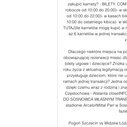
zakupić karnety? - BILETY. COM
robocze od 10:00 do 20:00)- w skl
od 10:00 do 22:00)- w kasach bi
10:00 do ostatniego kibica)- w sk
TUTAJ)Ile karnetów mogę kupić w r
aż 6 karnetów w jednej transakc
z
Dlaczego niektóre miejsca na p
obowiązującej rezerwacji miejsc dl
bilety ulgowe i dziecięce? Zniżka 
roku życia z aktualną legitymacją or
przysługuje dzieciom, które nie u
ramach jednej transakcji? Jedna os
dzięki czemu wraz z rodziną i zn
Częstochowa - Atalanta close
DO SOSNOWCA WŁASNYM TRANSPORT
stadionie ArcelorMittal Parl w S
fazi
Pogoń Szczecin vs Widzew Łódź 