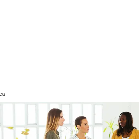
nduct
ca