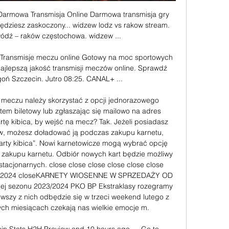
mowa Transmisja Online Darmowa transmisja gry 
Będziesz zaskoczony... widzew lodz vs rakow stream. 
łódź – raków częstochowa. widzew ...

Transmisje meczu online Gotowy na moc sportowych 
jlepszą jakość transmisji meczów online. Sprawdź 
ń Szczecin. Jutro 08:25. CANAL+ ...

meczu należy skorzystać z opcji jednorazowego 
tem biletowy lub zgłaszając się mailowo na adres 
tę kibica, by wejść na mecz? Tak. Jeżeli posiadasz 
ów, możesz doładować ją podczas zakupu karnetu, 
arty kibica”. Nowi karnetowicze mogą wybrać opcję 
e zakupu karnetu. Odbiór nowych kart będzie możliwy 
tacjonarnych. close close close close close close 
2024 closeKARNETY WIOSENNE W SPRZEDAŻY OD 
ej sezonu 2023/2024 PKO BP Ekstraklasy rozegramy 
wszy z nich odbędzie się w trzeci weekend lutego z 
ych miesiącach czekają nas wielkie emocje m. 
