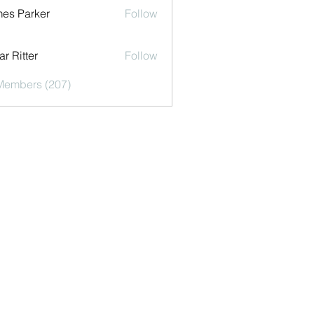
es Parker
Follow
r Ritter
Follow
 Members (207)