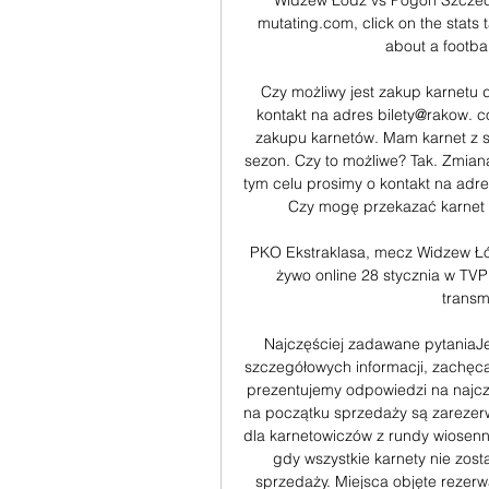
Widzew Łódź vs Pogon Szczeci
mutating.com, click on the stats 
about a footbal
Czy możliwy jest zakup karnetu d
kontakt na adres bilety@rakow. c
zakupu karnetów. Mam karnet z s
sezon. Czy to możliwe? Tak. Zmiana
tym celu prosimy o kontakt na adre
Czy mogę przekazać karnet i
PKO Ekstraklasa, mecz Widzew Łó
żywo online 28 stycznia w TV
transmi
Najczęściej zadawane pytaniaJeśl
szczegółowych informacji, zachęca
prezentujemy odpowiedzi na najcz
na początku sprzedaży są zarezerw
dla karnetowiczów z rundy wiosenn
gdy wszystkie karnety nie zosta
sprzedaży. Miejsca objęte rezer