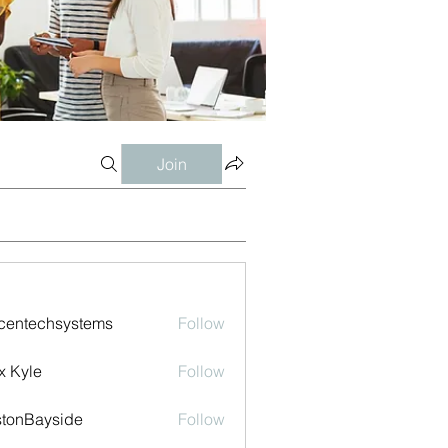
Join
centechsystems
Follow
echsystems
x Kyle
Follow
tonBayside
Follow