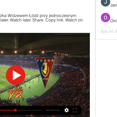
Jam
ażka Widzewem Łódź przy jednoczesnym 
later. Watch later. Share. Copy link. Watch on. 
Oma
See All