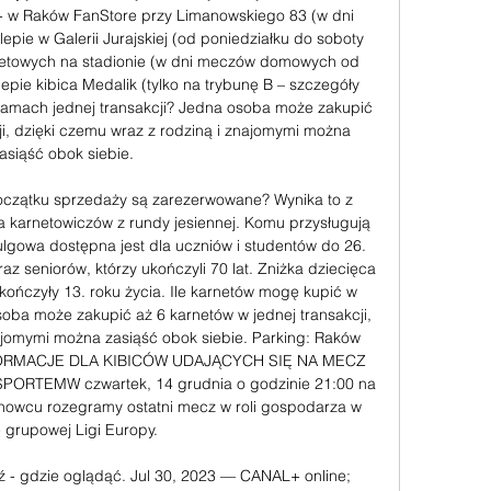
- w Raków FanStore przy Limanowskiego 83 (w dni 
epie w Galerii Jurajskiej (od poniedziałku do soboty 
letowych na stadionie (w dni meczów domowych od 
lepie kibica Medalik (tylko na trybunę B – szczegóły 
amach jednej transakcji? Jedna osoba może zakupić 
ji, dzięki czemu wraz z rodziną i znajomymi można 
asiąść obok siebie. 

oczątku sprzedaży są zarezerwowane? Wynika to z 
a karnetowiczów z rundy jesiennej. Komu przysługują 
ulgowa dostępna jest dla uczniów i studentów do 26. 
az seniorów, którzy ukończyli 70 lat. Zniżka dziecięca 
kończyły 13. roku życia. Ile karnetów mogę kupić w 
oba może zakupić aż 6 karnetów w jednej transakcji, 
ajomymi można zasiąść obok siebie. Parking: Raków 
INFORMACJE DLA KIBICÓW UDAJĄCYCH SIĘ NA MECZ 
EMW czwartek, 14 grudnia o godzinie 21:00 na 
osnowcu rozegramy ostatni mecz w roli gospodarza w 
e grupowej Ligi Europy. 

- gdzie oglądąć. Jul 30, 2023 — CANAL+ online; 