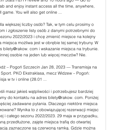
n Stats H2H Preview and 10 hours ago — Go to 
tab and enjoy instant access all the time, anywhere, 
l game. You will also get online ...

la większej liczby osób? Tak, w tym celu prosimy o 
om i zgłoszenie listy osób z danymi potrzebnymi do 
ezonu 2022/2023 i chcę zmienić miejsce na kolejny 
 miejsca możliwa jest w obrębie tej samej trybuny. W 
s bilety@rakow. com i wskazanie miejsca na trybunie. 
nnej osobie na jeden lub więcej meczów? Nie. 

dź – Pogoń Szczecin Jan 28, 2023 — Transmisja na 
P Sport. PKO Ekstraklasa, mecz Widzew – Pogoń: 
sja w tv i online (28.01 ...

i masz jakieś wątpliwości i potrzebujesz bardziej 
my do kontaktu na adres bilety@rakow. com. Poniżej 
ęściej zadawane pytania. Dlaczego niektóre miejsca 
owane? Wynika to z obowiązującej rezerwacji miejsc 
ej i całego sezonu 2022/2023. 29 maja w przypadku, 
ną przedłużone, zajęte miejsca trafią do otwartej 
wacją zaznaczone są czerwoną ramką. Gdzie można 