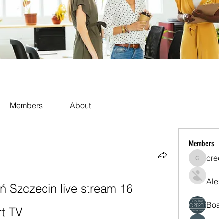
Members
About
Members
cre
crecent
Ale
 Szczecin live stream 16 
Bos
t TV