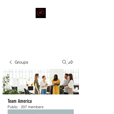
THE AMERICAN REDNECK
COMPANY
End Race in America
Groups
Team America
Public
·
207 members