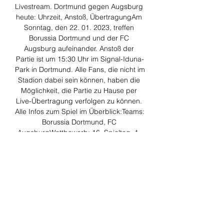
Livestream. Dortmund gegen Augsburg 
heute: Uhrzeit, Anstoß, ÜbertragungAm 
Sonntag, den 22. 01. 2023, treffen 
Borussia Dortmund und der FC 
Augsburg aufeinander. Anstoß der 
Partie ist um 15:30 Uhr im Signal-Iduna-
Park in Dortmund. Alle Fans, die nicht im 
Stadion dabei sein können, haben die 
Möglichkeit, die Partie zu Hause per 
Live-Übertragung verfolgen zu können. 
Alle Infos zum Spiel im Überblick:Teams: 
Borussia Dortmund, FC 
AugsburgWettbewerb: 16. Spieltag, 1. 
Bundesliga 2022/23Datum und Anpfiff: 
Sonntag, 22. 

Augsburg gegen BVB: Live in TV und 
Stream plus Wett-Tipps 18.05.2023 — 
Sky und DAZN: Das Kombi-Angebot · 
Alle Samstagsspiele der Bundesliga live 
und exklusiv · Alle Spiele der 2. · Alle 