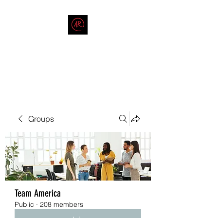
THE AMERICAN REDNECK
COMPANY
End Race in America
Groups
Team America
Public
·
208 members