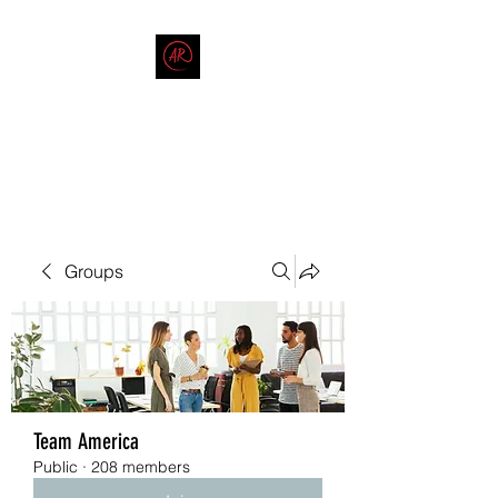
THE AMERICAN REDNECK
COMPANY
End Race in America
Groups
Team America
Public
·
208 members