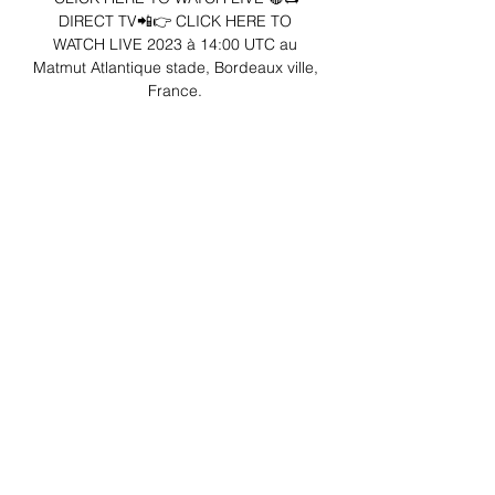
DIRECT TV📲👉 CLICK HERE TO 
WATCH LIVE 2023 à 14:00 UTC au 
Matmut Atlantique stade, Bordeaux ville, 
France. 

Bordeaux vs Saint-Étienne C'est un 
match de Ligue 2. A ce jour, Bordeaux 
est classé 17e, tandis que Saint-Étienne 
est classé 8e. Comparez les meilleurs 
joueurs de chaque équipe ? Le ...
0
0
Write a comment...
About
Welcome to the group! You can