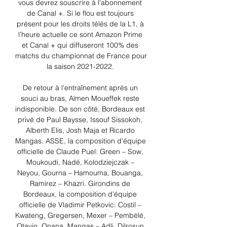
vous devrez souscrire à l’abonnement 
de Canal +. Si le flou est toujours 
présent pour les droits télés de la L1, à 
l’heure actuelle ce sont Amazon Prime 
et Canal + qui diffuseront 100% des 
matchs du championnat de France pour 
la saison 2021-2022. 

De retour à l’entraînement après un 
souci au bras, Aïmen Moueffek reste 
indisponible. De son côté, Bordeaux est 
privé de Paul Baysse, Issouf Sissokoh, 
Alberth Elis, Josh Maja et Ricardo 
Mangas. ASSE, la composition d’équipe 
officielle de Claude Puel: Green – Sow, 
Moukoudi, Nadé, Kolodziejczak – 
Neyou, Gourna – Hamouma, Bouanga, 
Ramirez – Khazri. Girondins de 
Bordeaux, la composition d’équipe 
officielle de Vladimir Petkovic: Costil – 
Kwateng, Gregersen, Mexer – Pembélé, 
Otavio, Onana, Mangas – Adli, Dilrosun 