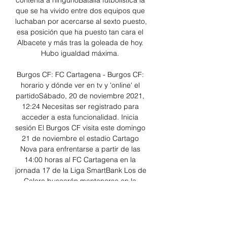
contenta a ningunoBatalla futbolística la 
que se ha vivido entre dos equipos que 
luchaban por acercarse al sexto puesto, 
esa posición que ha puesto tan cara el 
Albacete y más tras la goleada de hoy. 
Hubo igualdad máxima. 

Burgos CF: FC Cartagena - Burgos CF: 
horario y dónde ver en tv y 'online' el 
partidoSábado, 20 de noviembre 2021, 
12:24 Necesitas ser registrado para 
acceder a esta funcionalidad. Inicia 
sesión El Burgos CF visita este domingo 
21 de noviembre el estadio Cartago 
Nova para enfrentarse a partir de las 
14:00 horas al FC Cartagena en la 
jornada 17 de la Liga SmartBank Los de 
Calero buscarán mantenerse en la 
senda de la victoria tras ganar a la SD 
Ponferradina en la última jornada 
liguera. 
