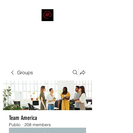
THE AMERICAN REDNECK
COMPANY
End Race in America
Groups
Team America
Public
·
208 members