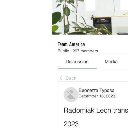
Team America
Public
·
207 members
Discussion
Media
Back
Виолетта Турова
December 16, 2023
Radomiak Lech transm
2023