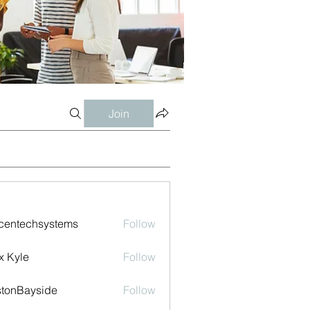
Join
centechsystems
Follow
echsystems
x Kyle
Follow
tonBayside
Follow