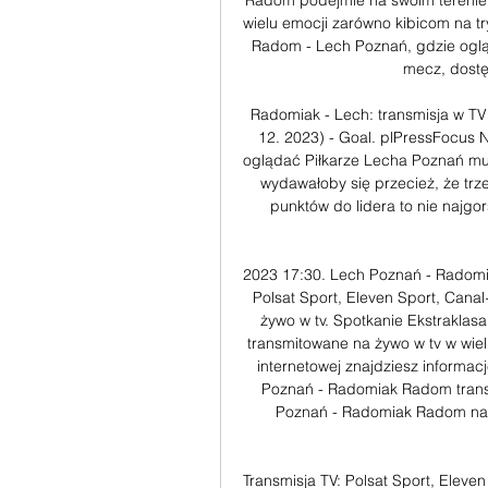
Radom podejmie na swoim terenie 
wielu emocji zarówno kibicom na t
Radom - Lech Poznań, gdzie ogląd
mecz, dostęp
Radomiak - Lech: transmisja w TV 
12. 2023) - Goal. plPressFocus N
oglądać Piłkarze Lecha Poznań musz
wydawałoby się przecież, że trze
punktów do lidera to nie najgor
2023 17:30. Lech Poznań - Radomia
Polsat Sport, Eleven Sport, Can
żywo w tv. Spotkanie Ekstraklasa
transmitowane na żywo w tv w wielu
internetowej znajdziesz informacj
Poznań - Radomiak Radom transm
Poznań - Radomiak Radom na ż
Transmisja TV: Polsat Sport, Eleve