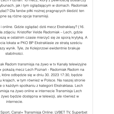
Lech Poznań. To mecz, który z pewnością dostarczy 
rybunach, jak i tym oglądającym w domach. Radomiak 
ać? Dla fanów piłki nożnej pragnących śledzić ten 
ne są różne opcje transmisji. 

i online. Gdzie oglądać dziś mecz Ekstraklasy? (16. 
a zdjęciu: Kristoffer Velde Radomiak – Lech, gdzie 
ą w ostatnim czasie mierzyć się ze sporą krytyką. A 
cia lokata w PKO BP Ekstraklasie ze stratą sześciu 
szy wynik. Tyle, że Kolejorzowi ewidentnie brakuje 
stabilności. 

k Radom transmisja na żywo w tv Kanały telewizyjne 
al+ pokażą mecz Lech Poznań - Radomiak Radom na 
, które odbędzie się w dniu 30. 2023 17:30, będzie 
 krajach, w tym również w Polsce. Na naszej stronie 
e o każdym spotkaniu z kategorii Ekstraklasa. Lech 
isja na żywo online w internecie Transmisja Lech 
ywo będzie dostępna w telewizji, ale również w 
internecie. 

n Sport, Canal+ Transmisja Online: LVBET TV, Superbet 