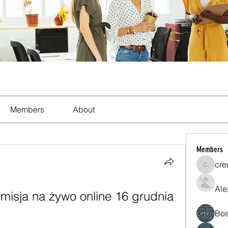
Members
About
Members
cre
crecent
Ale
isja na żywo online 16 grudnia 
Bos