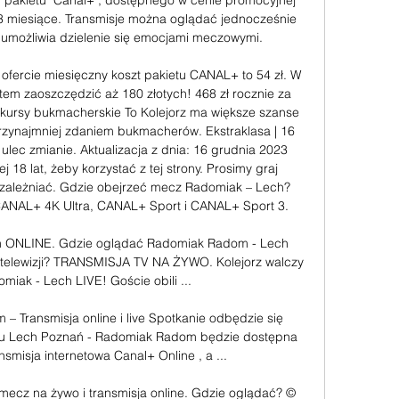
 pakietu "Canal+", dostępnego w cenie promocyjnej 
 3 miesiące. Transmisje można oglądać jednocześnie 
umożliwia dzielenie się emocjami meczowymi. 

fercie miesięczny koszt pakietu CANAL+ to 54 zł. W 
em zaoszczędzić aż 180 złotych! 468 zł rocznie za 
ursy bukmacherskie To Kolejorz ma większe szanse 
rzynajmniej zdaniem bukmacherów. Ekstraklasa | 16 
lec zmianie. Aktualizacja z dnia: 16 grudnia 2023 
 18 lat, żeby korzystać z tej strony. Prosimy graj 
zależniać. Gdzie obejrzeć mecz Radomiak – Lech? 
ANAL+ 4K Ultra, CANAL+ Sport i CANAL+ Sport 3. 

 ONLINE. Gdzie oglądać Radomiak Radom - Lech 
elewizji? TRANSMISJA TV NA ŻYWO. Kolejorz walczy 
iak - Lech LIVE! Goście obili ...

 Transmisja online i live Spotkanie odbędzie się 
zu Lech Poznań - Radomiak Radom będzie dostępna 
nsmisja internetowa Canal+ Online , a ...

cz na żywo i transmisja online. Gdzie oglądać? © 