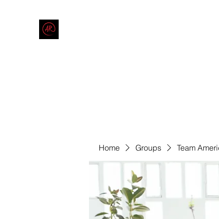
THE AMERICAN REDNECK COMPANY
End Race in America
Home
Shop
Blog
Forum
Contact
Code of Co
Home
Groups
Team Ameri