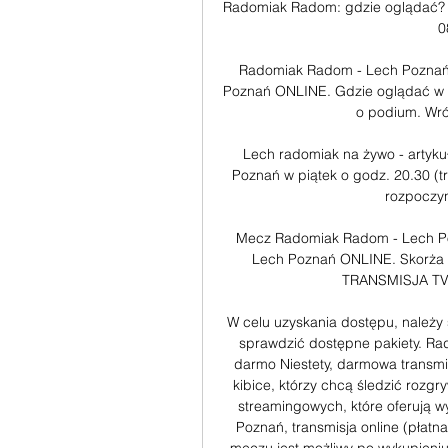
Radomiak Radom: gdzie oglądać? Tra
0
Radomiak Radom - Lech Poznań
Poznań ONLINE. Gdzie oglądać w t
o podium. Wróć
Lech radomiak na żywo - artyk
Poznań w piątek o godz. 20.30 (
rozpoczyn
Mecz Radomiak Radom - Lech P
Lech Poznań ONLINE. Skorża w
TRANSMISJA TV 
W celu uzyskania dostępu, należy 
sprawdzić dostępne pakiety. Ra
darmo Niestety, darmowa transmis
kibice, którzy chcą śledzić rozg
streamingowych, które oferują w
Poznań, transmisja online (płatn