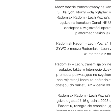
Mecz będzie transmitowany na kan
3. Dla tych, którzy wolą oglądać o
Radomiak Radom - Lech Poznań, tr
będzie na kanałach Canal+4K Ult
dostępne u większości operato
platformach takich jak 
Radomiak Radom - Lech Poznań T
ŻYWO z meczu Radomiak - Lech 
w Internecie z m
Radomiak – Lech, transmisja onlin
oglądać także w Internecie dzięk
promocja pozwalająca na uzyskan
ona rejestracji konta za pośredni
dostępu do pakietu już w cenie 39 z
Radomiak Radom - Lech Poznań tr
gdzie oglądać? 16 grudnia 2023 o
Radomiu, rozegra się emocjonując