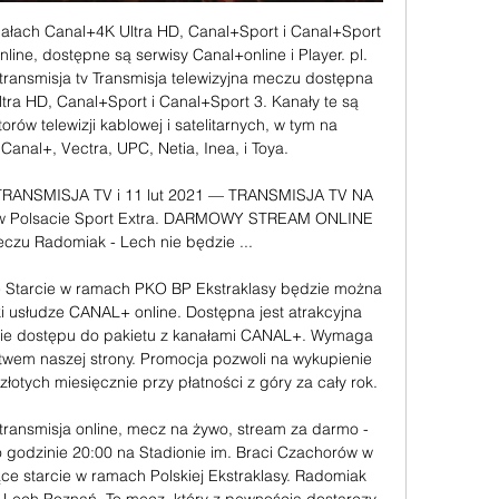
ałach Canal+4K Ultra HD, Canal+Sport i Canal+Sport 
nline, dostępne są serwisy Canal+online i Player. pl. 
ansmisja tv Transmisja telewizyjna meczu dostępna 
ra HD, Canal+Sport i Canal+Sport 3. Kanały te są 
rów telewizji kablowej i satelitarnych, w tym na 
Canal+, Vectra, UPC, Netia, Inea, i Toya. 

RANSMISJA TV i 11 lut 2021 — TRANSMISJA TV NA 
w Polsacie Sport Extra. DARMOWY STREAM ONLINE 
eczu Radomiak - Lech nie będzie ...

e Starcie w ramach PKO BP Ekstraklasy będzie można 
i usłudze CANAL+ online. Dostępna jest atrakcyjna 
ie dostępu do pakietu z kanałami CANAL+. Wymaga 
ctwem naszej strony. Promocja pozwoli na wykupienie 
łotych miesięcznie przy płatności z góry za cały rok. 

ansmisja online, mecz na żywo, stream za darmo - 
 godzinie 20:00 na Stadionie im. Braci Czachorów w 
e starcie w ramach Polskiej Ekstraklasy. Radomiak 