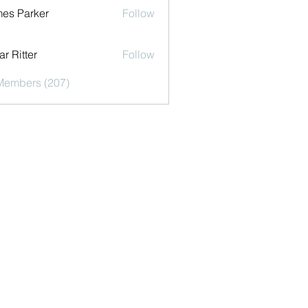
es Parker
Follow
r Ritter
Follow
 Members (207)