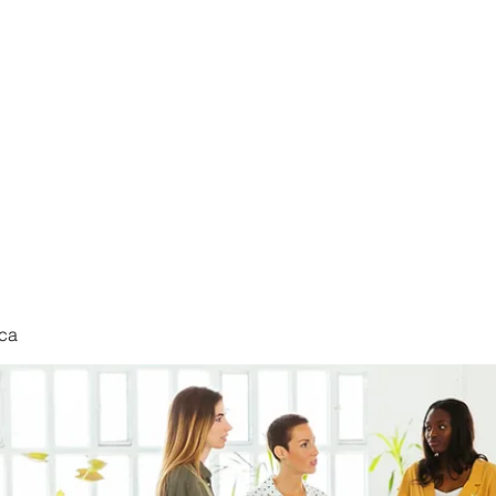
nduct
ca