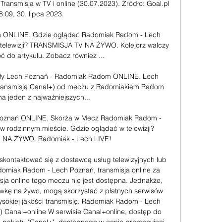
nsmisja w TV i online (30.07.2023). Źródło: Goal.pl 
8:09, 30. lipca 2023.

 ONLINE. Gdzie oglądać Radomiak Radom - Lech 
elewizji? TRANSMISJA TV NA ŻYWO. Kolejorz walczy 
 do artykułu. Zobacz również ...

uły Lech Poznań - Radomiak Radom ONLINE. Lech 
transmisja Canal+) od meczu z Radomiakiem Radom 
a jeden z najważniejszych...

oznań ONLINE. Skorża w Mecz Radomiak Radom - 
 rodzinnym mieście. Gdzie oglądać w telewizji? 
NA ŻYWO. Radomiak - Lech LIVE!

skontaktować się z dostawcą usług telewizyjnych lub 
domiak Radom - Lech Poznań, transmisja online za 
ja online tego meczu nie jest dostępna. Jednakże, 
rywkę na żywo, mogą skorzystać z płatnych serwisów 
ysokiej jakości transmisję. Radomiak Radom - Lech 
a) Canal+online W serwisie Canal+online, dostęp do 