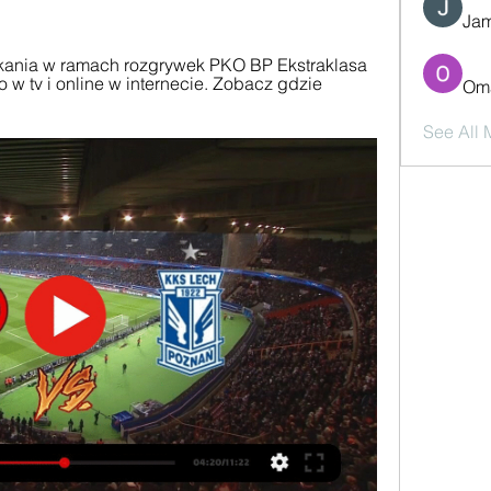
Jam
otkania w ramach rozgrywek PKO BP Ekstraklasa 
w tv i online w internecie. Zobacz gdzie 
Oma
See All