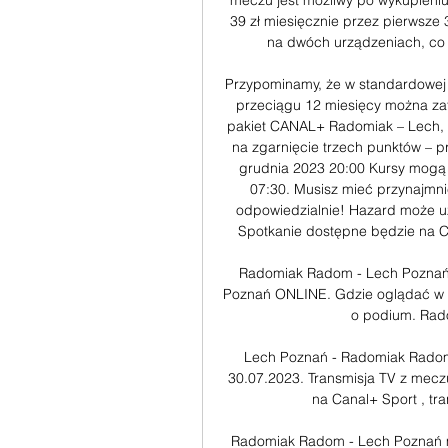
meczu jest możliwy po wykupieniu
39 zł miesięcznie przez pierwsze
na dwóch urządzeniach, co 
Przypominamy, że w standardowej o
przeciągu 12 miesięcy można zat
pakiet CANAL+ Radomiak – Lech, k
na zgarnięcie trzech punktów – p
grudnia 2023 20:00 Kursy mogą u
07:30. Musisz mieć przynajmniej
odpowiedzialnie! Hazard może u
Spotkanie dostępne będzie na C
Radomiak Radom - Lech Poznań
Poznań ONLINE. Gdzie oglądać w t
o podium. Radom
Lech Poznań - Radomiak Radom –
30.07.2023. Transmisja TV z mec
na Canal+ Sport , tra
Radomiak Radom - Lech Poznań me