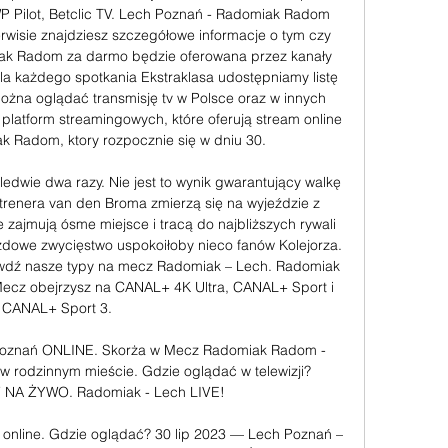
WP Pilot, Betclic TV. Lech Poznań - Radomiak Radom 
wisie znajdziesz szczegółowe informacje o tym czy 
ak Radom za darmo będzie oferowana przez kanały 
 Dla każdego spotkania Ekstraklasa udostępniamy listę 
można oglądać transmisję tv w Polsce oraz w innych 
a platform streamingowych, które oferują stream online 
 Radom, ktory rozpocznie się w dniu 30. 

ledwie dwa razy. Nie jest to wynik gwarantujący walkę 
trenera van den Broma zmierzą się na wyjeździe z 
jmują ósme miejsce i tracą do najbliższych rywali 
dowe zwycięstwo uspokoiłoby nieco fanów Kolejorza. 
awdź nasze typy na mecz Radomiak – Lech. Radomiak 
Mecz obejrzysz na CANAL+ 4K Ultra, CANAL+ Sport i 
CANAL+ Sport 3. 

oznań ONLINE. Skorża w Mecz Radomiak Radom - 
 rodzinnym mieście. Gdzie oglądać w telewizji? 
NA ŻYWO. Radomiak - Lech LIVE!

 online. Gdzie oglądać? 30 lip 2023 — Lech Poznań – 