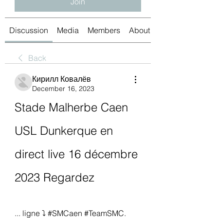
Join
Discussion
Media
Members
About
Back
Кирилл Ковалёв
December 16, 2023
Stade Malherbe Caen 
USL Dunkerque en 
direct live 16 décembre 
2023 Regardez
... ligne ⤵️ #SMCaen #TeamSMC. 