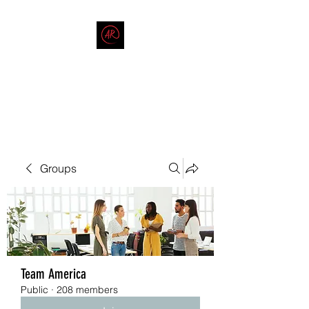
THE AMERICAN REDNECK
COMPANY
End Race in America
Groups
Team America
Public
·
208 members