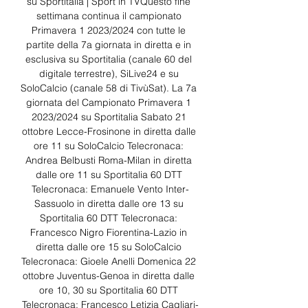
su Sportitalia | Sport in TVQuesto fine 
settimana continua il campionato 
Primavera 1 2023/2024 con tutte le 
partite della 7a giornata in diretta e in 
esclusiva su Sportitalia (canale 60 del 
digitale terrestre), SiLive24 e su 
SoloCalcio (canale 58 di TivùSat). La 7a 
giornata del Campionato Primavera 1 
2023/2024 su Sportitalia Sabato 21 
ottobre Lecce-Frosinone in diretta dalle 
ore 11 su SoloCalcio Telecronaca: 
Andrea Belbusti Roma-Milan in diretta 
dalle ore 11 su Sportitalia 60 DTT 
Telecronaca: Emanuele Vento Inter-
Sassuolo in diretta dalle ore 13 su 
Sportitalia 60 DTT Telecronaca: 
Francesco Nigro Fiorentina-Lazio in 
diretta dalle ore 15 su SoloCalcio 
Telecronaca: Gioele Anelli Domenica 22 
ottobre Juventus-Genoa in diretta dalle 
ore 10, 30 su Sportitalia 60 DTT 
Telecronaca: Francesco Letizia Cagliari-