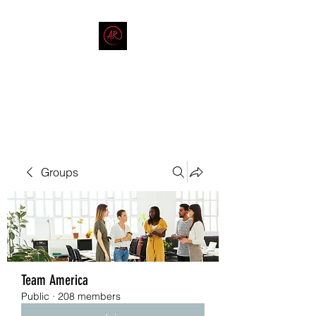
THE AMERICAN REDNECK
COMPANY
End Race in America
Groups
Team America
Public
·
208 members