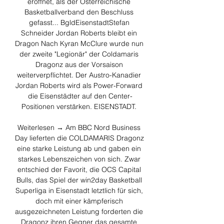
eröffnet, als der Österreichische 
Basketballverband den Beschluss 
gefasst... BgldEisenstadtStefan 
Schneider Jordan Roberts bleibt ein 
Dragon Nach Kyran McClure wurde nun 
der zweite "Legionär" der Coldamaris 
Dragonz aus der Vorsaison 
weiterverpflichtet. Der Austro-Kanadier 
Jordan Roberts wird als Power-Forward 
die Eisenstädter auf den Center-
Positionen verstärken. EISENSTADT. 

Weiterlesen → Am BBC Nord Business 
Day lieferten die COLDAMARIS Dragonz 
eine starke Leistung ab und gaben ein 
starkes Lebenszeichen von sich. Zwar 
entschied der Favorit, die OCS Capital 
Bulls, das Spiel der win2day Basketball 
Superliga in Eisenstadt letztlich für sich, 
doch mit einer kämpferisch 
ausgezeichneten Leistung forderten die 
Dragonz ihren Gegner das gesamte 