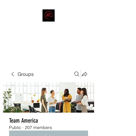
THE AMERICAN REDNECK
COMPANY
End Race in America
Groups
Team America
Public
·
207 members