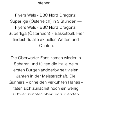
stehen ...

Flyers Wels - BBC Nord Dragonz, 
Superliga (Österreich) in 3 Stunden — 
Flyers Wels - BBC Nord Dragonz, 
Superliga (Österreich) » Basketball: Hier 
findest du alle aktuellen Wetten und 
Quoten.

Die Oberwarter Fans kamen wieder in 
Scharen und füllten die Halle beim 
ersten Burgenlandderby seit vielen 
Jahren in der Meisterschaft. Die 
Gunners – ohne den verkühlten Hanes – 
taten sich zunächst noch ein wenig 
schwer, konnten aber bis zur ersten 
Sirene einen knappen 21:19-Vorsprung 
halten. Bis zur Pause legten die... 
BgldOberwartAdela Danciu 5 
Eisenstädter Sportzentrum bekommt 
neuen Parkett Die BBC Nord Dragonz 