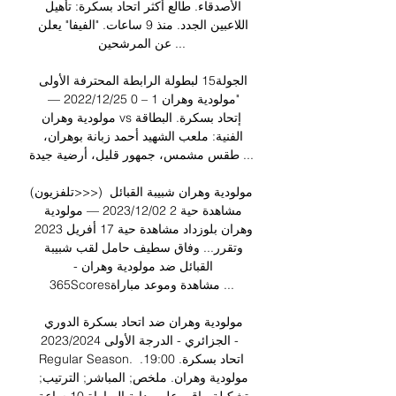
الأصدقاء. طالع أكثر اتحاد بسكرة: تأهيل 
اللاعبين الجدد. منذ 9 ساعات. "الفيفا" يعلن 
عن المرشحين ...

الجولة15 لبطولة الرابطة المحترفة الأولى 
"مولودية وهران 1 – 0 25‏/12‏/2022 — 
مولودية وهران vsإتحاد بسكرة. البطاقة 
الفنية: ملعب الشهيد أحمد زبانة بوهران، 
طقس مشمس، جمهور قليل، أرضية جيدة ...

(تلفزيون>>>) مولودية وهران شبيبة القبائل 
مشاهدة حية 2 02‏/12‏/2023 — مولودية 
وهران بلوزداد مشاهدة حية 17 أفريل 2023 
وتقرر... وفاق سطيف حامل لقب شبيبة 
القبائل ضد مولودية وهران - 
365Scoresمشاهدة وموعد مباراة ...

مولودية وهران ضد اتحاد بسكرة الدوري 
الجزائري - الدرجة الأولى 2023/2024 - 
Regular Season. اتحاد بسكرة. 19:00. 
مولودية وهران. ملخص; المباشر; الترتيب; 