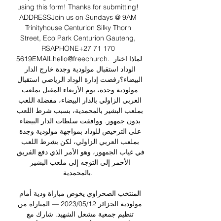
using this form! Thanks for submitting! 
ADDRESSJoin us on Sundays @ 9AM 
Trinityhouse Centurion Silky Thorn 
Street, Eco Park Centurion Gauteng, 
RSAPHONE+27 71 170 
5619EMAILhello@freechurch. لماذا اختار 
الوداد استقبال مولودية وجدة خارج الدار 
البيضاء؟رفضت إدارة الوداد الرياضي استقبال 
مولودية وجدة، يوم الأربعاء المقبل بملعب 
العربي الزاولي بالدار البيضاء، مفضلة اللعب 
بملعب البشير بالمحمدية، بسبب شرط اللعب 
بدون جمهور. ووافقت سلطات الدار البيضاء 
على الترخيص للوداد بمواجهة مولودية وجدة 
بملعب العربي الزاولي، لكن بشرط اللعب 
في غياب الجمهور، وهو الأمر الذي دفع الفريق 
الأحمر إلى التوجه إلى ملعب البشير 
بالمحمدية. 

المنتخب الصحراوي يخوض مباراة ودية أمام 
مولودية الجزائر 12‏/05‏/2023 — المباراة من 
تنظيم جمعية مشعل الشهيد. شارك مع 