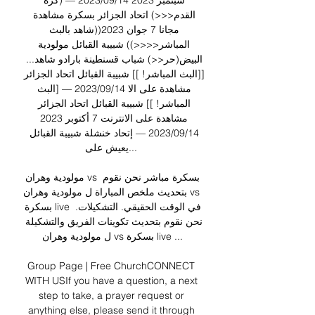
سبتمبر 2023 14‏/09‏/2023 — (كرة 
القدم<<<) اتحاد الجزائر بسكرة مشاهدة 
مجانا 7 جوان 2023((شاهد بالبث 
المباشر<<<<)) شبيبة القبائل مولودية 
البيض(حر<<) شباب قسنطينة بارادو شاهد... 
[[البث المباشر! ]] شبيبة القبائل اتحاد الجزائر 
مشاهدة على الا 14‏/09‏/2023 — [البث 
المباشر! ]] شبيبة القبائل اتحاد الجزائر 
مشاهدة على الانترنت 7 أكتوبر 2023 
14‏/09‏/2023 — إتحاد خنشلة شبيبة القبائل 
يعيش على... 

مولودية وهران vs بسكرة مباشر نحن نقوم 
بتحديث ملخص المباراة ل مولودية وهران vs 
بسكرة live في الوقت الحقيقي. التشكيلات. 
نحن نقوم بتحديث تكوينات الفريق والتشكيلة 
ل مولودية وهران vs بسكرة live ...

Group Page | Free ChurchCONNECT 
WITH USIf you have a question, a next 
step to take, a prayer request or 
anything else, please send it through 