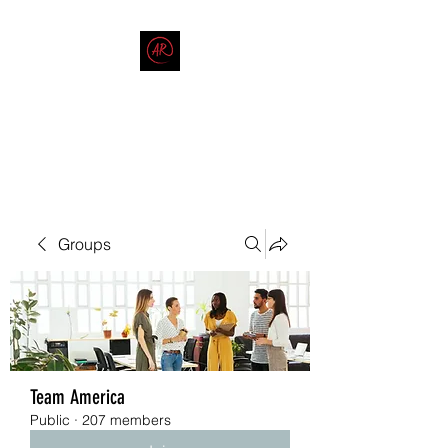
THE AMERICAN REDNECK
COMPANY
End Race in America
Groups
Team America
Public
·
207 members