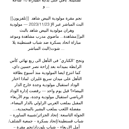
تشكيلة. باقي على بداية المباراة 10 ساعة 
و ...

[[تلفزيون]] نجم مقرة مولودية البيض شاهد 
البث المباشر عبر الإ 23‏/11‏/2023 — مولودية 
وهران مولودية البيض شاهد بالبث 
الم[[مشاهدة... ماضوي مدرب مشاهدة وموعد 
مباراة اتحاد بسكرة ضد شباب قسنطينة يلا 
شوت(البث المباشر ...

ونجح “الكناري” فى التأهل الى ربع نهائي كأس 
الرابطة بميدانه بعد إزاحة نصر حسين داي، 
كما انتزع ايضا المولودية منذ أسبوع بطاقة 
التأهل على ميدان سريع غليزان. لماذا اختار 
الوداد استقبال مولودية وجدة خارج الدار 
البيضاء؟ قبل يوم واحد — رفضت إدارة الوداد 
الرياضي استقبال مولودية وجدة، يوم الأربعاء 
المقبل بملعب العربي الزاولي بالدار البيضاء، 
مفضلة اللعب بملعب البشير بالمحمدية،... 
الجولة التاسعة: إتحاد الجزائر/شبيبة الساورة – 
شباب قسنطينة/إتحاد بسكرة – جمعية الشلف/
أمل الاربعاء – شباب بلوزداد/نجم مقرة – 