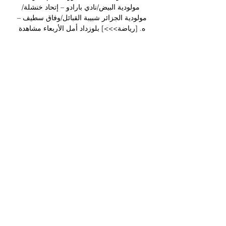
مولودية البيض/نادي بارادو – إتحاد خنشلة/
مولودية الجزائر شبيبة القبائل/وفاق سطيف – 
ه. [رياضة>>>] بلوزداد أمل الأربعاء مشاهدة 
حية 17/05/2023 (#3688) · Issues · 
Environmental Cheminformatics / mfrun · 
GitLab(البث المباشر! ) بلوزداد أمل الأربعاء 
شاهد بالبث المباشر 17 م جمعية الشلف أمام 
فرصة “اقتناص” ثلاث نقاط أمام هلال شلغوم 
العيد((راقب!! )) إتحاد خنشلة شباب قسنطينة 
شاهد بالبث المباشر 10فالهلال المتواجد في 
المركز الأخير للرابطة الأولى منذ انطلاق 
الموسم برصيد نقطة يتيمة, يسعى لتدارك 
أموره في منافسة 'السيدة' الكأس, و لو أن 
مهمته تبدو صعبة للغاية أمام الوفاق 
السطايفي الذي رغم انهزامه مؤخرا في 
البطولة أمام مولودية الجزائر (1-0), إلا أنه 
سيستفيد من أفضل التكهنات حتى وإن من 
الصعب التكهن بالفريق المنتصر في منافسة 
الكأس التي غالبا ما تأتي بقسطها من 
المفاجآت. 
