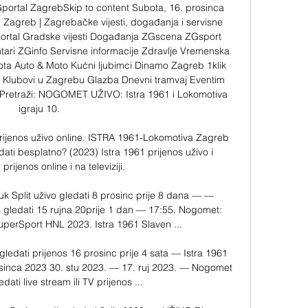
Gportal ZagrebSkip to content Subota, 16. prosinca 
Zagreb | Zagrebačke vijesti, događanja i servisne 
Portal Gradske vijesti Događanja ZGscena ZGsport 
tari ZGinfo Servisne informacije Zdravlje Vremenska 
ota Auto & Moto Kućni ljubimci Dinamo Zagreb 1klik 
t Klubovi u Zagrebu Glazba Dnevni tramvaj Eventim 
Pretraži: NOGOMET UŽIVO: Istra 1961 i Lokomotiva 
igraju 10. 

jenos uživo online. ISTRA 1961-Lokomotiva Zagreb 
dati besplatno? (2023) Istra 1961 prijenos uživo i 
rijenos online i na televiziji.

 Split uživo gledati 8 prosinc prije 8 dana — — 
 gledati 15 rujna 20prije 1 dan — 17:55. Nogomet: 
perSport HNL 2023. Istra 1961 Slaven ...

ledati prijenos 16 prosinc prije 4 sata — Istra 1961 
osinca 2023 30. stu 2023. — 17. ruj 2023. — Nogomet 
dati live stream ili TV prijenos ...
