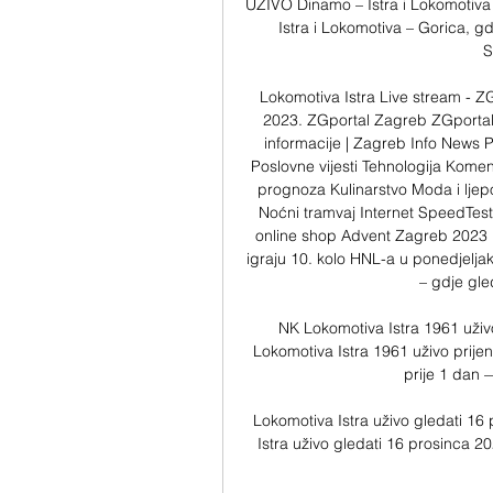
UŽIVO Dinamo – Istra i Lokomotiva 
Istra i Lokomotiva – Gorica, g
S
Lokomotiva Istra Live stream - Z
2023. ZGportal Zagreb ZGportal 
informacije | Zagreb Info News 
Poslovne vijesti Tehnologija Komen
prognoza Kulinarstvo Moda i ljep
Noćni tramvaj Internet SpeedTes
online shop Advent Zagreb 2023 
igraju 10. kolo HNL-a u ponedjelja
– gdje gled
NK Lokomotiva Istra 1961 uživo
Lokomotiva Istra 1961 uživo prijen
prije 1 dan —
Lokomotiva Istra uživo gledati 16 
Istra uživo gledati 16 prosinca 2