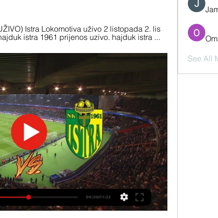
Jam
VO) Istra Lokomotiva uživo 2 listopada 2. lis 
ajduk istra 1961 prijenos uzivo. hajduk istra ...
Oma
See All