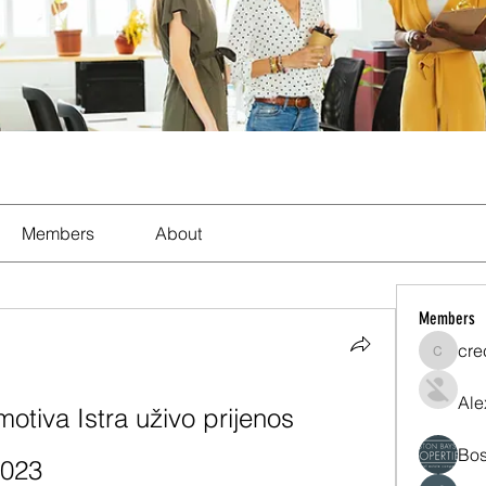
Members
About
Members
cre
crecent
Ale
iva Istra uživo prijenos 
Bos
2023