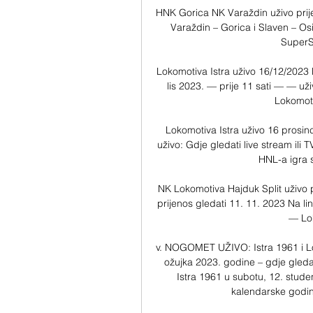
HNK Gorica NK Varaždin uživo prije
Varaždin – Gorica i Slaven – Os
SuperSp
Lokomotiva Istra uživo 16/12/2023 
lis 2023. — prije 11 sati — — uživ
Lokomot
Lokomotiva Istra uživo 16 prosin
uživo: Gdje gledati live stream ili 
HNL-a igra s
NK Lokomotiva Hajduk Split uživo p
prijenos gledati 11. 11. 2023 Na lini
— Lok
v. NOGOMET UŽIVO: Istra 1961 i Lok
ožujka 2023. godine – gdje gledati
Istra 1961 u subotu, 12. stude
kalendarske godine