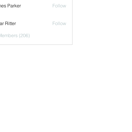
es Parker
Follow
r Ritter
Follow
 Members (206)