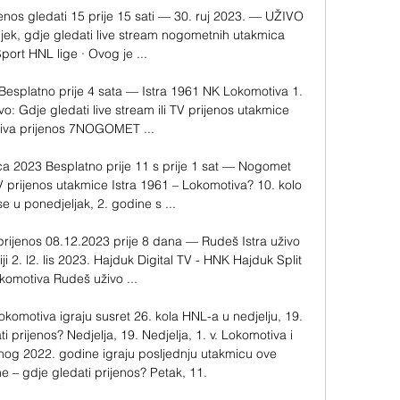
nos gledati 15 prije 15 sati — 30. ruj 2023. — UŽIVO 
ijek, gdje gledati live stream nogometnih utakmica 
ort HNL lige · Ovog je ...

Besplatno prije 4 sata — Istra 1961 NK Lokomotiva 1. 
o: Gdje gledati live stream ili TV prijenos utakmice 
iva prijenos 7NOGOMET ...

ca 2023 Besplatno prije 11 s prije 1 sat — Nogomet 
TV prijenos utakmice Istra 1961 – Lokomotiva? 10. kolo 
e u ponedjeljak, 2. godine s ...

rijenos 08.12.2023 prije 8 dana — Rudeš Istra uživo 
ji 2. l2. lis 2023. Hajduk Digital TV - HNK Hajduk Split 
omotiva Rudeš uživo ...

omotiva igraju susret 26. kola HNL-a u nedjelju, 19. 
 prijenos? Nedjelja, 19. Nedjelja, 1. v. Lokomotiva i 
nog 2022. godine igraju posljednju utakmicu ove 
 – gdje gledati prijenos? Petak, 11. 
