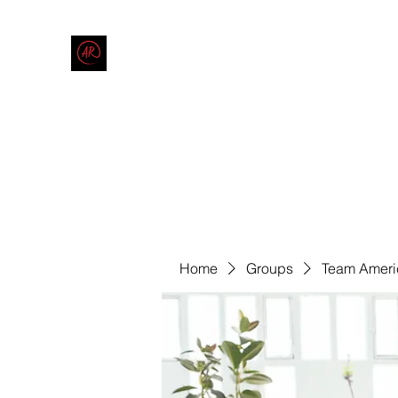
THE AMERICAN REDNECK COMPANY
End Race in America
Home
Shop
Blog
Forum
Contact
Code of Co
Home
Groups
Team Ameri