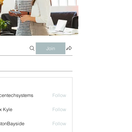
Join
centechsystems
Follow
echsystems
x Kyle
Follow
tonBayside
Follow