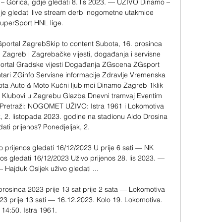
– Gorica, gdje gledati 8. lis 2023. — UŽIVO Dinamo – 
dje gledati live stream derbi nogometne utakmice 
uperSport HNL lige.

Gportal ZagrebSkip to content Subota, 16. prosinca 
Zagreb | Zagrebačke vijesti, događanja i servisne 
Portal Gradske vijesti Događanja ZGscena ZGsport 
tari ZGinfo Servisne informacije Zdravlje Vremenska 
ota Auto & Moto Kućni ljubimci Dinamo Zagreb 1klik 
t Klubovi u Zagrebu Glazba Dnevni tramvaj Eventim 
Pretraži: NOGOMET UŽIVO: Istra 1961 i Lokomotiva 
k, 2. listopada 2023. godine na stadionu Aldo Drosina 
ati prijenos? Ponedjeljak, 2. 

 prijenos gledati 16/12/2023 U prije 6 sati — NK 
os gledati 16/12/2023 Uživo prijenos 28. lis 2023. — 
 Hajduk Osijek uživo gledati ...

prosinca 2023 prije 13 sat prije 2 sata — Lokomotiva 
023 prije 13 sati — 16.12.2023. Kolo 19. Lokomotiva. 
14:50. Istra 1961.
