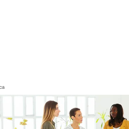
nduct
ca