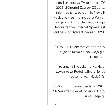
Istra Lokomotiva TV prijenos - Z
2023. ZGportal Zagreb ZGportal 
informacije | Zagreb Info News 
Poslovne vijesti Tehnologija Komen
prognoza Kulinarstvo Moda i ljep
Noćni tramvaj Internet SpeedTes
online shop Advent Zagreb 2023 
ISTRA 1961-Lokomotiva Zagreb pri
prijenos uživo online. Gdje gle
besplatan p
(danas!!) NK Lokomotiva Hajduk
Lokomotiva Rudeš uživo prijenos
Lokomotiva - Rudeš, Su
(uživo) NK Lokomotiva Istra 1961 g
NK Varaždin gledati prijenos 1 pr
uživo: Gdje gle