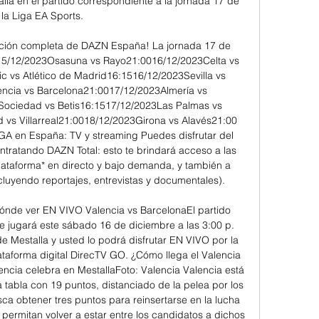
alla en el partido correspondiente a la jornada 17 de 
la Liga EA Sports.

ción completa de DAZN España! La jornada 17 de 
 15/12/2023Osasuna vs Rayo21:0016/12/2023Celta vs 
 vs Atlético de Madrid16:1516/12/2023Sevilla vs 
ncia vs Barcelona21:0017/12/2023Almería vs 
Sociedad vs Betis16:1517/12/2023Las Palmas vs 
vs Villarreal21:0018/12/2023Girona vs Alavés21:00 
GA en España: TV y streaming Puedes disfrutar del 
tratando DAZN Total: esto te brindará acceso a las 
lataforma* en directo y bajo demanda, y también a 
cluyendo reportajes, entrevistas y documentales). 

ónde ver EN VIVO Valencia vs BarcelonaEl partido 
se jugará este sábado 16 de diciembre a las 3:00 p. 
e Mestalla y usted lo podrá disfrutar EN VIVO por la 
ataforma digital DirecTV GO. ¿Cómo llega el Valencia 
encia celebra en MestallaFoto: Valencia Valencia está 
 tabla con 19 puntos, distanciado de la pelea por los 
sca obtener tres puntos para reinsertarse en la lucha 
 permitan volver a estar entre los candidatos a dichos 