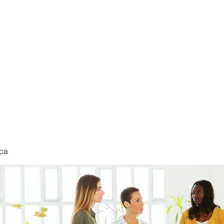
nduct
ca