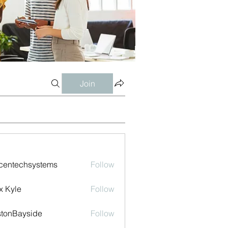
Join
centechsystems
Follow
echsystems
x Kyle
Follow
tonBayside
Follow