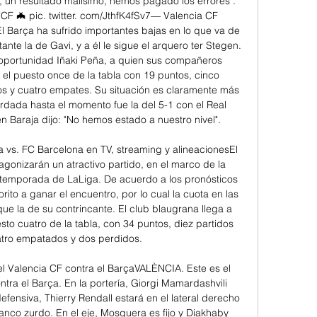
 un resultado malísimo, hemos pagado los errores". 
F 🦇 pic. twitter. com/JthfK4fSv7— Valencia CF 
 Barça ha sufrido importantes bajas en lo que va de 
nte la de Gavi, y a él le sigue el arquero ter Stegen. 
 oportunidad Iñaki Peña, a quien sus compañeros 
 el puesto once de la tabla con 19 puntos, cinco 
s y cuatro empates. Su situación es claramente más 
dada hasta el momento fue la del 5-1 con el Real 
n Baraja dijo: "No hemos estado a nuestro nivel". 

 vs. FC Barcelona en TV, streaming y alineacionesEl 
agonizarán un atractivo partido, en el marco de la 
 temporada de LaLiga. De acuerdo a los pronósticos 
orito a ganar el encuentro, por lo cual la cuota en las 
e la de su contrincante. El club blaugrana llega a 
to cuatro de la tabla, con 34 puntos, diez partidos 
tro empatados y dos perdidos. 

el Valencia CF contra el BarçaVALÈNCIA. Este es el 
tra el Barça. En la portería, Giorgi Mamardashvili 
efensiva, Thierry Rendall estará en el lateral derecho 
anco zurdo. En el eje, Mosquera es fijo y Diakhaby 