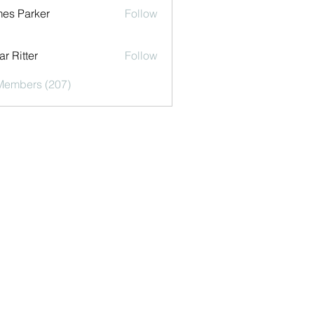
es Parker
Follow
r Ritter
Follow
 Members (207)