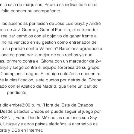
n la sala de máquinas, Pepelu es indiscutible en el 
y falta conocer su acompañante. 

on las ausencias por lesión de José Luis Gayà y André 
s de Javi Guerra y Gabriel Paulista, el entrenador 
ealizar cambios con el objetivo de ganar frente al 
n no ha vencido en su gestión como entrenador del 
 a su partido contra Valencia? Barcelona agradece a 
lona no pasa por la mejor de sus rachas ya que 
s, primero contra el Girona con un marcador de 2-4 
anys y luego contra el equipo sorpresa de su grupo, 
a Champions League. El equipo catalán se encuentra 
 la clasificación, siete puntos por detrás del Girona, 
do con el Atlético de Madrid, que tiene un partido 
pendiente. 

iciembre3:00 p. m. (Hora del Este de Estados 
 Desde Estados Unidos se puede seguir el juego por 
ESPN+, Fubo. Desde México las opciones son Sky 
, Uruguay y otros países aledaños la alternativa es 
rts y DGo en Internet. 
