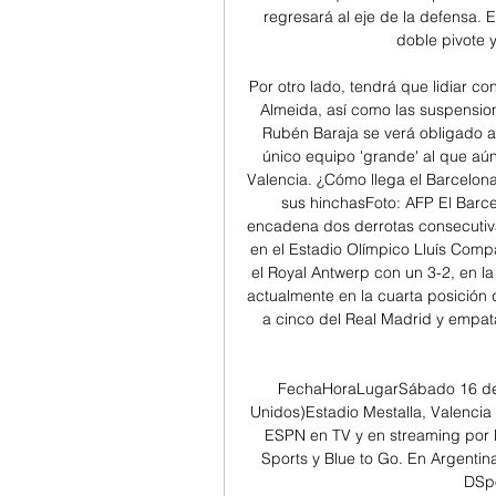
regresará al eje de la defensa. E
doble pivote 
Por otro lado, tendrá que lidiar c
Almeida, así como las suspensione
Rubén Baraja se verá obligado a r
único equipo 'grande' al que aú
Valencia. ¿Cómo llega el Barcelona
sus hinchasFoto: AFP El Barce
encadena dos derrotas consecutiva
en el Estadio Olímpico Lluís Comp
el Royal Antwerp con un 3-2, en l
actualmente en la cuarta posición de
a cinco del Real Madrid y empata
FechaHoraLugarSábado 16 de d
Unidos)Estadio Mestalla, Valencia
ESPN en TV y en streaming por 
Sports y Blue to Go. En Argentina
DSpo