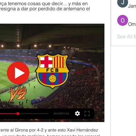
rça tenemos cosas que decir… y más en 
Jam
resigna a dar por perdido de antemano el 
Oma
See All
rente al Girona por 4-2 y ante esto Xavi Hernández 