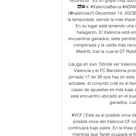
reconoció: "Es un golpe muy duro,
🔜⚽️⚔️ #ValenciaBarca #ADNVC
(@valenciacf) December 14, 2023El
la temporada, siendo la más importa
En su lugar está teniendo una
halagaron. El Valencia está en
encuentros ganados, siete perdido
complicada y la caída más recor
Madrid, tras la cual el DT Rubé
LaLiga en vivo: Dónde ver Valencia
Valencia y el FC Barcelona prot
jornada 17 de 38 que hay en esta
actuales, el conjunto culé es el fav
casas de apuestas es más baja qu
este encuentro ubicado en el pues
ganados, cua
#VCF | Este es el posible once d
posible once del Valencia CF con
continuará bajo palos. En la línea d
mientras que Yarek ocupará el fl