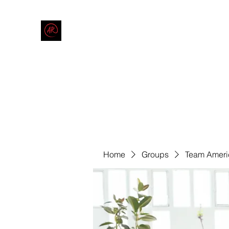
THE AMERICAN REDNECK COMPANY
End Race in America
Home
Shop
Blog
Forum
Contact
Code of Co
Home
Groups
Team Ameri