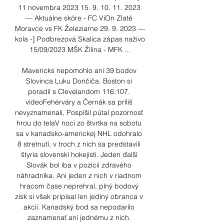
11 novembra 2023 15. 9. 10. 11. 2023 
— Aktuálne skóre - FC ViOn Zlaté 
Moravce vs FK Železiarne 29. 9. 2023 — 
kola -] Podbrezová Skalica zápas naživo 
15/09/2023 MŠK Žilina - MFK ...

Mavericks nepomohlo ani 39 bodov 
Slovinca Luku Dončiča. Boston si 
poradil s Clevelandom 116:107. 
videoFehérváry a Černák sa príliš 
nevyznamenali, Pospíšil pútal pozornosť 
hrou do telaV noci zo štvrtka na sobotu 
sa v kanadsko-americkej NHL odohralo 
8 stretnutí, v troch z nich sa predstavili 
štyria slovenskí hokejisti. Jeden ďalší 
Slovák bol iba v pozícii zdravého 
náhradníka. Ani jeden z nich v riadnom 
hracom čase neprehral, plný bodový 
zisk si však pripísal len jediný obranca v 
akcii. Kanadský bod sa nepodarilo 
zaznamenať ani jednému z nich. 