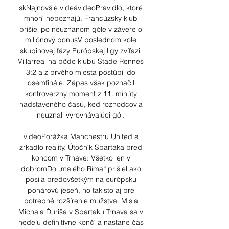
skNajnovšie videávideoPravidlo, ktoré 
mnohí nepoznajú. Francúzsky klub 
prišiel po neuznanom góle v závere o 
miliónový bonusV poslednom kole 
skupinovej fázy Európskej ligy zvíťazil 
Villarreal na pôde klubu Stade Rennes 
3:2 a z prvého miesta postúpil do 
osemfinále. Zápas však poznačil 
kontroverzný moment z 11. minúty 
nadstaveného času, keď rozhodcovia 
neuznali vyrovnávajúci gól. 

videoPorážka Manchestru United a 
zrkadlo reality. Útočník Spartaka pred 
koncom v Trnave: Všetko len v 
dobromDo „malého Ríma“ prišiel ako 
posila predovšetkým na európsku 
pohárovú jeseň, no takisto aj pre 
potrebné rozšírenie mužstva. Misia 
Michala Ďuriša v Spartaku Trnava sa v 
nedeľu definitívne končí a nastane čas 