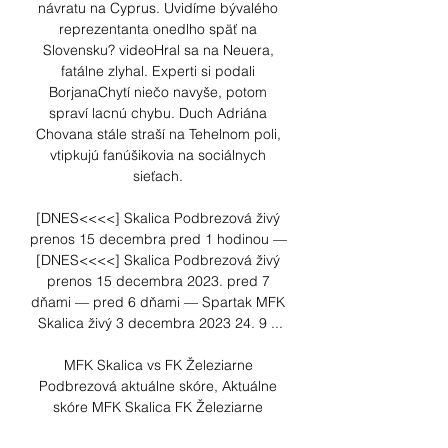
návratu na Cyprus. Uvidíme bývalého 
reprezentanta onedlho späť na 
Slovensku? videoHral sa na Neuera, 
fatálne zlyhal. Experti si podali 
BorjanaChytí niečo navyše, potom 
spraví lacnú chybu. Duch Adriána 
Chovana stále straší na Tehelnom poli, 
vtipkujú fanúšikovia na sociálnych 
sieťach. 

[DNES<<<<] Skalica Podbrezová živý 
prenos 15 decembra pred 1 hodinou — 
[DNES<<<<] Skalica Podbrezová živý 
prenos 15 decembra 2023. pred 7 
dňami — pred 6 dňami — Spartak MFK 
Skalica živý 3 decembra 2023 24. 9 ...

MFK Skalica vs FK Železiarne 
Podbrezová aktuálne skóre, Aktuálne 
skóre MFK Skalica FK Železiarne 
Podbrezová (a video online priamy 