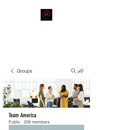
THE AMERICAN REDNECK
COMPANY
End Race in America
Groups
Team America
Public
·
208 members