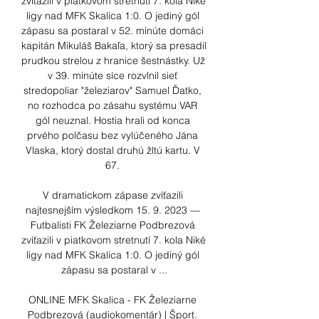
zvíťazili v piatkovom stretnutí 7. kola Niké 
ligy nad MFK Skalica 1:0. O jediný gól 
zápasu sa postaral v 52. minúte domáci 
kapitán Mikuláš Bakaľa, ktorý sa presadil 
prudkou strelou z hranice šestnástky. Už 
v 39. minúte síce rozvlnil sieť 
stredopoliar "železiarov" Samuel Ďatko, 
no rozhodca po zásahu systému VAR 
gól neuznal. Hostia hrali od konca 
prvého polčasu bez vylúčeného Jána 
Vlaska, ktorý dostal druhú žltú kartu. V 
67. 

V dramatickom zápase zvíťazili 
najtesnejším výsledkom 15. 9. 2023 — 
Futbalisti FK Železiarne Podbrezová 
zvíťazili v piatkovom stretnutí 7. kola Niké 
ligy nad MFK Skalica 1:0. O jediný gól 
zápasu sa postaral v ...

ONLINE MFK Skalica - FK Železiarne 
Podbrezová (audiokomentár) | Šport. 