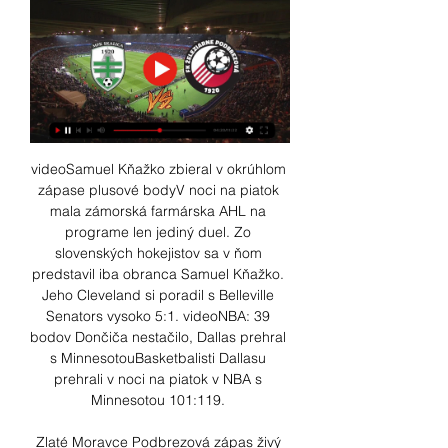
videoSamuel Kňažko zbieral v okrúhlom 
zápase plusové bodyV noci na piatok 
mala zámorská farmárska AHL na 
programe len jediný duel. Zo 
slovenských hokejistov sa v ňom 
predstavil iba obranca Samuel Kňažko. 
Jeho Cleveland si poradil s Belleville 
Senators vysoko 5:1. videoNBA: 39 
bodov Dončiča nestačilo, Dallas prehral 
s MinnesotouBasketbalisti Dallasu 
prehrali v noci na piatok v NBA s 
Minnesotou 101:119. 

Zlaté Moravce Podbrezová zápas živý 