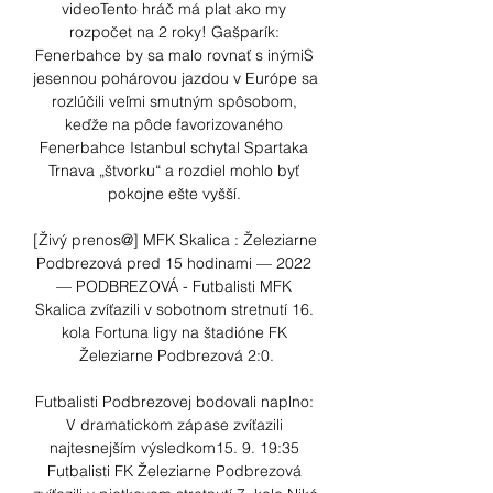
videoTento hráč má plat ako my 
rozpočet na 2 roky! Gašparík: 
Fenerbahce by sa malo rovnať s inýmiS 
jesennou pohárovou jazdou v Európe sa 
rozlúčili veľmi smutným spôsobom, 
keďže na pôde favorizovaného 
Fenerbahce Istanbul schytal Spartaka 
Trnava „štvorku“ a rozdiel mohlo byť 
pokojne ešte vyšší. 

[Živý prenos@] MFK Skalica : Železiarne 
Podbrezová pred 15 hodinami — 2022 
— PODBREZOVÁ - Futbalisti MFK 
Skalica zvíťazili v sobotnom stretnutí 16. 
kola Fortuna ligy na štadióne FK 
Železiarne Podbrezová 2:0.

Futbalisti Podbrezovej bodovali naplno: 
V dramatickom zápase zvíťazili 
najtesnejším výsledkom15. 9. 19:35 
Futbalisti FK Železiarne Podbrezová 