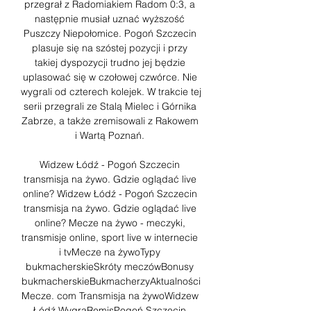
przegrał z Radomiakiem Radom 0:3, a 
następnie musiał uznać wyższość 
Puszczy Niepołomice. Pogoń Szczecin 
plasuje się na szóstej pozycji i przy 
takiej dyspozycji trudno jej będzie 
uplasować się w czołowej czwórce. Nie 
wygrali od czterech kolejek. W trakcie tej 
serii przegrali ze Stalą Mielec i Górnika 
Zabrze, a także zremisowali z Rakowem 
i Wartą Poznań. 

Widzew Łódź - Pogoń Szczecin 
transmisja na żywo. Gdzie oglądać live 
online? ﻿Widzew Łódź - Pogoń Szczecin 
transmisja na żywo. Gdzie oglądać live 
online? Mecze na żywo - meczyki, 
transmisje online, sport live w internecie 
i tvMecze na żywoTypy 
bukmacherskieSkróty meczówBonusy 
bukmacherskieBukmacherzyAktualności
Mecze. com ﻿Transmisja na żywoWidzew 
Łódź WygraRemisPogoń Szczecin 