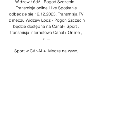
Widzew Łódź - Pogoń Szczecin – 
Transmisja online i live Spotkanie 
odbędzie się 16.12.2023. Transmisja TV 
z meczu Widzew Łódź - Pogoń Szczecin 
będzie dostępna na Canal+ Sport , 
transmisja internetowa Canal+ Online , 
a ...

Sport w CANAL+. Mecze na żywo, 
Transmisje meczu online Gotowy na moc 
sportowych emocji? Na CANAL+ 
znajdziesz najlepszą jakość transmisji 
meczów online. Sprawdź Widzew Łódź - 
Pogoń Szczecin. Jutro 08:25. 
CANAL+ ...

PKO Ekstraklasa, mecz Widzew Łódź – 
Pogoń Szczecin 28 sty 2023 — PKO 
Ekstraklasa, mecz Widzew – Pogoń: 
transmisja na żywo w tv i online. Po 
przerwie zimowej, która rozpoczęła się 
wcześniej niż zwykle przez ...
