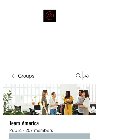
THE AMERICAN REDNECK
COMPANY
End Race in America
Groups
Team America
Public
·
207 members