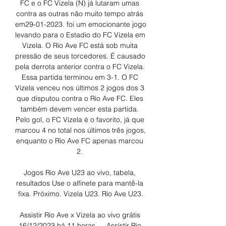
FC e o FC Vizela (N) já lutaram umas 
contra as outras não muito tempo atrás 
em29-01-2023. foi um emocionante jogo 
levando para o Estadio do FC Vizela em 
Vizela. O Rio Ave FC está sob muita 
pressão de seus torcedores. É causado 
pela derrota anterior contra o FC Vizela. 
Essa partida terminou em 3-1. O FC 
Vizela venceu nos últimos 2 jogos dos 3 
que disputou contra o Rio Ave FC. Eles 
também devem vencer esta partida. 
Pelo gol, o FC Vizela é o favorito, já que 
marcou 4 no total nos últimos três jogos, 
enquanto o Rio Ave FC apenas marcou 
2. 

Jogos Rio Ave U23 ao vivo, tabela, 
resultados Use o alfinete para mantê-la 
fixa. Próximo. Vizela U23. Rio Ave U23.

Assistir Rio Ave x Vizela ao vivo grátis 
16/12/2023 há 11 horas — Assistir Rio 