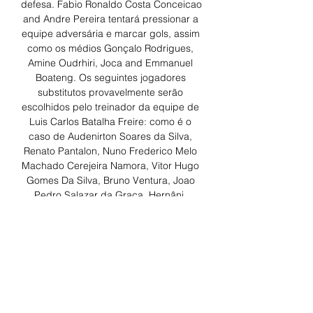
defesa. Fabio Ronaldo Costa Conceicao 
and Andre Pereira tentará pressionar a 
equipe adversária e marcar gols, assim 
como os médios Gonçalo Rodrigues, 
Amine Oudrhiri, Joca and Emmanuel 
Boateng. Os seguintes jogadores 
substitutos provavelmente serão 
escolhidos pelo treinador da equipe de 
Luis Carlos Batalha Freire: como é o 
caso de Audenirton Soares da Silva, 
Renato Pantalon, Nuno Frederico Melo 
Machado Cerejeira Namora, Vitor Hugo 
Gomes Da Silva, Bruno Ventura, Joao 
Pedro Salazar da Graca, Hernâni, 
Leonardo Ruiz, Zé Manuel. Quando 
você dá uma olhada nas últimas 
partidas, é provável que o FC Vizela 
jogará em uma formação 4-2-3-1 com o 
meio-campo composto por Tomas Silva, 
Samu and Diogo Andre Santos 
Nascimento, enquanto Anderson, Joao 
Rodrigo Pereira Escoval, Matheus 