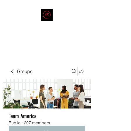
THE AMERICAN REDNECK
COMPANY
End Race in America
Groups
Team America
Public
·
207 members