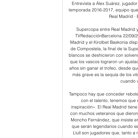
Entrevista a Álex Suárez, jugado
temporada 2016-2017, equipo que v
Real Madrid · B
Supercopa entre Real Madrid y 
TVRedacciónBarcelona 22/09/201
Madrid y el Kirolbet Baskonia dis
de Compostela, la final de la Supe
blancos se deshicieron con solvenc
que los vascos lograron un ajustad
años sin ganar el trofeo, desde qu
más grave es la sequía de los vi
cuando v
Tampoco hay que conceder rebotes 
con el talento, tenemos que 
inspiración». El Real Madrid tiene
con muchos veteranos que dieron y
Moncho Fernández, que insiste en 
que serán legendarios cuando se 
Llull son jugadores que, tanto a 