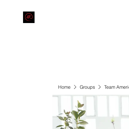
THE AMERICAN REDNECK COMPANY
End Race in America
Home
Shop
Blog
Forum
Contact
Code of Co
Home
Groups
Team Ameri