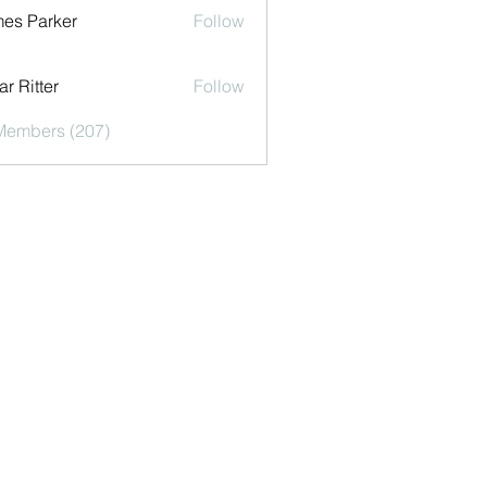
es Parker
Follow
r Ritter
Follow
 Members (207)