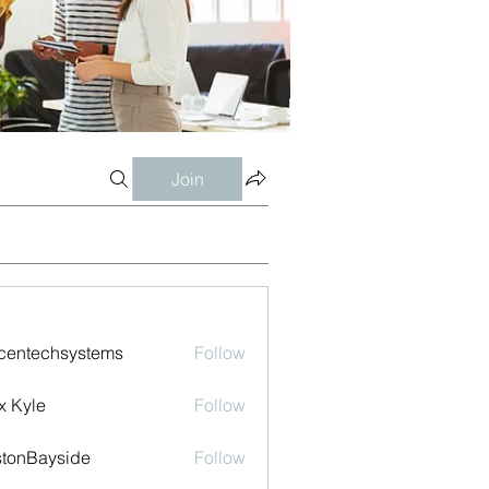
Join
centechsystems
Follow
echsystems
x Kyle
Follow
tonBayside
Follow