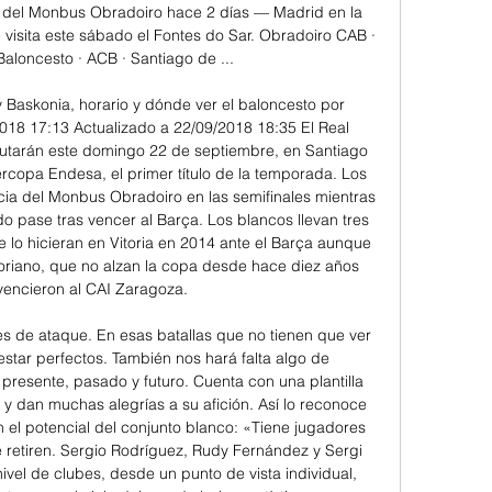
r del Monbus Obradoiro hace 2 días — Madrid en la 
isita este sábado el Fontes do Sar. Obradoiro CAB · 
aloncesto · ACB · Santiago de ...

Baskonia, horario y dónde ver el baloncesto por 
8 17:13 Actualizado a 22/09/2018 18:35 El Real 
putarán este domingo 22 de septiembre, en Santiago 
rcopa Endesa, el primer título de la temporada. Los 
ia del Monbus Obradoiro en las semifinales mientras 
o pase tras vencer al Barça. Los blancos llevan tres 
e lo hicieran en Vitoria en 2014 ante el Barça aunque 
toriano, que no alzan la copa desde hace diez años 
encieron al CAI Zaragoza. 

de ataque. En esas batallas que no tienen que ver 
estar perfectos. También nos hará falta algo de 
 presente, pasado y futuro. Cuenta con una plantilla 
 dan muchas alegrías a su afición. Así lo reconoce 
el potencial del conjunto blanco: «Tiene jugadores 
retiren. Sergio Rodríguez, Rudy Fernández y Sergi 
nivel de clubes, desde un punto de vista individual, 