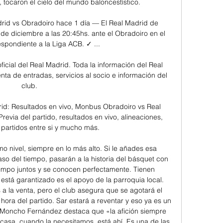
 tocaron el cielo del mundo baloncestístico. 

id vs Obradoiro hace 1 día — El Real Madrid de 
e diciembre a las 20:45hs. ante el Obradoiro en el 
spondiente a la Liga ACB. ✓ ...

cial del Real Madrid. Toda la información del Real 
nta de entradas, servicios al socio e información del 
club.

d: Resultados en vivo, Monbus Obradoiro vs Real 
evia del partido, resultados en vivo, alineaciones, 
 partidos entre si y mucho más.

 nivel, siempre en lo más alto. Si le añades esa 
so del tiempo, pasarán a la historia del básquet con 
iempo juntos y se conocen perfectamente. Tienen 
 está garantizado es el apoyo de la parroquia local. 
 la venta, pero el club asegura que se agotará el 
ora del partido. Sar estará a reventar y eso ya es un 
. Moncho Fernández destaca que «la afición siempre 
casa, cuando la necesitamos, está ahí. Es una de las 