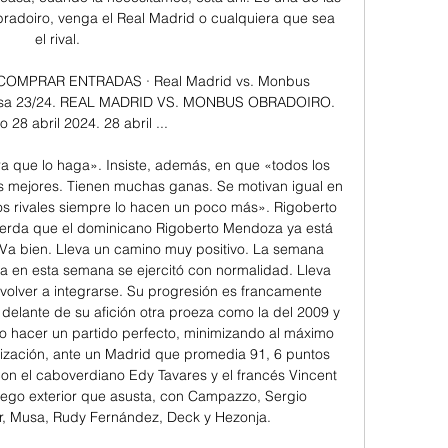
bradoiro, venga el Real Madrid o cualquiera que sea 
el rival. 

. COMPRAR ENTRADAS · Real Madrid vs. Monbus 
desa 23/24. REAL MADRID VS. MONBUS OBRADOIRO. 
28 abril 2024. 28 abril ...

 que lo haga». Insiste, además, en que «todos los 
s mejores. Tienen muchas ganas. Se motivan igual en 
os rivales siempre lo hacen un poco más». Rigoberto 
rda que el dominicano Rigoberto Mendoza ya está 
«Va bien. Lleva un camino muy positivo. La semana 
a en esta semana se ejercitó con normalidad. Lleva 
volver a integrarse. Su progresión es francamente 
delante de su afición otra proeza como la del 2009 y 
io hacer un partido perfecto, minimizando al máximo 
nalización, ante un Madrid que promedia 91, 6 puntos 
on el caboverdiano Edy Tavares y el francés Vincent 
uego exterior que asusta, con Campazzo, Sergio 
ur, Musa, Rudy Fernández, Deck y Hezonja. 
