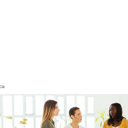
nduct
ca