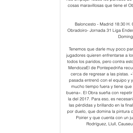
cosas maravillosas que tiene el O
Baloncesto - Madrid 18:30 H
Obradoiro- Jornada 31 Liga En
Domingo 
Tenemos que darle muy poco para
jugadores quieren enfrentarse a lo
todos los paridos, pero contra est
MendozaEl de Pontepedriña recue
cerca de regresar a las pistas. 
pasada entrenó con el equipo y y
mucho tiempo fuera y tiene que 
buena». El Obra sueña con repetir 
la del 2017. Para eso, es necesar
las pérdidas y brillando en la fi
por duelo, que domina la pintura c
Poirier y que cuenta con un j
Rodríguez, Llull, Cause