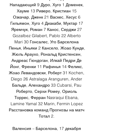
Нападающий 9 Дуро, Хуго 1 Доменек, 
Хауме 13 Риверо, Кристиан 15 
Озкачар, Дженк 21 Васкес, Хесус 6 
Гильямон, Хуго 4 Диакаби, Муктар 17 
Яремчук, Роман 7 Канос, Серджи 27 
Gozalbez Gilabert, Pablo 22 Alberto 
Mari 30 Гонсалес, Уго Барселона 
Пенья, Иньяки 2 Кансело, Жоао Кунде, 
Жюль Араухо, Рональд Кристенсен, 
Андреас Гюндоган, Илкай Педри Де 
Йонг, Френки 11 Рафинья 14 Феликс, 
Жоао Левандовски, Роберт 31 Kochen, 
Diego 26 Astralaga Aranguren, Ander 
Бальде, Алехандро 33 Cubarsi, Pau 
Роберто, Серхи Ромеу, Ориоль 
Торрес, Ферран Nasraqui Ebana, 
Lamine Yamal 32 Marin, Fermin Lopez 
Расстановка команд Прогнозы на матч 
Тотал 2. 

Валенсия – Барселона, 17 декабря 