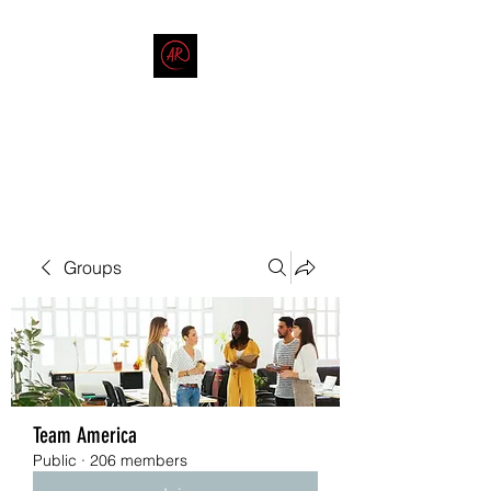
THE AMERICAN REDNECK
COMPANY
End Race in America
Groups
Team America
Public
·
206 members