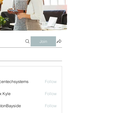
Join
centechsystems
Follow
echsystems
x Kyle
Follow
tonBayside
Follow