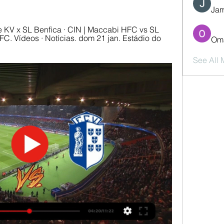
Jam
KV x SL Benfica · CIN | Maccabi HFC vs SL 
 FC. Vídeos · Notícias. dom 21 jan. Estádio do 
Oma
See All