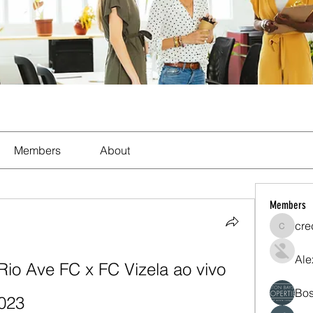
Members
About
Members
cre
crecent
Ale
 Rio Ave FC x FC Vizela ao vivo 
Bos
023