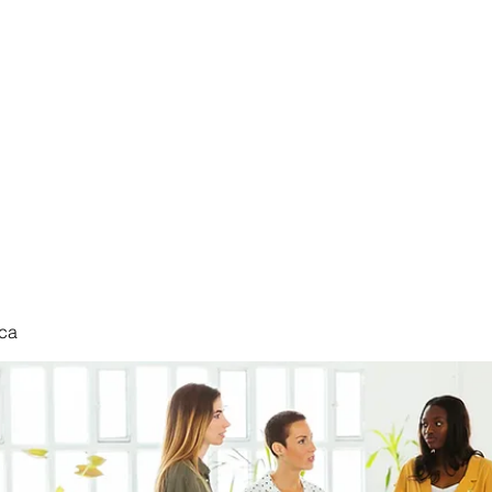
nduct
ca