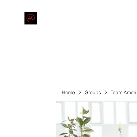
THE AMERICAN REDNECK COMPANY
End Race in America
Home
Shop
Blog
Forum
Contact
Code of Co
Home
Groups
Team Ameri