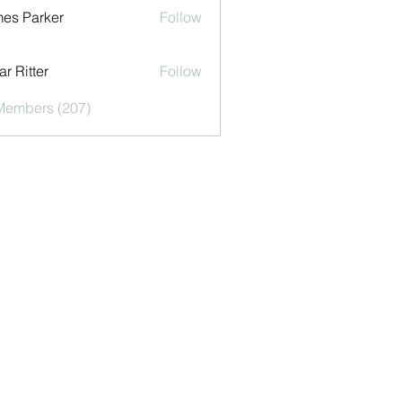
es Parker
Follow
r Ritter
Follow
 Members (207)