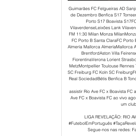
Guimarães FC Felgueiras AD Sanjoanense FC FelgueirasAD Sanjoanense Domingo, 17 de Dezembro Benfica S17 Torreense S17 Benfica S17Torreense S17 Boavista S17 FC Porto S17 Boavista S17FC Porto S17 Lank Vilaverdense Leixões Lank VilaverdenseLeixões Lank Vilaverdense FM Benfica FM Lank Vilaverdense FMBenfica FM 11:30 Milan Monza MilanMonza Nantes Stade Brest NantesStade Brest Santa Clara FC Porto B Santa ClaraFC Porto B 12:30 Club Brugge AA Gent Club BruggeAA Gent Almería Mallorca AlmeríaMallorca Arsenal Brighton ArsenalBrighton Brentford Aston Villa BrentfordAston Villa Feirense Marítimo FeirenseMarítimo Fiorentina Verona FiorentinaVerona Lorient Strasbourg LorientStrasbourg ELEVEN 6 Metz Montpellier MetzMontpellier Toulouse Rennes ToulouseRennes West Ham Wolves West HamWolves SC Freiburg FC Koln SC FreiburgFC Koln Lourosa Fafe LourosaFafe Real Sociedad Bétis Real SociedadBétis Benfica B Tondela Benfica BTondela Desp. Chaves Casa Pia Desp. 

assistir Rio Ave FC x Boavista FC ao vivo agora 05.11.2023 T 05/11/2023 — assistir Rio Ave FC x Boavista FC ao vivo agora 05.11.2023 TV ao vivo O Rio Ave Futebol Clube é um clube de futebol português, ...

LIGA REVELAÇÃO: RIO AVE FC - FC VIZELA - YouTube 2:13:30canal11 #FutebolEmPortuguês #TaçaRevelação Consulta a nossa programação em: canal11.pt Segue-nos nas redes: Facebook: ...YouTube · Canal 11 · 27/09/2023

Covilhã Burnley Everton BurnleyEverton RB Leipzig 1899 Hoffenheim RB Leipzig1899 Hoffenheim ELEVEN 5 Sevilla Getafe SevillaGetafe Sporting Gijón Leganés Sporting GijónLeganés 18:00 Arouca Gil Vicente AroucaGil Vicente AVS SAD Paços Ferreira AVS SADPaços Ferreira 19:45 Standard Charleroi StandardCharleroi Torino Empoli TorinoEmpoli 20:00 Lens Stade Reims LensStade Reims Valência Barcelona ValênciaBarcelona 20:30 Boavista V. Guimarães BoavistaV. 

Leiria SAD PenafielU. Leiria SAD SPORT. TV+ 14:30 FC Augsburg Dortmund FC AugsburgDortmund ELEVEN Extra 1 SV Darmstadt 98 VfL Wolfsburg SV Darmstadt 98VfL Wolfsburg ELEVEN Extra 2 15:00 AFC Bournemouth Luton Town AFC BournemouthLuton Town ELEVEN Extra 3 Benfica S19 Belenenses S19 Benfica S19Belenenses S19 BTV Chelsea Sheffield Utd ChelseaSheffield Utd ELEVEN 3 Man City Crystal Palace Man CityCrystal Palace Newcastle Fulham NewcastleFulham Sp. 

((TRANSMISSÃO<<<<)) assistir Rio Ave FC x FC Vizela ao há 4 horas — (TRANSMISSÃO<<<<)) assistir Rio Ave FC x FC Vizela ao vivo transmissão 16/12/2023 02/12/2023 — assistir Moreirense x Braga ao vivo Rio ...

Braga S19 Marítimo S19 Sp. Braga S19Marítimo S19 SPORTING TV Sporting FM Marítimo FM Sporting FMMarítimo FM St. Mirren Motherwell St. MirrenMotherwell SPORT. TV5 Torreense FM Damaiense FM Torreense FMDamaiense FM 15:15 Athletic Bilbao Atlético Madrid Athletic BilbaoAtlético Madrid ELEVEN 4 15:30 Nacional Belenenses NacionalBelenenses SPORT. TV3 Rio Ave Vizela Rio AveVizela 16:00 Le Havre Nice Le HavreNice ELEVEN Extra 4 17:00 Napoli Cagliari NapoliCagliari 17:30 Alverca Sp. Covilhã AlvercaSp. 

Luís Freire: «Isto é uma maratona, não é um sprint» | Abola. pt | Abola. ptTécnico do Rio Ave afirma que os vila-condenses atravessam «o melhor momento» da época, na antevisão ao duelo diante do VizelaO Rio Ave recebe o Vizela, no Estádio dos Arcos, este sábado, a partir das 15. 30 horas. Luís Freire perspetiva um «bom jogo entre duas equipas que gostam de jogar». Na antevisão à partida que coloca frente a frente 15. º e 18. º classificados da Liga, o técnico de 38 anos sublinha que o emblema de Vila do Conde, que não perde há quatro jornadas, vive um bom momento: «Estamos no nosso melhor momento, ao nível dos resultados e ao nível exibicional. 

Futebol na TelevisãoHome Futebol na Televisão Sábado, 16 de Dezembro Hora Visitado Jogo Visitante Canal 11:00 Académica vs Sporting B AcadémicaSporting B CANAL 11 A Ac. Viseu Torreense Ac. ViseuTorreense SPORT. TV1 12:00 Nürnberg Hamburger SV NürnbergHamburger SV ELEVEN 2 13:00 Celta de Vigo Granada CF Celta de VigoGranada CF ELEVEN 1 14: