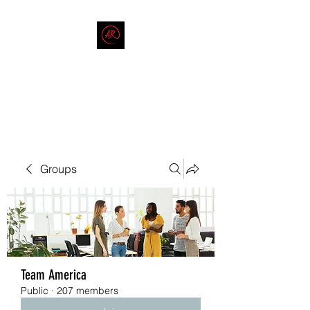
THE AMERICAN REDNECK
COMPANY
End Race in America
Groups
Team America
Public
·
207 members