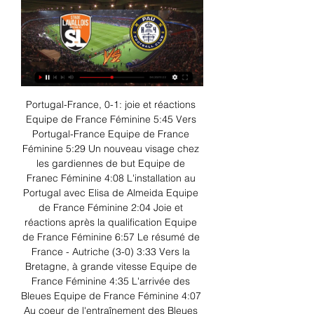
Portugal-France, 0-1: joie et réactions Equipe de France Féminine 5:45 Vers Portugal-France Equipe de France Féminine 5:29 Un nouveau visage chez les gardiennes de but Equipe de Franec Féminine 4:08 L'installation au Portugal avec Elisa de Almeida Equipe de France Féminine 2:04 Joie et réactions après la qualification Equipe de France Féminine 6:57 Le résumé de France - Autriche (3-0) 3:33 Vers la Bretagne, à grande vitesse Equipe de France Féminine 4:35 L'arrivée des Bleues Equipe de France Féminine 4:07 Au coeur de l'entraînement des Bleues Equipe de France Féminine 5:41 Hervé Renard: "A nous de rejoindre le dernier carré" Equipe de France Féminine 4:41 REPLAY: La liste des Bleues avant l'Autriche et le Portugal 21:18 La liste des Bleues Equipe de France Féminine 1:44 Dans les coulisses de la Ligue des Nations Equipe de France Féminine 15:47 Le résumé de France - Norvège 3:44 France-Norvège, 0-0: l'analyse d'Hervé Renard Equipe de France Féminine 4:50 Derniers réglages avant France-Norvège Equipe de France Féminine 5:08 Concours de précision pour les Bleues Equipe de France Féminine 7:22 Vers Norvège-France Equipe de France Féminine 5:49 Les Bleues, de Clairefontaine à Oslo Equipe de France Féminine 5:10 Travail devant le but Equipe de France Féminine 5:28 L'entraînement des Bleues devant leur public Equipe de France Féminine 3:25 L'arrivée des Bleues Equipe de France Féminine 6:19 Hervé Renard: "Conserver notre leadership" Equipe de France Féminine 4:30 Equipe de France Futsal Le film de la folle soirée des Bleus qualifiés pour la Coupe du Monde 2024 Equipe de France de Futsal 11:38 France-Slovaquie (7-1) Equipe de France de Futsal 5:56 Croatie-France (1-2) Résumé Futsal 6:16 L'exploit de Bleus en Croatie (1-2) Futsal 10:03 Croatie-France (1-2) Replay Futsal 02:09:09 Les coulisses de France-Croatie (5-2) Futsal 8:51 France-Croatie (5-2) Résumé Futsal 3:36 Derniers réglages avant la Croatie Futsal 5:08 Les Bleus préparent la Croatie Futsal 5:16 Avec les Bleus pour France-Allemagne (6-2) Futsal 9:38 France-Allemagne (6-2) Résumé Futsal 3:01 Les Bleus à Laval Futsal 6:24 Les coulisses de Slovaquie-France (4-4) Futsal 9:00 Les Bleus en mission Coupe du Monde Futsal 5:11 Paraguay-France (5-3) Résumé Futsal 5:19 Paraguay-France (3-1) Résumé Futsal 4:01 Maroc-France (4-4) au plus près des Bleus Futsal 9:00 Dernière séance avant la "finale"! Futsal 3:55 Victoire des "Blancs", des "Bleus", des "Orange"? A découvrir Futsal 2:49 Inza Kone: "J'ai toujours pensé aux Bleus" Futsal 5:11 Futsal: Les Bleus sont au Maroc Futsal 5:44 Monténégro-France (1-9) Résumé Futsal 3:20 Les coulisses de Serbie-France Futsal 11:06 D1 Arkema D1 Arkema J11 I EA Guingamp - Dijon FCO (1-1) en replay Replay J11 02:06:30 - D1 Arkema J11 I LOSC - Stade de Reims (2-5) en replay Replay J11 02:11:23 - J10: tous les buts D1 Arkema 7:47 J10 | Le Havre AC – Paris Saint-Germain (1-1) Résumé 2:21 Premium D1 Arkema Girondins Bordeaux - ASSE en direct D1 Arkema - Premium D1 Arkema LOSC - Stade de Reims en direct D1 Arkema - Premium D1 Arkema EA Guingamp - Dijon FCO en direct D1 Arkema - J10 | Olympique Lyonnais – Lille OSC (5-0) Résumé 3:29 J10 | AS Saint-Etienne – EA Guingamp (2-1) Résumé 2:38 J10: Montpellier - Paris FC (1-4) Résumé 3:55 J10 I Stade de Reims – FC Fleury 91 (2-0) Résumé 4:05 D1 Arkema J10 I ASSE - EA Guingamp (2-1) en replay Replay J10 02:13:42 - D1 Arkema J10 I Stade de Reims - FC Fleury (2-0) en replay Replay J10 02:07:59 - D1 Arkema J10 I Montpellier HSC - Paris FC (1-4) en replay Replay J10 02:06:39 - D1 Arkema J10 I Dijon FCO - Girondins de Bordeaux (1-0) en replay Replay J10 02:06:11 - Premium D1 Arkema Dijon FCO - Girondins de Bordeaux FC en direct D1 Arkema - J9: Top Arrets D1 Arkema 54s J9: Top Buts D1 Arkema 1:04 J9: tous les buts D1 Arkema 11:00 J9 | FC Fleury – Le Havre AC (2-2) Résumé 2:28 J9 | EA Guingamp – Olympique Lyonnais (1-5) Résumé 3:56 J9 I Paris Saint-Germain – Montpellier HSC (4-1) Résumé 3:31 J9 | DIJON FCO - AS SAINT-ÉTIENNE (3-2) Résumé 2:55 J9 I Stade de Reims – Paris FC (1-1) Résumé 5:44 D1 Arkema J9 I Stade de Reims - Paris FC (1-1) en replay Replay J9 02:08:30 - D1 Arkema J9 I PSG - Montpellier HSC (4-1) en replay Replay J9 02:12:23 - Sélections Nationales Si près des étoiles, le film de la Coupe du Monde U17 U17 28:03 France - Allemagne (2-2, 4 tab 2) Finale du mondial U17 12:09 France-Mali (2-1) U18 5:01 France-Ouzbékistan (1-0) Mondial U18 2:04 France-USA (3-0) Mondial U18 2:04 Voir plus ESPOIRS Le Film de la semaine des Espoirs: premiers accrocs Equipe de France Espoirs 17:39 Le Film de la semaine des Espoirs: reçu 3 sur 3 Equipe de France Espoirs 19:26 Les Bleuets brillent face à Chypre (9-0) Equipe de France Espoirs 11:28 Lesley Ugochukwu: "finir avec un 3 sur 3" Equipe de France Espoirs 2:23 Résumé Bosnie 1-2 France Espoirs et réaction de Thierry Henry Equipe de France Espoirs 9:34 Dernier entraînement avant France Espoirs - Bosnie Equipe de France Espoirs 3:13 Les Espoirs de Thierry Henry de retour à Clairefontaine Equipe de France Espoirs 3:59 Thierry Henry présente sa liste et la stage des Espoirs Equipe de France Espoirs 5:05 Le Film de la semaine des Espoirs de Thierry Henry Equipe de France Espoirs 21:49 Résumé Slovénie 0-4 France Espoirs et réaction de Thierry Henry Equipe de France Espoirs 6:02 Derniers réglages avant France Espoirs Slovénie Equipe de France Espoirs 2:19 Résumé France Espoirs 4-1 Danemark et réaction de Thierry Henry Equipe de France Espoirs 8:22 Les Espoirs à la veille de leur premier match de la saison Equipe de France Espoirs 2:59 Les Bleuets de Thierry Henry lancent leur nouvelle aventure Equipe de France Espoirs 4:09 Thierry Henry présente le prochain rassemblement des Espoirs Equipe de France Espoirs 4:08 Les premiers mots de Thierry Henry, nouveau sélectionneur Espoirs Equipe de France Espoirs 10:07 France-Suisse (4-1) Résumé Espoirs 2:27 France-Norvège (1-0) Résumé Espoirs 2:30 France-Italie (2-1) Résumé Espoirs 2:21 La préparation continue avant l'Euro Equipe de France Espoirs 3:11 Résumé et réaction Angleterre - France Espoirs (4-0) Equipe de France Espoirs 4:45 Début du rassemblement pour les Espoirs Equipe de France Espoirs 1:57 Sylvain Ripoll présente sa liste et le rassemblement des Espoirs Equipe de France Espoirs 2:40 Le film de la semaine des Bleuets épisode 2 Espoirs 22:03 Le film de la semaine des Bleuets épisode 1 Espoirs 16:23 Compilation des derniers buts des Espoirs 1:38 COUPE DE FRANCE FÉMININE 2E TOUR I LE FC NANTES AU MENTAL FACE À ALBI MARSSAC (1-1, 4 TAB À 2) Coupe de France Féminine - Résumé 5:07 Trophée des Championnes: joie et réactions lyonnaises Trophée des Championnes 5:18 Les Lyonnaises remportent leur 10eme Coupe de France Coupe de France Féminine 5:13 Joie et réactions après la victoire en finale des Lyonnaises Coupe de France Féminine 3:16 Eugénie Le Sommer: "Toujours sérré face au PSG" Coupe de France Féminine 2:19 Le parcours de l'Olympique Lyonnais Coupe de France Féminine 3:17 Le parcours du Paris Saint-Germain Coupe de France Féminine 4:36 Le PSG et l'OL en finale, les buts de leur qualification Coupe de France Féminine 5:01 Le FC Fleury continue de rêver avant sa demi-finale face à Lyon Coupe de France Féminine 3:56 Tous les buts des quarts de finale Coupe de France 9:13 Quarts I Le PSG passe aux tirs au but et file en demie finale Coupe de France 6:27 Le tirage des demi-finales en replay Coupe de France Féminine - Replay 10:46 COUPE GAMBARDELLA-CRÉDIT AGRICOLE Monaco prend le meilleur sur Clermont et remporte la Coupe Gambardella Crédit Agricole Gambardella 5:10 Monaco remporte la Coupe Gambardella-Crédit Agricole Coupe Gambardella-CA 3:45 Les mots du coach clermontois avant la finale de la Coupe Gambardella-Crédit Agricole 4:11 L'AS Monaco se défait de Pau et file en finale Gambardella-Crédit Agricole - Résumé 3:46 Au bout du suspense, Clermont s'offre une première finale (2-2, 5 tab à 4) Gambardella-Crédit Agricole - Résumé 4:25 DEMI-FINALE I CLERMONT FOOT 63 - STADE RENNAIS (2-2, 5 TAB À 4) EN REPLAY Coupe Gambardella-Crédit Agricole 02:28:25 DEMI-FINALE I PAU FC - AS MONACO (0-2) EN REPLAY Coupe Gambardella-Crédit Agricole 02:07:55 Tous les buts et temps forts des quarts de finale Coupe Gambardella-Crédit Agricole 11:30 Quarts I Clermont met fin au rêve de Carquefou et poursuit le sien (4-0) Coupe Gambardella-Crédit Agricole - Résumé 3:24 Quarts I Des émotions fortes pour le Stade Rennais (2-2, 7 tab à 6) Coupe Gambardella-Crédit Agricole - Résumé 6:20 Quarts I Monaco bat Nantes (1-0) et rallie le dernier carré Coupe Gambardella-Crédit Agricole - Résumé 2:34 QUARTS I USJA CARQUEFOU - CLERMONT FOOT 63 (0-4) EN REPLAY Coupe Gambardella-Crédit Agricole - Replay 01:57:11 QUARTS I STADE RENNAIS - AJ AUXERRE (2-2, 7 TAB À 6) EN REPLAY Coupe Gambardella-Crédit Agricole - Replay 02:19:54 QUARTS I FC NANTES - AS MONACO (0-1) EN REPLAY Coupe Gambardella-Crédit Agricole - Replay 01:57:42 QUARTS I PAU FC - OLYMPIQUE LYONNAIS (1-1, 4 TAB À 3) EN REPLAY Gambardella-Crédit Agricole - Replay 02:15:47 Tous les buts des 8es de finale Coupe Gambardella-Crédit Agricole 11:43 8es I Le Clermont Foot 63 fait céder Marignane Gignac FC (2-4) Coupe Gambardella-Crédit Agricole - Résumé 4:02 8es I L'USJA Carquefou héroïque face à Bordeaux (3-3, 4 tab à 3) Coupe Gambardella-Crédit Agricole - Résumé 4:23 8es I Fin d'épopée avec les honneurs pour le FC Rouen 1899 Coupe Gambardella-Crédit Agricole - Résumé 2:53 8es I Le Stade Rennais plus efficace que l'ESTAC (1-1, 2 tab à 3) Coupe Gambardella-Crédit Agricole - Résumé 5:28 8es I Le FC Nantes au rendez-vous des quarts de finale Coupe Gambardella-Crédit Agricole - Résumé 5:43 8es I L'AJ Auxerre au forceps face au LOSC (2-2, 2 tab à 4) Coupe Gambardella-Crédit Agricole - Résumé 6:58 8es I L'OL U18 toujours en course pour conserver son trophée Résumé 4:45 8es I FC Metz - Olympique Lyonnais U18 (1-3) en replay Coupe Gambardella-Crédit Agricole 02:08:44 8es I ESTAC Troyes - Stade Rennais (