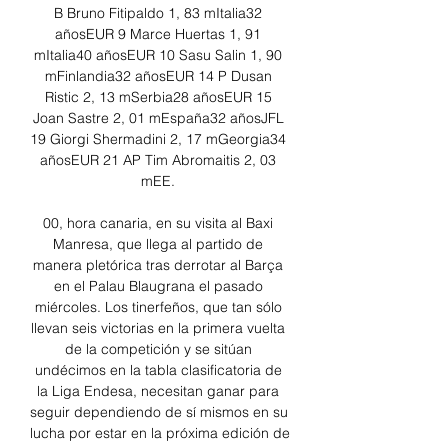
B Bruno Fitipaldo 1, 83 mItalia32 
añosEUR 9 Marce Huertas 1, 91 
mItalia40 añosEUR 10 Sasu Salin 1, 90 
mFinlandia32 añosEUR 14 P Dusan 
Ristic 2, 13 mSerbia28 añosEUR 15 
Joan Sastre 2, 01 mEspaña32 añosJFL 
19 Giorgi Shermadini 2, 17 mGeorgia34 
añosEUR 21 AP Tim Abromaitis 2, 03 
mEE. 

00, hora canaria, en su visita al Baxi 
Manresa, que llega al partido de 
manera pletórica tras derrotar al Barça 
en el Palau Blaugrana el pasado 
miércoles. Los tinerfeños, que tan sólo 
llevan seis victorias en la primera vuelta 
de la competición y se sitúan 
undécimos en la tabla clasificatoria de 
la Liga Endesa, necesitan ganar para 
seguir dependiendo de sí mismos en su 
lucha por estar en la próxima edición de 