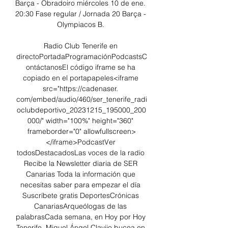
Barça - Obradoiro miércoles 10 de ene. 
20:30 Fase regular / Jornada 20 Barça - 
Olympiacos B. 

Radio Club Tenerife en 
directoPortadaProgramaciónPodcastsC
ontáctanosEl código iframe se ha 
copiado en el portapapeles<iframe 
src="https://cadenaser. 
com/embed/audio/460/ser_tenerife_radi
oclubdeportivo_20231215_195000_200
000/" width="100%" height="360" 
frameborder="0" allowfullscreen>
</iframe>PodcastVer 
todosDestacadosLas voces de la radio 
Recibe la Newsletter diaria de SER 
Canarias Toda la información que 
necesitas saber para empezar el día 
Suscríbete gratis DeportesCrónicas 
CanariasArqueólogas de las 
palabrasCada semana, en Hoy por Hoy 
Tenerife, Miguel Ángel Clavijo bucea en 