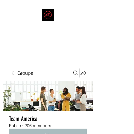
THE AMERICAN REDNECK
COMPANY
End Race in America
Groups
Team America
Public
·
206 members