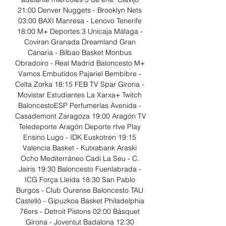
21:00 Denver Nuggets - Brooklyn Nets 
03:00 BAXI Manresa - Lenovo Tenerife 
18:00 M+ Deportes 3 Unicaja Málaga - 
Coviran Granada Dreamland Gran 
Canaria - Bilbao Basket Monbus 
Obradoiro - Real Madrid Baloncesto M+ 
Vamos Embutidos Pajariel Bembibre - 
Celta Zorka 18:15 FEB TV Spar Girona - 
Movistar Estudiantes La Xarxa+ Twitch 
BaloncestoESP Perfumerías Avenida - 
Casademont Zaragoza 19:00 Aragón TV 
Teledeporte Aragón Deporte rtve Play 
Ensino Lugo - IDK Euskotren 19:15 
Valencia Basket - Kutxabank Araski 
Ocho Mediterráneo Cadi La Seu - C. 
Jairis 19:30 Baloncesto Fuenlabrada - 
ICG Força Lleida 18:30 San Pablo 
Burgos - Club Ourense Baloncesto TAU 
Castelló - Gipuzkoa Basket Philadelphia 
76ers - Detroit Pistons 02:00 Bàsquet 
Girona - Joventut Badalona 12:30 