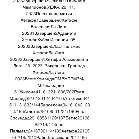
20232Завершен3Севилья ПСВЛига 
Чемпионов УЕФА. 29. 11. 
2023Последние матчи 
Хетафе1Завершен0Хетафе 
ВаленсияЛа Лига. 
20231Завершен2Адзанета 
ХетафеКубок Испании. 05. 
20232Завершен0Лас-Пальмас 
ХетафеЛа Лига. 
20232Завершен1Хетафе АльмерияЛа 
Лига. 25. 20231Завершен1Гранада 
ХетафеЛа Лига. 
2023ВсегоКомандаОМВНПРМЗМ/
ПМПоследние 
51Жирона411613211838/202Реал 
Мадрид391612312434/103Атлетико341
511131832/144Барселона34161042123
0/185Атлетик29168531231/196Реал 
Сосьедад29168531129/187Бетис26166
82219/178Лас-
Пальмас2416736114/139Хетафе22165
74-218/2010Райо Вальекано2017485-