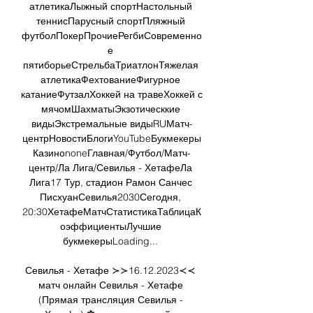
атлетикаЛыжный спортНастольный 
теннисПарусный спортПляжный 
футболПокерПрочиеРегбиСовременно
е 
пятиборьеСтрельбаТриатлонТяжелая 
атлетикаФехтованиеФигурное 
катаниеФутзалХоккей на травеХоккей с 
мячомШахматыЭкзотическкие 
видыЭкстремальные видыRUМатч-
центрНовостиБлогиYouTubeБукмекеры
КазиноnoneГлавная/Футбол/Матч-
центр/Ла Лига/Севилья - ХетафеЛа 
Лига17 Тур, стадион Рамон Санчес 
ПисхуанСевилья2030Сегодня, 
20:30ХетафеМатчСтатистикаТаблицаК
оэффициентыЛучшие 
букмекерыLoading... 

Севилья - Хетафе ≻≻16.12.2023≺≺ 
матч онлайн Севилья - Хетафе 
(Прямая трансляция Севилья - 