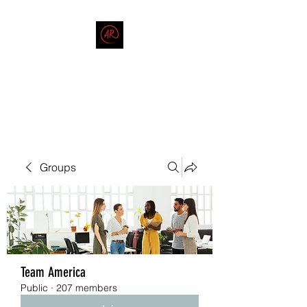
THE AMERICAN REDNECK
COMPANY
End Race in America
Groups
Team America
Public
·
207 members