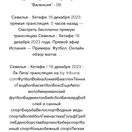
"Валенсия" - 08. 

Севилья - Хетафе 16 декабря 2023: 
прямая трансляция, 5 часов назад — 
Смотреть бесплатно прямую 
трансляцию Севилья - Хетафе 16 
декабря 2023 года. Прямой эфир 
Испания — Примера, Футбол. Онлайн 
обзор матча: ...

Севилья - Хетафе / 16 декабря 2023 - 
Ла Лига/ трансляция на by. tribuna. 
comФутболВойнаХоккейБиатлонТенни
сГандболБаскетболБоксЕщеАвто/
мотоАмериканский 
футболБадминтонБейсболБильярдБоб
слей и санный 
спортБорьбаВелоспортВодные виды 
спортаВолейболГимнастикаГольфГреб
ляЕдиноборстваКерлингКиберспортКо
нный спортКонькобежный спортЛегкая 