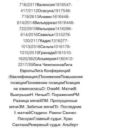
716/2311Валенсия1916547-
417/2112Осасуна1917548-
719/2613Алавес1616448-
614/2014Вильярреал1616448-
722/2915Мальорка1416286-
614/2016Севилья1315276-
120/2117Кадис1316277-
1013/2318Сельта1016178-
1015/2519Гранада8161510-
1620/3620Альмерия4160412-
2217/39Лига ЧемпионовЛига 
ЕвропыЛига Конференций 
(Квалификация)ПонижениеПовышение 
позицииПонижение позицииПозиция 
не измениласьО: ОчкиМ: МатчиВ: 
ВыигрышиН: НичьиП: ПораженияРМ: 
Разница мячейПМ: Пропущенные 
мячиЗМ: Забитые мячиП5: Последние 
5 матчейСтадион: Рамон Санчес 
ПисхуанГлавный судья: Хуан 
СантанаРезервный судья: Альберт 