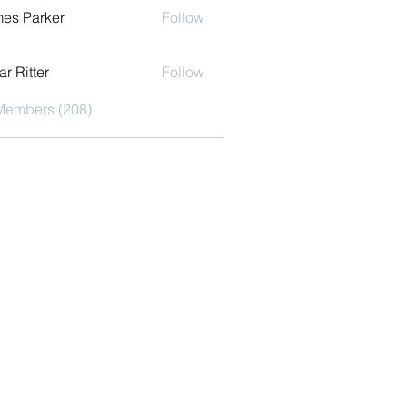
es Parker
Follow
r Ritter
Follow
 Members (208)