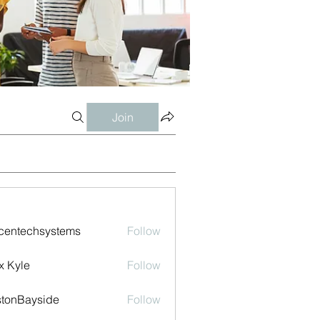
Join
centechsystems
Follow
echsystems
x Kyle
Follow
tonBayside
Follow