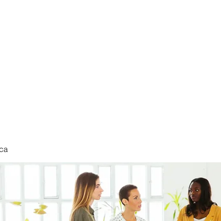
nduct
ca