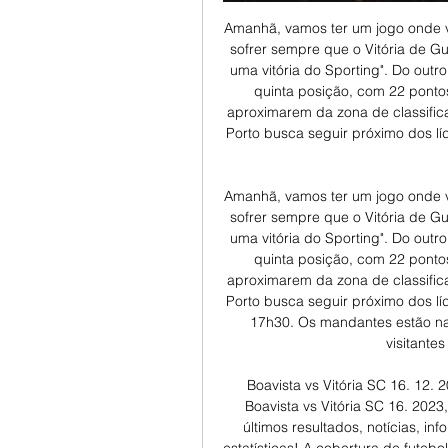
Amanhã, vamos ter um jogo onde vamos ter de sofrer, se tivermos essa capacidade de sofrer sempre que o Vitória de Guimarães fizer uma transição. Espero um bom jogo e uma vitória do Sporting". Do outro lado, o Vitória de Guimarães começou a rodada na quinta posição, com 22 pontos. Os donos da casa buscam um triunfo para se aproximarem da zona de classificação para as ligas europeias. Ainda neste sábado, o Porto busca seguir próximo dos líderes e recebe o Casa Pia, no estádio do Dragão, às 17h30. 

Amanhã, vamos ter um jogo onde vamos ter de sofrer, se tivermos essa capacidade de sofrer sempre que o Vitória de Guimarães fizer uma transição. Espero um bom jogo e uma vitória do Sporting". Do outro lado, o Vitória de Guimarães começou a rodada na quinta posição, com 22 pontos. Os donos da casa buscam um triunfo para se aproximarem da zona de classificação para as ligas europeias. Ainda neste sábado, o Porto busca seguir próximo dos líderes e recebe o Casa Pia, no estádio do Dragão, às 17h30. Os mandantes estão na quarta colocação, com 28 pontos, enquanto os visitantes aparecem em 11º, com 13. 

Boavista vs Vitória SC 16. 12. 2023 AO VIVO | Futebol - FlashscoreSegue ao vivo Boavista vs Vitória SC 16. 2023, livescore, audio commentary, antevisão, Boavista últimos resultados, notícias, informações, Boavista v Vitória SC confrontos diretos, estatísticas! A cobertura de futebol em Flashscore inclui resultados de futebol e notícias de futebol de mais de 1. 000 competições em todo o mundo Boavista, Benfica, FC Porto, Sporting CP, Real Madrid, Barcelona, Liga dos Campeões, Liga Europa, Premier League,... 

GALERA. BET R$50 GRÁTIS PRA VOCÊ SE DIVERTIR+DOBRE SEU 1º DEPÓSITO EM ATÉ R$200 NÃO PERCA CLIQUE AQUI!!! 200% DE BÔNUS DE BOAS-VINDAS ATÉ R$1000 STAKE (Clique Aqui) BÔNUS DE BOAS-VINDAS ATÉ R$600 DAFABET (Clique Aqui) Saiba todas as informações da partida, onde assistir na TV, celular, notebook, tablet e aplicativos de streamings, decerto, você acompanha Futebol AO VIVO aqui no Tabela Esportiva. Clique aqui e ganhe 30 dias grátis no DAZN Onde assistir Boavista x Vitória Guimarães Futebol AO VIVO na TV A partida não será transmitida na TV. Betano – Bônus de boas-vindas de 100% até R$300 (Clique Aqui) Como assistir Boavista x Vitória Guimarães Futebol AO VIVO Online no seu celular, tablet e notebook O jogo ao vivo será transmitido na internet, acompanhe ao vivo e fique por dentro de tudo que rola na partida através do seu celular, tablet e PC. Para isso, deverá acessar o site 1XBET (Clique Aqui) que vai realizar a transmissão online. 

Assista Flamengo x Boavista ao vivo e online de graça pelo assista Flamengo x Boa Vista-RJ ao vivo, online e grátis. O jogo, válido pelo Campeonato Carioca 2023, será disputado dia às 18:00 hs.

Sporting x Vitória de Guimarães: confira onde assistir e mais detalhes da partida pelo PortuguêsO Sporting tenta manter a liderança do Campeonato Português. Neste sábado, os Leões terão pela frente o Vitória de Guimarães, às 15 horas (de Brasília), no Estádio D. Afonso Henriques, pela 13ª rodada da competição. Onde assistir: O duelo terá transmissão exclusiva da plataforma de streaming Star+. Os visitantes veem seus concorrentes próximos na classificação. No entanto, o Sporting segue na luta para acabar com o jejum de títulos e figura na ponta da classificação, com 31 pontos. 

O técnico Ruben Amorim rechaçou pensar em título neste momento. O comandante foca apenas na vitória fora de seus domínios. "Isso é tão mais à frente. Interessa é ganhar o Vitória de Guimarães. Olhando para o nosso calendário, sabemos que há sempre jogos difíceis num campeonato muito difícil e onde já se provou que todas as equipes podem perder pontos. Não há nada mais além do Vitória de Guimarães. Não muda o nosso objetivo. 

Assine Star+ (Campeonato Inglês, Espanhol, Francês, Italiano, NBA e Libertadores) Além disso, outra opção para assistir o confronto, é através do aplicativo, que pode ser baixado para IOS e da mesma