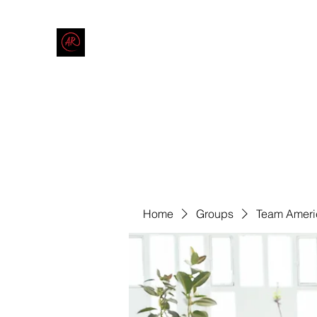
THE AMERICAN REDNECK COMPANY
End Race in America
Home
Shop
Blog
Forum
Contact
Code of Co
Home
Groups
Team Ameri