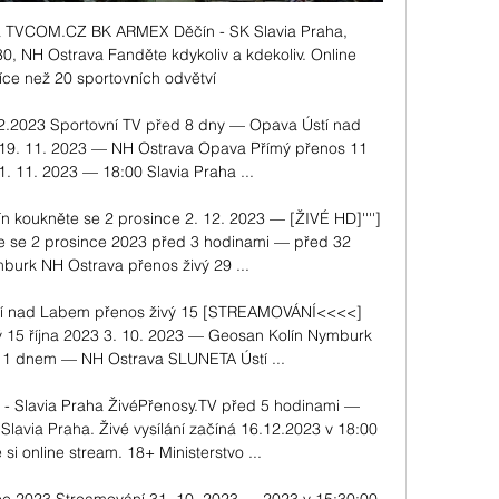
a TVCOM.CZ BK ARMEX Děčín - SK Slavia Praha, 
0, NH Ostrava Fanděte kdykoliv a kdekoliv. Online 
íce než 20 sportovních odvětví

2.2023 Sportovní TV před 8 dny — Opava Ústí nad 
19. 11. 2023 — NH Ostrava Opava Přímý přenos 11 
. 11. 2023 — 18:00 Slavia Praha ...

n koukněte se 2 prosince 2. 12. 2023 — [ŽIVÉ HD]''''] 
 se 2 prosince 2023 před 3 hodinami — před 32 
urk NH Ostrava přenos živý 29 ...

í nad Labem přenos živý 15 [STREAMOVÁNÍ<<<<] 
ý 15 října 2023 3. 10. 2023 — Geosan Kolín Nymburk 
 1 dnem — NH Ostrava SLUNETA Ústí ...

 - Slavia Praha ŽivéPřenosy.TV před 5 hodinami — 
 Slavia Praha. Živé vysílání začíná 16.12.2023 v 18:00 
si online stream. 18+ Ministerstvo ...
