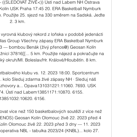
— ((SLEDOVAT ŽIVĚ<)) Ústí nad Labem NH Ostrava 
lín USK Praha 17:45 20. ERA Basketball Nymburk 
m. Použijte 25. sjezd na 330 směrem na Sadská. Jeďte 
2. 3 km. 

 vyrovná klubový rekord z loňska v podobě jedenácti 
allas Group Všechny zápasy ERA Basketball Nymburk 
3 — bombou Benák (živý přenos@) Geosan Kolín 
icí 37816[[... 5 km. Použijte nájezd a pokračujte na 
 okruh/Ml. Boleslav/Hr. Králové/Hloubětín. 8 km. 

etbalového klubu vs. 12. 2023 18:00. Sportcentrum 
 kolo Sleduj zdarma živé zápasy NH · Sleduj náš 
 rozhovory a... Opava131031221:11060. 7693. USK 
4. Ústí nad Labem13851171:10870. 6155. 
13851032:10620. 6156. 

vat více než 150 basketbalových soutěží z více než 
ŘENOS) Geosan Kolín Olomouc živě 22. 2023 před 4 
ín Olomouc živě 22. 2023 před 3 dny — 11. 2023 
erativa NBL - tabulka 2023/24 (KNBL)... kolo 27. 
