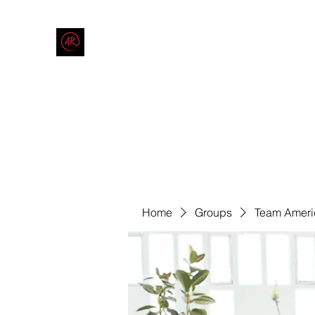
THE AMERICAN REDNECK COMPANY
End Race in America
Home
Shop
Blog
Forum
Contact
Code of Co
Home
Groups
Team Ameri