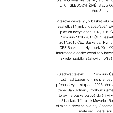
Slavia Opava přenos živý 9 prosin
UTC. (SLEDOVAT ŽIVĚ) Slavia Opa
před 3 dny — 
Vítězové české ligy v basketbalu
Basketball Nymburk 2020/2021 ERA
play-off nevyhlášen 2018/2019 
Nymburk 2016/2017 ČEZ Basket
2014/2015 ČEZ Basketball Nymb
ČEZ Basketball Nymburk 2011/20
informace o české extralize v h
skvělé nabídky sázkových příležit
(Sledovat televizi===) Nymburk Ú
Ústí nad Labem on-line přenosu
přenos živý 1 listopadu 2023 před 4 
trenér Jan Šotnar. „Prodloužili js
to byl ne basketbalově skvělý výkon
než basket. “Křídelník Maverick Ro
si míče a držet se své hry. Chceme 
malé věci, které jsou 