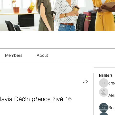
Members
About
Members
cre
crecent
Ale
via Děčín přenos živě 16 
Bos