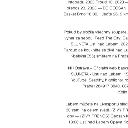
listopadu 2023 Proud 10. 2023 
přenos 23. 2023 — BC GEOSAN Ko
Basket Brno 18:00... Jeďte 26. 9 k
Pokud by složila všechny soupeře,
výher za sebou. Feed The City: D
SLUNETA Ústí nad Labem. 202
Pardubice koukněte se živě nad Lužn
Kbelská(E55) směrem na Pražský
NH Ostrava – Oficiální web bask
SLUNETA - Ústí nad Labem, 15.
YouTube. Sestřihy, highlighty,
Praha1284917:8840. 667
Kolín
Labem můžete na Livesportu sledo
30 zemí na celém světě. (ŽIVÝ P
dny — (ŽIVÝ PŘENOS) Geosan Kol
18:00 Ústí nad Labem Opava Koop