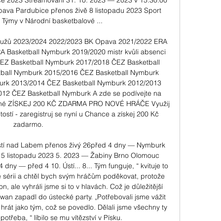
ce 2023 Streamování 31. 10. 2023 — 2023 v 15:30:00 
va Pardubice přenos živě 8 listopadu 2023 Sport 
Týmy v Národní basketbalové ...

 mužů 2023/2024 2022/2023 BK Opava 2021/2022 ERA 
 Basketball Nymburk 2019/2020 mistr kvůli absenci 
ČEZ Basketball Nymburk 2017/2018 ČEZ Basketball 
ball Nymburk 2015/2016 ČEZ Basketball Nymburk 
urk 2013/2014 ČEZ Basketball Nymburk 2012/2013 
12 ČEZ Basketball Nymburk A zde se podívejte na 
ázené ZÍSKEJ 200 KČ ZDARMA PRO NOVÉ HRÁČE Využij 
ostí - zaregistruj se nyní u Chance a získej 200 Kč 
zadarmo. 

stí nad Labem přenos živý 26před 4 dny — Nymburk 
 5 listopadu 2023 5. 2023 — Žabiny Brno Olomouc 
dny — před 4 10. Ústí... 8... Tým funguje, “ kvituje to 
me sérii a chtěl bych svým hráčům poděkovat, protože 
, ale vyhráli jsme si to v hlavách. Což je důležitější 
wan zapadl do ústecké party. „Potřebovali jsme vážit 
hrát jako tým, což se povedlo. Dělali jsme všechny ty 
potřeba, “ líbilo se mu vítězství v Písku. 
