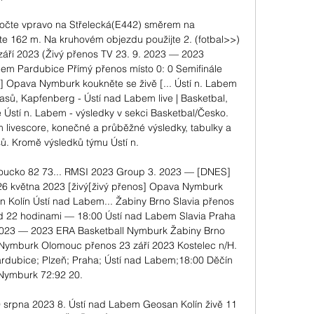
očte vpravo na Střelecká(E442) směrem na 
e 162 m. Na kruhovém objezdu použijte 2. (fotbal>>) 
ří 2023 (Živý přenos TV 23. 9. 2023 — 2023 
 Pardubice Přímý přenos místo 0: 0 Semifinále 
Opava Nymburk koukněte se živě [... Ústí n. Labem 
asů, Kapfenberg - Ústí nad Labem live | Basketbal, 
Ústí n. Labem - výsledky v sekci Basketbal/Česko. 
m livescore, konečné a průběžné výsledky, tabulky a 
ů. Kromě výsledků týmu Ústí n. 

cko 82 73... RMSI 2023 Group 3. 2023 — [DNES] 
6 května 2023 [živý[živý přenos] Opava Nymburk 
n Kolín Ústí nad Labem... Žabiny Brno Slavia přenos 
ed 22 hodinami — 18:00 Ústí nad Labem Slavia Praha 
2023 — 2023 ERA Basketball Nymburk Žabiny Brno 
) Nymburk Olomouc přenos 23 září 2023 Kostelec n/H. 
dubice; Plzeň; Praha; Ústí nad Labem;18:00 Děčín 
Nymburk 72:92 20. 

 9 srpna 2023 8. Ústí nad Labem Geosan Kolín živě 11 