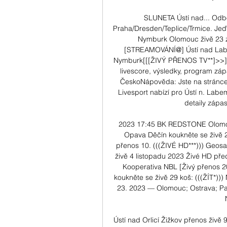
SLUNETA Ústí nad... Odb
Praha/Dresden/Teplice/Trmice. Jeďt
Nymburk Olomouc živě 23 zá
[STREAMOVÁNÍ@] Ústí nad Labem
Nymburk[[[ŽIVÝ PŘENOS TV**]>>]] 
livescore, výsledky, program záp
ČeskoNápověda: Jste na stránce 
Livesport nabízí pro Ústí n. Labe
detaily zápas
2023 17:45 BK REDSTONE Olomou
Opava Děčín koukněte se živě 2
přenos 10. (((ŽIVÉ HD***))) Geosa
živě 4 listopadu 2023 Živé HD př
Kooperativa NBL [Živý přenos 
koukněte se živě 29 koš: (((ŽÍT*))
23. 2023 — Olomouc; Ostrava; Par
Ústí nad Orlicí Žižkov přenos živě