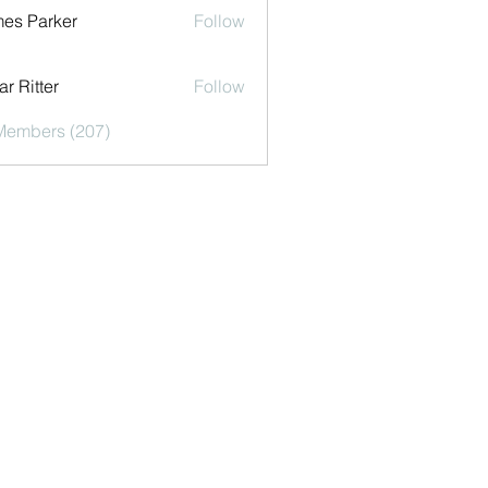
es Parker
Follow
r Ritter
Follow
 Members (207)