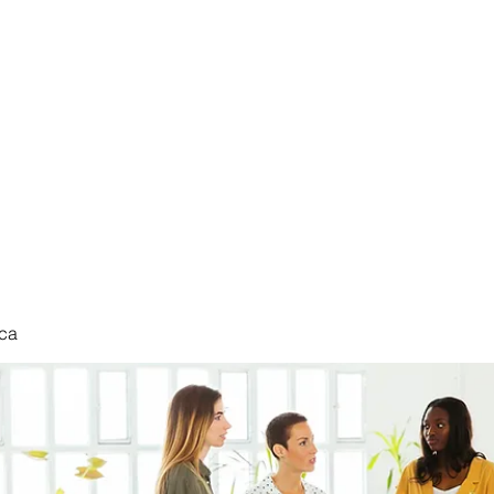
nduct
ca