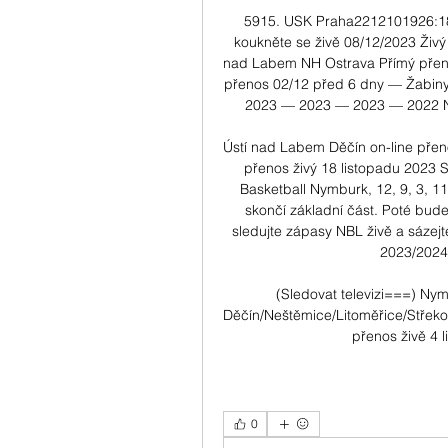
5915. USK Praha2212101926:18
koukněte se živě 08/12/2023 Živ
nad Labem NH Ostrava Přímý pře
přenos 02/12 před 6 dny — Žabiny.
2023 — 2023 — 2023 — 2022 Nym
Ústí nad Labem Děčín on-line pře
přenos živý 18 listopadu 2023 
Basketball Nymburk, 12, 9, 3, 11
skončí základní část. Poté bude p
sledujte zápasy NBL živě a sázej
2023/2024 
(Sledovat televizi===) Ny
Děčín/Neštěmice/Litoměřice/Střeko
přenos živě 4 
0