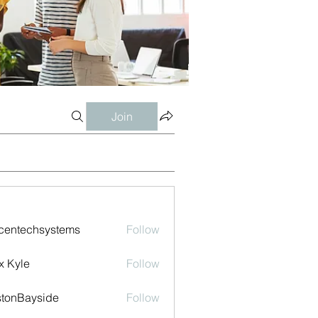
Join
centechsystems
Follow
echsystems
x Kyle
Follow
tonBayside
Follow