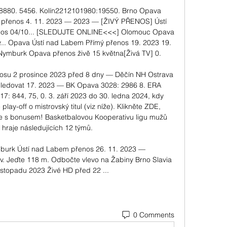
880. 5456. Kolín2212101980:19550. Brno Opava 
ý přenos 4. 11. 2023 — 2023 — [ŽIVÝ PŘENOS] Ústí 
nos 04/10... [SLEDUJTE ONLINE<<<] Olomouc Opava 
.. Opava Ústí nad Labem Přímý přenos 19. 2023 19. 
burk Opava přenos živě 15 května[Živá TV] 0. 

nosu 2 prosince 2023 před 8 dny — Děčín NH Ostrava 
Sledovat 17. 2023 — BK Opava 3028: 2986 8. ERA 
17: 844, 75, 0. 3. září 2023 do 30. ledna 2024, kdy 
lay-off o mistrovský titul (viz níže). Klikněte ZDE, 
te s bonusem! Basketbalovou Kooperativu ligu mužů 
hraje následujících 12 týmů. 

mburk Ústí nad Labem přenos 26. 11. 2023 — 
v. Jeďte 118 m. Odbočte vlevo na Žabiny Brno Slavia 
listopadu 2023 Živé HD před 22 ...
0 Comments