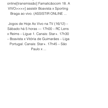
online[transmissão] Famalicãocom 18. A 
VIVO>>>>] assistir Boavista x Sporting 
Braga ao vivo. (ASSISTIR ONLINE ...

Jogos de Hoje Ao Vivo na TV (16/12) – 
Sábado há 5 horas — 17h00 – RC Lens 
x Reims – Ligue 1. Canais: Star+. 17h30 
– Boavista x Vitória de Guimarães – Liga 
Portugal. Canais: Star+. 17h45 – São 
Paulo x ...

Checagem de fatos Conteúdo que faz a 
verificação da veracidade e da 
autencidade de uma informação ou fato 
divulgado. Contexto É a matéria que 
traz subsídios, dados históricos e 
informações relevantes para ajudar a 
entender um fato ou notícia. Especial 
Reportagem de fôlego, que aborda, de 
forma aprofundada, vários aspectos e 
desdobramentos de um determinado 