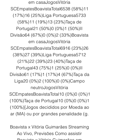
em casaJogosVitória 
SCEmpatesBoavistaTotal6538 (58%)11 
(17%)16 (25%)Liga Portuguesa5733 
(58%)11 (19%)13 (23%)Taça de 
Portugal21 (50%)0 (0%)1 (50%)II 
Divisão64 (67%)0 (0%)2 (33%)Boavista 
em casaJogosVitória 
SCEmpatesBoavistaTotal6916 (23%)26 
(38%)27 (39%)Liga Portuguesa5712 
(21%)22 (39%)23 (40%)Taça de 
Portugal43 (75%)1 (25%)0 (0%)II 
Divisão61 (17%)1 (17%)4 (67%)Taça da 
Liga20 (0%)2 (100%)0 (0%)Campo 
neutroJogosVitória 
SCEmpatesBoavistaTotal10 (0%)0 (0%)1 
(100%)Taça de Portugal10 (0%)0 (0%)1 
(100%)[Jogos decididos por Moeda ao 
ar (MA) ou por grandes penalidade (g. 

Boavista x Vitória Guimarães Streaming 
Ao Vivo, Previsões Como assistir 