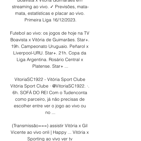
Boavista x Vitória Guimarães em 
streaming ao vivo. ✓ Previsões, mata-
mata, estatísticas e placar ao vivo. 
Primeira Liga 16/12/2023.

Futebol ao vivo: os jogos de hoje na TV 
Boavista x Vitória de Guimarães. Star+. 
19h. Campeonato Uruguaio. Peñarol x 
Liverpool-URU. Star+. 21h. Copa da 
Liga Argentina. Rosário Central x 
Platense. Star+ ...

VitoriaSC1922 - Vitória Sport Clube 
Vitória Sport Clube · @VitoriaSC1922. ·. 
6h. SOFÁ DO REI Com o Tudenconta 
como parceiro, já não precisas de 
escolher entre ver o jogo ao vivo ou 
no ...

(Transmissão===) assistir Vitória x Gil 
Vicente ao vivo onli | Happy ... Vitória x 
Sporting ao vivo ver tv 