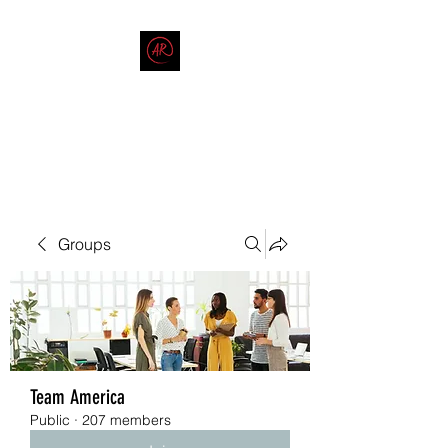
THE AMERICAN REDNECK
COMPANY
End Race in America
Groups
Team America
Public
·
207 members