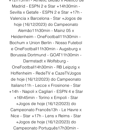
+12h15min - Athletic Bilbao x Atlético de 
Madrid - ESPN 2 e Star +14h30min - 
Sevilla x Getafe - ESPN 2 e Star +17h - 
Valencia x Barcelona - Star +Jogos de 
hoje (16/12/2023) do Campeonato 
Alemão11h30min - Mainz 05 x 
Heidenheim - OneFootball11h30min - 
Bochum x Union Berlin - Nosso Futebol 
e OneFootball11h30min - Augsburg x 
Borussia Dortmund - GOAT11h30min - 
Darmstadt x Wolfsburg - 
OneFootball14h30min - RB Leipzig x 
Hoffenheim - RedeTV e CazeTVJogos 
de hoje (16/12/2023) do Campeonato 
Italiano11h - Lecce x Frosinone - Star 
+14h - Napoli x Cagliari - ESPN 4 e Star 
+16h45min - Torino x Empoli - Star 
+Jogos de hoje (16/12/2023) do 
Campeonato Francês13h - Le Havre x 
Nice - Star +17h - Lens x Reims - Star 
+Jogos de hoje (16/12/2023) do 
Campeonato Português17h30min - 