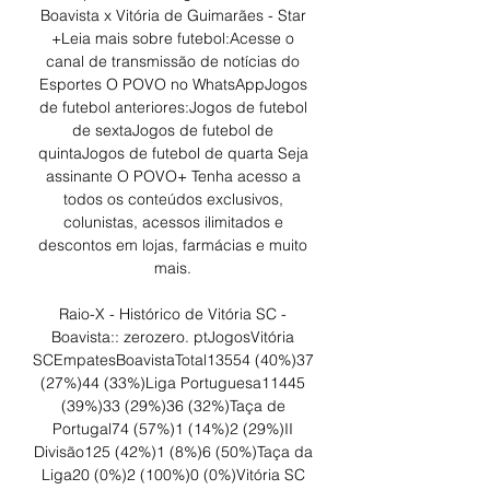
Boavista x Vitória de Guimarães - Star 
+Leia mais sobre futebol:Acesse o 
canal de transmissão de notícias do 
Esportes O POVO no WhatsAppJogos 
de futebol anteriores:Jogos de futebol 
de sextaJogos de futebol de 
quintaJogos de futebol de quarta Seja 
assinante O POVO+ Tenha acesso a 
todos os conteúdos exclusivos, 
colunistas, acessos ilimitados e 
descontos em lojas, farmácias e muito 
mais. 

Raio-X - Histórico de Vitória SC - 
Boavista:: zerozero. ptJogosVitória 
SCEmpatesBoavistaTotal13554 (40%)37 
(27%)44 (33%)Liga Portuguesa11445 
(39%)33 (29%)36 (32%)Taça de 
Portugal74 (57%)1 (14%)2 (29%)II 
Divisão125 (42%)1 (8%)6 (50%)Taça da 
Liga20 (0%)2 (100%)0 (0%)Vitória SC 