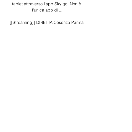
tablet attraverso l'app Sky go. Non è 
l'unica app di ...

[[Streaming]] DIRETTA Cosenza Parma 
gratis 16 dicembre 3 ore fa — I viaggi in 
autobus con FlixBus da Cosenza a 
Parma hanno una durata media di 12 
ore 40 minuti. Ci sono corse giornaliere 
disponibili tra Cosenza ...

§Alcune compagnie ferroviarie 
potrebbero non offrire biglietti più 
economici se acquistati in anticipo. In 
rare occasioni, le compagnie ferroviarie 
possono scegliere di rilasciare offerte 
speciali vicino alla data di partenza. Ciò 
dipende dalla compagnia ferroviaria 
con cui si viaggia. Qual è la durata 
media del viaggio in treno da Cosenza a 
Parma? Il tempo di percorrenza medio 
da Cosenza a Parma è di 9 ore e 57 