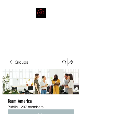
THE AMERICAN REDNECK
COMPANY
End Race in America
Groups
Team America
Public
·
207 members