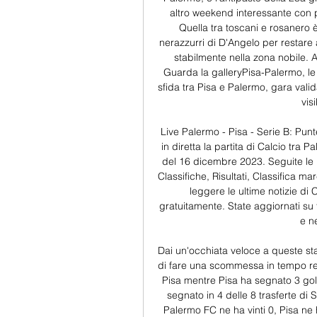
altro weekend interessante con pa
Quella tra toscani e rosanero è
nerazzurri di D'Angelo per restare 
stabilmente nella zona nobile. All
Guarda la galleryPisa-Palermo, le
sfida tra Pisa e Palermo, gara vali
vis
Live Palermo - Pisa - Serie B: Pun
in diretta la partita di Calcio tra P
del 16 dicembre 2023. Seguite le u
Classifiche, Risultati, Classifica mar
leggere le ultime notizie di 
gratuitamente. State aggiornati su
e ne
Dai un'occhiata veloce a queste sta
di fare una scommessa in tempo rea
Pisa mentre Pisa ha segnato 3 gol 
segnato in 4 delle 8 trasferte di S
Palermo FC ne ha vinti 0, Pisa ne 