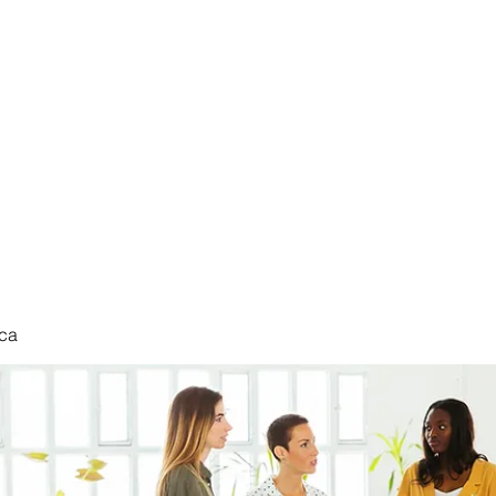
nduct
ca