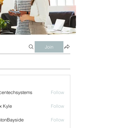
Join
centechsystems
Follow
echsystems
x Kyle
Follow
tonBayside
Follow