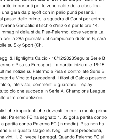
rtite importanti per le zone calde della classifica. 
 una gara da playoff con in palio punti pesanti. I 
al passo delle prime, la squadra di Corini per entrare 
'Arena Garibalid il fischio d'inizio è per le ore 14. 
 immagini della sfida Pisa-Palermo, dove vederla La 
da per la 28a giornata del campionato di Serie B, sarà 
ibile su Sky Sport (Ch. 

teggi & Highlights Calcio - 16/12/2023Seguite Serie B 
alermo e Pisa su Eurosport. La partita inizia alle 16:15 
ltime notizie su Palermo e Pisa e controllate Serie B 
catori e Vincitori precedenti. I tifosi di Calcio possono 
Calcio, interviste, commenti e guardare i replay 
 tutto ciò che succede in Serie A, Champions League 
lle altre competizioni. 

tistiche importanti che dovresti tenere in mente prima 
le: Palermo FC ha segnato 1. 33 gol a partita contro 
a partita contro Palermo FC (in media). Pisa non ha 
erie B in questa stagione. Negli ultimi 3 precedenti, 
ha vinti 1, 2 invece i pareggi. Quando Palermo FC si 