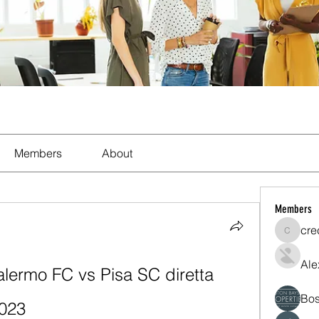
Members
About
Members
cre
crecent
Ale
alermo FC vs Pisa SC diretta 
Bos
2023