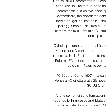
Non sai su cui scommettere? Ecco
scegliere un vincitore, ci sono mo
scommessa è la chiave. Sono qu
dovrebbero, ma dobbiamo conside
media dei gol, risultati delle ultim
pareggio non è il risultato più p
sembra molto più fattibile. Gli esp
che il pisa 
Quindi speriamo sapere qual è la m
vittorie nelle 3 partite precedent
prossima. Nelle 3 ultime partite tr
il Palermo FC soltanto ne ha segnat
caldo a in Palermo con t
FC Südtirol-Como 1907 in strea
Venezia FC diretta gratis 25 nove
SC US Cremo
Anche se non ci sono formazioni 
Federico Di Francesco and Matteo B
accompagnato da Francesco Di M