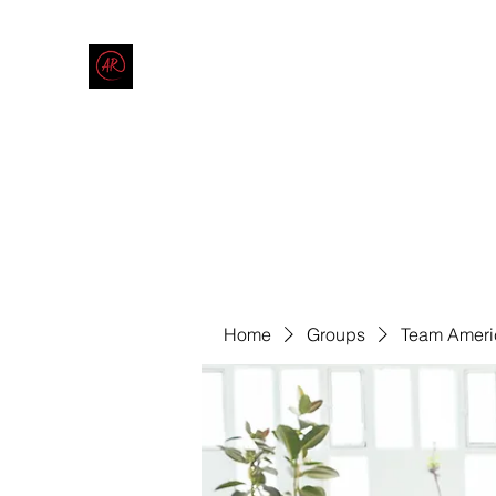
THE AMERICAN REDNECK COMPANY
End Race in America
Home
Shop
Blog
Forum
Contact
Code of Co
Home
Groups
Team Ameri