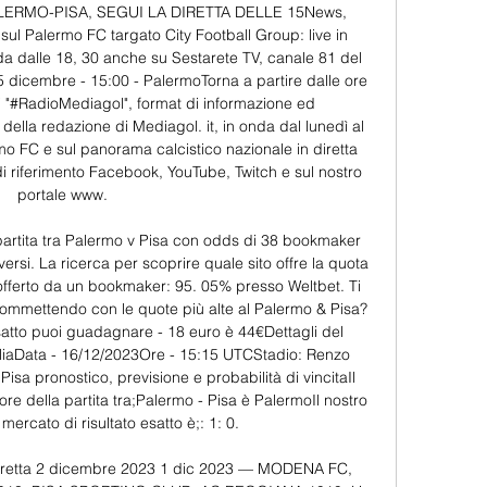
RMO-PISA, SEGUI LA DIRETTA DELLE 15News, 
sul Palermo FC targato City Football Group: live in 
nda dalle 18, 30 anche su Sestarete TV, canale 81 del 
ia15 dicembre - 15:00 - PalermoTorna a partire dalle ore 
 "#RadioMediagol", format di informazione ed 
ella redazione di Mediagol. it, in onda dal lunedì al 
o FC e sul panorama calcistico nazionale in diretta 
di riferimento Facebook, YouTube, Twitch e sul nostro 
portale www. 

partita tra Palermo v Pisa con odds di 38 bookmaker 
rsi. La ricerca per scoprire quale sito offre la quota 
lto offerto da un bookmaker: 95. 05% presso Weltbet. Ti 
mmettendo con le quote più alte al Palermo & Pisa? 
satto puoi guadagnare - 18 euro è 44€Dettagli del 
liaData - 16/12/2023Ore - 15:15 UTCStadio: Renzo 
isa pronostico, previsione e probabilità di vincitaIl 
re della partita tra;Palermo - Pisa è PalermoIl nostro 
mercato di risultato esatto è;: 1: 0. 

retta 2 dicembre 2023 1 dic 2023 — MODENA FC, 