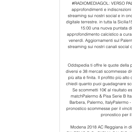
#RADIOMEDIAGOL: VERSO PALE
approfondimenti e indiscrezioni 
streaming sui nostri social e in o
digitale terrestre. in tutta la Sicil
15:00 una nuova puntata di
approfondimento calcistico a cura d
venerdì. Aggiornamenti sul Palerm
streaming sui nostri canali social 
Oddspedia ti offre le quote della 
diversi e 38 mercati scommesse dive
più alta è finita. Il profitto più a
chiedi quanto puoi guadagnare sco
Se scommetti 10€ al risultato e
matchPalermo & Pisa Serie B Ita
Barbera, Palermo, ItalyPalermo - P
pronostico scommesse per il vincito
pronostico per il 
Modena 2018 AC Reggiana in di