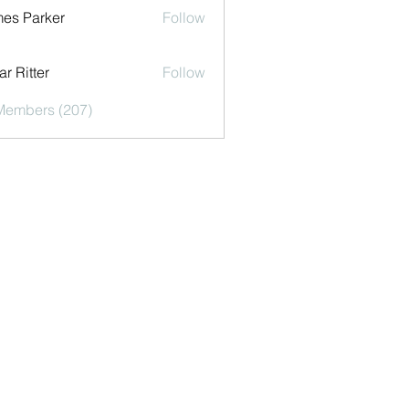
es Parker
Follow
r Ritter
Follow
 Members (207)