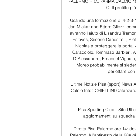
PALERMO F. C., PARMA CALCIO 1
C. Il profitto p
Usando una formazione di 4-2-3-1,
Jan Mlakar and Ettore Gliozzi come
avranno l'aiuto di Lisandru Tramon
Esteves, Simone Canestrelli, Pie
Nicolas a proteggere la porta.
Caracciolo, Tommaso Barbieri, 
D`Alessandro, Emanuel Vignato,
Moreo probabilmente si sieder
perlottare con
Ultime Notizie Pisa (sport) News 
Calcio Inter. CHIELLINI Catanzaro-
Pisa Sporting Club - Sito Ufficia
aggiornamenti su squadra e so
Diretta Pisa-Palermo ore 14: dove
Palermo, è l'antipasto della 28a g