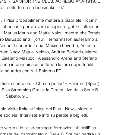
913, PISA SPORTING CLUB, AC REGGIANA 1919, U. 
iù alto offerto da un bookmaker: 97.

 il Pisa probabilmente metterà a Gabriele Piccinini, 
 attaccanti per provare a segnare gol. Gli attaccanti 
i, Marius Marin and Mattia Valoti, mentre che Tomás 
tro Beruatto and Hjortur Hermannsson aiuteranno a 
 Anche, Leonardo Loria, Maxime Leverbe, António 
Adam Nagy, Miguel Veloso, Andrea Barberis, Marco 
 Gaetano Masucci, Alessandro Arena and Stefano 
anno in panchina aspettando la loro opportunità 
 la squadra contro il Palermo FC. 

Articolo completo » Che ne pensi? » Palermo (Sport) 
Pisa Streaming Gratis: la Diretta Live della Serie B. 
Sabato, 9 ...

le Visita il sito ufficiale del Pisa - News, video e 
cietà. Interviste e info su partite e biglietti.

 vederla in tv, streaming e formazioni ufficialiPisa-
iornata del campionato di Serie B. Sta per partire un 