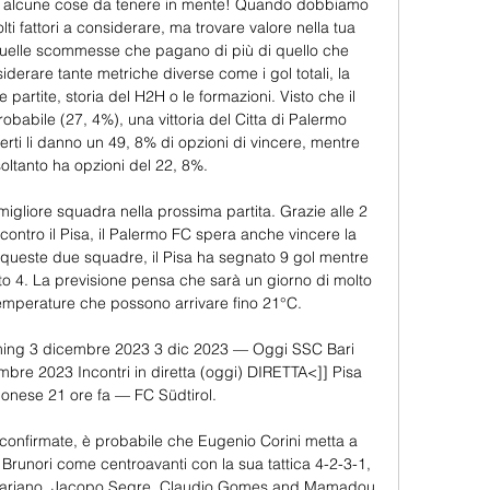
 alcune cose da tenere in mente! Quando dobbiamo 
lti fattori a considerare, ma trovare valore nella tua 
elle scommesse che pagano di più di quello che 
rare tante metriche diverse come i gol totali, la 
e partite, storia del H2H o le formazioni. Visto che il 
robabile (27, 4%), una vittoria del Citta di Palermo 
erti li danno un 49, 8% di opzioni di vincere, mentre 
soltanto ha opzioni del 22, 8%. 

igliore squadra nella prossima partita. Grazie alle 2 
i contro il Pisa, il Palermo FC spera anche vincere la 
a queste due squadre, il Pisa ha segnato 9 gol mentre 
o 4. La previsione pensa che sarà un giorno di molto 
emperature che possono arrivare fino 21°C. 

ming 3 dicembre 2023 3 dic 2023 — Oggi SSC Bari 
mbre 2023 Incontri in diretta (oggi) DIRETTA<]] Pisa 
nese 21 ore fa — FC Südtirol.

confirmate, è probabile che Eugenio Corini metta a 
runori come centroavanti con la sua tattica 4-2-3-1, 
ariano, Jacopo Segre, Claudio Gomes and Mamadou 