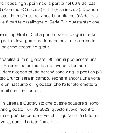
ch casalinghi, poi vince la partita nel 66% dei casi. 
-3 (Palermo FC in casa) e 1-1 (Pisa in casa). Quando 
tch in trasferta, poi vince la partita nel 0% dei casi. 
e 8 partite casalinghe di Serie B in questa stagione. 

ming Gratis Diretta partita palermo oggi diretta 
gratis. dove guardare ternana calcio - palermo fc. 
palermo streaming gratis.

babilità di rain, giocare i 90 minuti può essere una 
a di Palermo, attualmente al ottavo position nella 
l dominio; sopratutto perché sono cinque position più 
Matteo Brunori sarà in campo, segnerà ancora una volta 
 un riassunto di i giocatori che l'allenatoremetterà 
babilmente in campo. 

ti in Diretta e QuoteVisto che queste squadre si sono 
anno giocato il 04-03-2023, questo nuovo incontro 
ima e può riaccendere vecchi litigi. Non c'è stato un 
volta, con il risultato finale di 1-1. 
