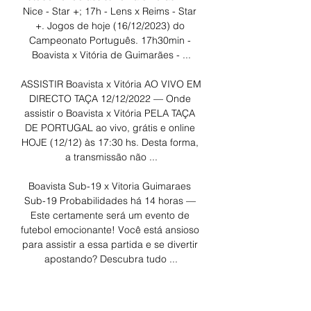
Nice - Star +; 17h - Lens x Reims - Star 
+. Jogos de hoje (16/12/2023) do 
Campeonato Português. 17h30min - 
Boavista x Vitória de Guimarães - ...

ASSISTIR Boavista x Vitória AO VIVO EM 
DIRECTO TAÇA 12/12/2022 — Onde 
assistir o Boavista x Vitória PELA TAÇA 
DE PORTUGAL ao vivo, grátis e online 
HOJE (12/12) às 17:30 hs. Desta forma, 
a transmissão não ...

Boavista Sub-19 x Vitoria Guimaraes 
Sub-19 Probabilidades há 14 horas — 
Este certamente será um evento de 
futebol emocionante! Você está ansioso 
para assistir a essa partida e se divertir 
apostando? Descubra tudo ...

Palpite: Boavista x Vitória de Guimarães 
há 9 horas — Neste sábado 16 de 