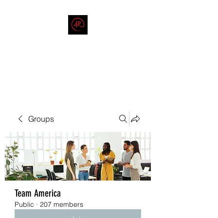
THE AMERICAN REDNECK
COMPANY
End Race in America
Groups
Team America
Public
·
207 members