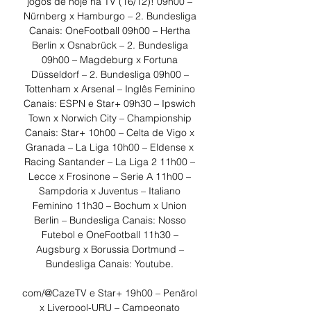
jogos de hoje na TV (16/12)! 09h00 – 
Nürnberg x Hamburgo – 2. Bundesliga 
Canais: OneFootball 09h00 – Hertha 
Berlin x Osnabrück – 2. Bundesliga 
09h00 – Magdeburg x Fortuna 
Düsseldorf – 2. Bundesliga 09h00 – 
Tottenham x Arsenal – Inglês Feminino 
Canais: ESPN e Star+ 09h30 – Ipswich 
Town x Norwich City – Championship 
Canais: Star+ 10h00 – Celta de Vigo x 
Granada – La Liga 10h00 – Eldense x 
Racing Santander – La Liga 2 11h00 – 
Lecce x Frosinone – Serie A 11h00 – 
Sampdoria x Juventus – Italiano 
Feminino 11h30 – Bochum x Union 
Berlin – Bundesliga Canais: Nosso 
Futebol e OneFootball 11h30 – 
Augsburg x Borussia Dortmund – 
Bundesliga Canais: Youtube. 

com/@CazeTV e Star+ 19h00 – Penãrol 
x Liverpool-URU – Campeonato 