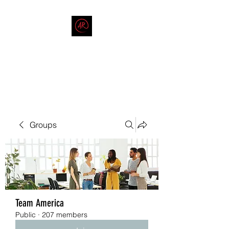
THE AMERICAN REDNECK
COMPANY
End Race in America
Groups
Team America
Public
·
207 members