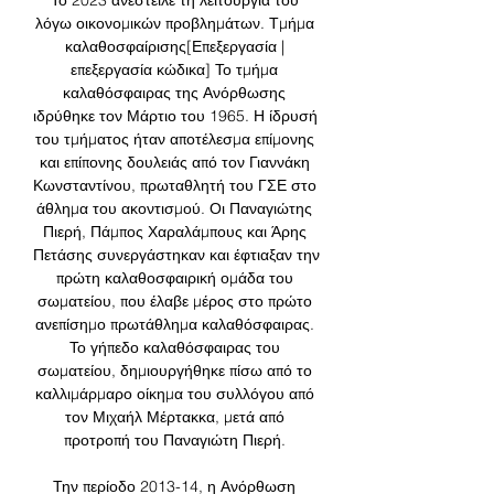
Το 2023 ανέστειλε τη λειτουργία του 
λόγω οικονομικών προβλημάτων. Τμήμα 
καλαθοσφαίρισης[Επεξεργασία | 
επεξεργασία κώδικα] Το τμήμα 
καλαθόσφαιρας της Ανόρθωσης 
ιδρύθηκε τον Μάρτιο του 1965. Η ίδρυσή 
του τμήματος ήταν αποτέλεσμα επίμονης 
και επίπονης δουλειάς από τον Γιαννάκη 
Κωνσταντίνου, πρωταθλητή του ΓΣΕ στο 
άθλημα του ακοντισμού. Οι Παναγιώτης 
Πιερή, Πάμπος Χαραλάμπους και Άρης 
Πετάσης συνεργάστηκαν και έφτιαξαν την 
πρώτη καλαθοσφαιρική ομάδα του 
σωματείου, που έλαβε μέρος στο πρώτο 
ανεπίσημο πρωτάθλημα καλαθόσφαιρας. 
Το γήπεδο καλαθόσφαιρας του 
σωματείου, δημιουργήθηκε πίσω από το 
καλλιμάρμαρο οίκημα του συλλόγου από 
τον Μιχαήλ Μέρτακκα, μετά από 
προτροπή του Παναγιώτη Πιερή. 

Την περίοδο 2013-14, η Ανόρθωση 