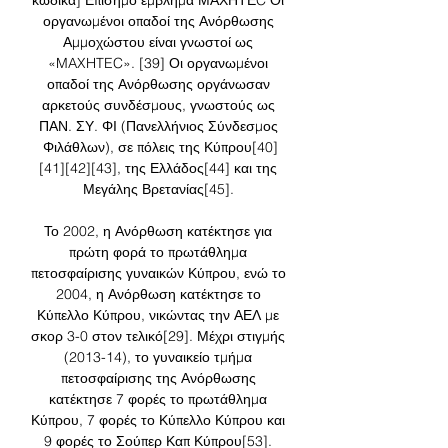
κώδικα] Επίσημο έμβλημα ΜΑΧΗΤΕC Οι 
οργανωμένοι οπαδοί της Ανόρθωσης 
Αμμοχώστου είναι γνωστοί ως 
«MAXHTEC». [39] Οι οργανωμένοι 
οπαδοί της Ανόρθωσης οργάνωσαν 
αρκετούς συνδέσμους, γνωστούς ως 
ΠΑΝ. ΣΥ. ΦΙ (Πανελλήνιος Σύνδεσμος 
Φιλάθλων), σε πόλεις της Κύπρου[40]
[41][42][43], της Ελλάδος[44] και της 
Μεγάλης Βρετανίας[45]. 

Το 2002, η Ανόρθωση κατέκτησε για 
πρώτη φορά το πρωτάθλημα 
πετοσφαίρισης γυναικών Κύπρου, ενώ το 
2004, η Ανόρθωση κατέκτησε το 
Κύπελλο Κύπρου, νικώντας την ΑΕΛ με 
σκορ 3-0 στον τελικό[29]. Μέχρι στιγμής 
(2013-14), το γυναικείο τμήμα 
πετοσφαίρισης της Ανόρθωσης 
κατέκτησε 7 φορές το πρωτάθλημα 
Κύπρου, 7 φορές το Κύπελλο Κύπρου και 
9 φορές το Σούπερ Καπ Κύπρου[53]. 
