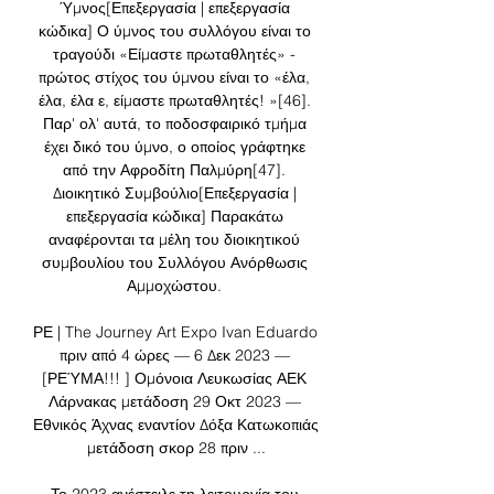
Ύμνος[Επεξεργασία | επεξεργασία 
κώδικα] Ο ύμνος του συλλόγου είναι το 
τραγούδι «Είμαστε πρωταθλητές» - 
πρώτος στίχος του ύμνου είναι το «έλα, 
έλα, έλα ε, είμαστε πρωταθλητές! »[46]. 
Παρ' ολ' αυτά, το ποδοσφαιρικό τμήμα 
έχει δικό του ύμνο, ο οποίος γράφτηκε 
από την Αφροδίτη Παλμύρη[47]. 
Διοικητικό Συμβούλιο[Επεξεργασία | 
επεξεργασία κώδικα] Παρακάτω 
αναφέρονται τα μέλη του διοικητικού 
συμβουλίου του Συλλόγου Ανόρθωσις 
Αμμοχώστου. 

ΡΕ | The Journey Art Expo Ivan Eduardo 
πριν από 4 ώρες — 6 Δεκ 2023 — 
[ΡΕΎΜΑ!!! ] Ομόνοια Λευκωσίας ΑΕΚ 
Λάρνακας μετάδοση 29 Οκτ 2023 — 
Εθνικός Άχνας εναντίον Δόξα Κατωκοπιάς 
μετάδοση σκορ 28 πριν ...
