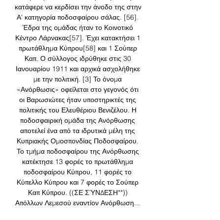
κατάφερε να κερδίσει την άνοδο της στην 
Α' κατηγορία ποδοσφαίρου σάλας. [56]. 
Έδρα της ομάδας ήταν το Κοινοτικό 
Κέντρο Λάρνακας[57]. Έχει κατακτήσει 1 
πρωτάθλημα Κύπρου[58] και 1 Σούπερ 
Καπ. Ο σύλλογος ιδρύθηκε στις 30 
Ιανουαρίου 1911 και αρχικά ασχολήθηκε 
με την πολιτική. [3] Το όνομα 
«Ανόρθωσις» οφείλεται στο γεγονός ότι 
οι Βαρωσιώτες ήταν υποστηρικτές της 
πολιτικής του Ελευθέριου Βενιζέλου. Η 
ποδοσφαιρική ομάδα της Ανόρθωσης 
αποτελεί ένα από τα ιδρυτικά μέλη της 
Κυπριακής Ομοσπονδίας Ποδοσφαίρου. 
Το τμήμα ποδοσφαίρου της Ανόρθωσης 
κατέκτησε 13 φορές το πρωτάθλημα 
ποδοσφαίρου Κύπρου, 11 φορές το 
Κύπελλο Κύπρου και 7 φορές το Σούπερ 
Καπ Κύπρου. ((ΣΕ ΣΎΝΔΕΣΗ**)) 
Απόλλων Λεμεσού εναντίον Ανόρθωση... 
