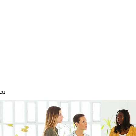
nduct
ca