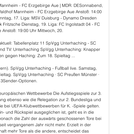
Mannheim - FC Erzgebirge Aue | MDR. DESonnabend, 
 Waldhof Mannheim - FC Erzgebirge Aue Anstoß: 14:00 
nntag, 17. Liga: MSV Duisburg - Dynamo Dresden 
k Fritzsche Dienstag, 19. Liga: FC Ingolstadt 04 - FC 
 Anstoß: 19:00 Uhr Mittwoch, 20. 

ktuell: Tabellenplatz 11 SpVgg Unterhaching - SC 
und TV: Unterhaching SpVgg Unterhaching: Knapper 
n gegen Haching: Zum 18. Spieltag ...

ern). SpVgg Unterhaching - Fußball live. Samstag, 
pieltag. SpVgg Unterhaching · SC Preußen Münster · 
13Sender-Optionen.

 europäischen Wettbewerbe Die Aufstiegsspiele zur 3. 
ng ebenso wie die Relegation zur 2. Bundesliga und 
 bei UEFA-Klubwettbewerben für K. -Spiele gelten. 
- und Rückspiel ausgeglichen ist, geht es in die 
wonach die Zahl der auswärts geschossenen Tore bei 
seit vergangenem Jahr nicht mehr. Erzielt in der 
ft mehr Tore als die andere, entscheidet das 