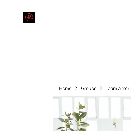
THE AMERICAN REDNECK COMPANY
End Race in America
Home
Shop
Blog
Forum
Contact
Code of Co
Home
Groups
Team Ameri