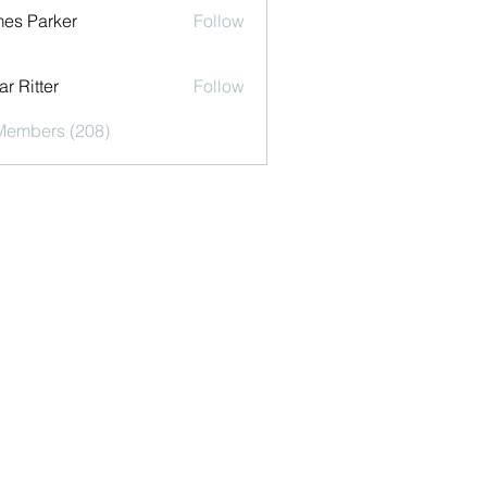
es Parker
Follow
r Ritter
Follow
 Members (208)