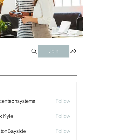
Join
centechsystems
Follow
echsystems
x Kyle
Follow
tonBayside
Follow