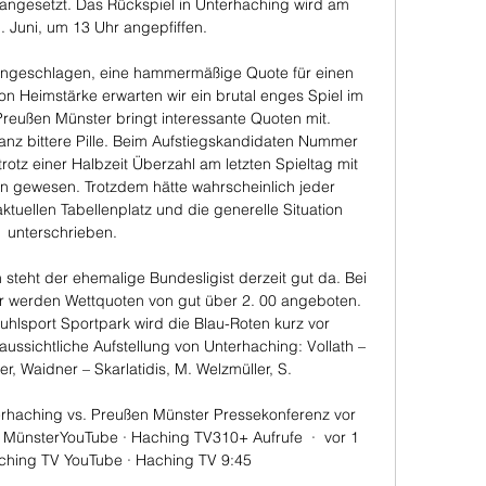
 angesetzt. Das Rückspiel in Unterhaching wird am 
 Juni, um 13 Uhr angepfiffen. 

n ungeschlagen, eine hammermäßige Quote für einen 
n Heimstärke erwarten wir ein brutal enges Spiel im 
reußen Münster bringt interessante Quoten mit. 
anz bittere Pille. Beim Aufstiegskandidaten Nummer 
rotz einer Halbzeit Überzahl am letzten Spieltag mit 
in gewesen. Trotzdem hätte wahrscheinlich jeder 
ktuellen Tabellenplatz und die generelle Situation 
unterschrieben. 

 steht der ehemalige Bundesligist derzeit gut da. Bei 
 werden Wettquoten von gut über 2. 00 angeboten. 
uhlsport Sportpark wird die Blau-Roten kurz vor 
ssichtliche Aufstellung von Unterhaching: Vollath – 
ler, Waidner – Skarlatidis, M. Welzmüller, S. 

haching vs. Preußen Münster Pressekonferenz vor 
MünsterYouTube · Haching TV310+ Aufrufe  ·  vor 1 
ching TV YouTube · Haching TV 9:45
