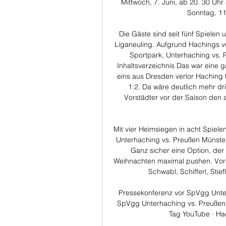
Mittwoch, 7. Juni, ab 20. 30 Uhr
Sonntag, 11.
Die Gäste sind seit fünf Spiele
Liganeuling. Aufgrund Hachings vo
Sportpark, Unterhaching vs. P
Inhaltsverzeichnis Das war eine g
eins aus Dresden verlor Haching t
1:2. Da wäre deutlich mehr dr
Vorstädter vor der Saison den a
Mit vier Heimsiegen in acht Spielen
Unterhaching vs. Preußen Münster
Ganz sicher eine Option, der 
Weihnachten maximal pushen. Vorau
Schwabl, Schifferl, Stief
Pressekonferenz vor SpVgg Unter
SpVgg Unterhaching vs. Preußen 
Tag YouTube · Ha