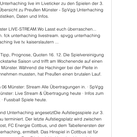
nterhaching live im Liveticker zu den Spielen der 3. 
 Übersicht zu Preußen Münster - SpVgg Unterhaching 
atistiken, Daten und Infos.

r LIVE-STREAM.Wo Lasst euch überraschen... 
m. fck unterhaching livestream. spvgg unterhaching 
aching live tv. kaiserslautern ...

Tipp, Prognose, Quoten 16. 12. Die Spielvereinigung 
ockstarke Saison und trifft am Wochenende auf einen 
 Münster. Während die Hachinger bei der Pleite in 
nnehmen mussten, hat Preußen einen brutalen Lauf. 

06 Münster: Stream Alle Übertragungen in. · SpVgg 
nster: Live Stream & Übertragung heute · Infos zum 
 · Fussball Spiele heute.

nd Unterhaching angesetztDie Aufstiegsspiele zur 3. 
u terminiert. Der letzte Aufstiegsplatz wird zwischen 
ost, FC Energie Cottbus, und dem Tabellenersten der 
haching, ermittelt. Das Hinspiel in Cottbus ist für 