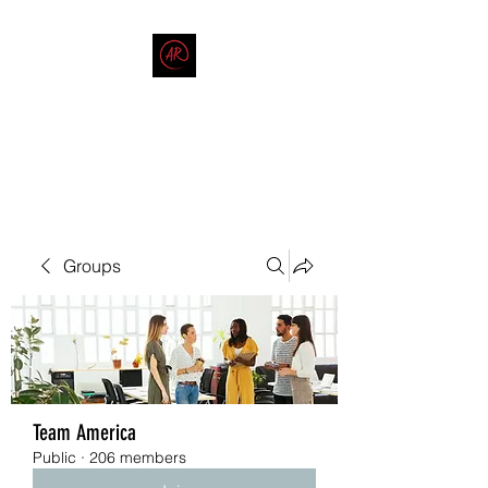
THE AMERICAN REDNECK
COMPANY
End Race in America
Groups
Team America
Public
·
206 members