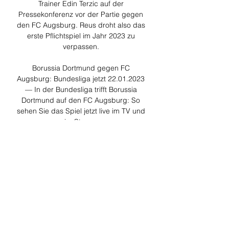
Trainer Edin Terzic auf der 
Pressekonferenz vor der Partie gegen 
den FC Augsburg. Reus droht also das 
erste Pflichtspiel im Jahr 2023 zu 
verpassen. 

Borussia Dortmund gegen FC 
Augsburg: Bundesliga jetzt 22.01.2023 
— In der Bundesliga trifft Borussia 
Dortmund auf den FC Augsburg: So 
sehen Sie das Spiel jetzt live im TV und 
im Stream.

Hier können Sie ein DAZN-Abo 
abschließen (werblicher Link). DAZN-
App: Für Apple-Geräte im iTunes-Store 
sowie für Android-Nutzer im Google Play 
StoreBorussia Dortmund kann den 
Titelkampf schon am Sonntag 
verlierenBorussia Dortmund muss im 
Fernduell mit dem FC Bayern erneut 