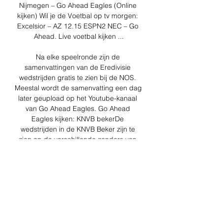
Nijmegen – Go Ahead Eagles (Online 
kijken) Wil je de Voetbal op tv morgen: 
Excelsior – AZ 12.15 ESPN2 NEC – Go 
Ahead. Live voetbal kijken ...

Na elke speelronde zijn de 
samenvattingen van de Eredivisie 
wedstrijden gratis te zien bij de NOS. 
Meestal wordt de samenvatting een dag 
later geupload op het Youtube-kanaal 
van Go Ahead Eagles. Go Ahead 
Eagles kijken: KNVB bekerDe 
wedstrijden in de KNVB Beker zijn te 
zien op de verschillende zenders van 
ESPN. Ook is er altijd één wedstrijd te 
zien op het open kanaal FOX. In de 
eerste rondes zijn er veel wedstrijden 
tegelijk, waardoor niet alle wedstrijden 
uitgezonden worden. Maar wanneer Go 
Ahead ver komt in het toernooi, zoals in 
seizoen 21/22 (halve finale tegen PSV), 