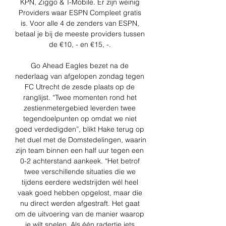
KPN, Ziggo & T-Mobile. Er zijn weinig 
Providers waar ESPN Compleet gratis 
is. Voor alle 4 de zenders van ESPN, 
betaal je bij de meeste providers tussen 
de €10, - en €15, -. 

Go Ahead Eagles bezet na de 
nederlaag van afgelopen zondag tegen 
FC Utrecht de zesde plaats op de 
ranglijst. “Twee momenten rond het 
zestienmetergebied leverden twee 
tegendoelpunten op omdat we niet 
goed verdedigden”, blikt Hake terug op 
het duel met de Domstedelingen, waarin 
zijn team binnen een half uur tegen een 
0-2 achterstand aankeek. “Het betrof 
twee verschillende situaties die we 
tijdens eerdere wedstrijden wél heel 
vaak goed hebben opgelost, maar die 
nu direct werden afgestraft. Het gaat 
om de uitvoering van de manier waarop 
je wilt spelen. Als één radertje iets 