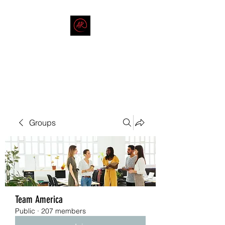
THE AMERICAN REDNECK
COMPANY
End Race in America
Groups
Team America
Public
·
207 members