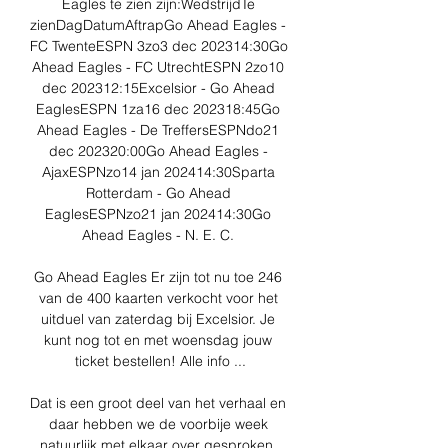
Eagles te zien zijn:WedstrijdTe 
zienDagDatumAftrapGo Ahead Eagles - 
FC TwenteESPN 3zo3 dec 202314:30Go 
Ahead Eagles - FC UtrechtESPN 2zo10 
dec 202312:15Excelsior - Go Ahead 
EaglesESPN 1za16 dec 202318:45Go 
Ahead Eagles - De TreffersESPNdo21 
dec 202320:00Go Ahead Eagles - 
AjaxESPNzo14 jan 202414:30Sparta 
Rotterdam - Go Ahead 
EaglesESPNzo21 jan 202414:30Go 
Ahead Eagles - N. E. C. 

Go Ahead Eagles Er zijn tot nu toe 246 
van de 400 kaarten verkocht voor het 
uitduel van zaterdag bij Excelsior. Je 
kunt nog tot en met woensdag jouw 
ticket bestellen! Alle info ...

Dat is een groot deel van het verhaal en 
daar hebben we de voorbije week 
natuurlijk met elkaar over gesproken. 