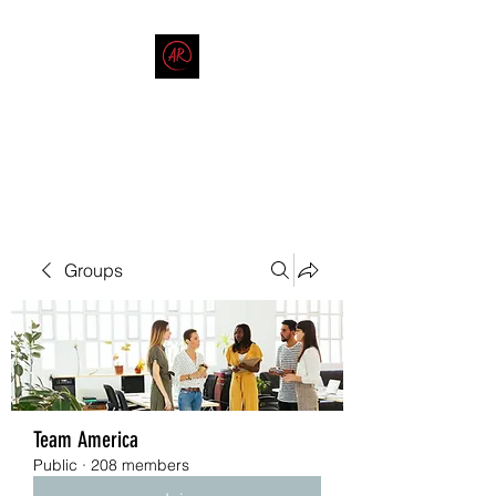
THE AMERICAN REDNECK
COMPANY
End Race in America
Groups
Team America
Public
·
208 members