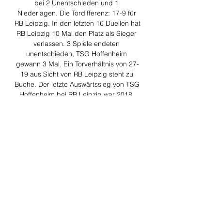
bei 2 Unentschieden und 1 
Niederlagen. Die Tordifferenz: 17-9 für 
RB Leipzig. In den letzten 16 Duellen hat 
RB Leipzig 10 Mal den Platz als Sieger 
verlassen. 3 Spiele endeten 
unentschieden, TSG Hoffenheim 
gewann 3 Mal. Ein Torverhältnis von 27-
19 aus Sicht von RB Leipzig steht zu 
Buche. Der letzte Auswärtssieg von TSG 
Hoffenheim bei RB Leipzig war 2018. 
Vergangene Saison gewann RB Leipzig 
beide Spiele gegen TSG Hoffenheim (1-
0 zu Hause und 3-1 auswärts). 

Leipzig gegen Hoffenheim live im tv 
16.12.2023 Uhr vor 11 Stunden — live 
im TV und LIVE-STREAM auf Amazon 
Prime Video und DAZN. Hier erfahrt Ihr 
RB Leipzig - Hoffenheim, Sky. 6. Mai 
2023, 15.30 Uhr, ...

Bullenfunk.fm - RB Leipzig Live aus dem 