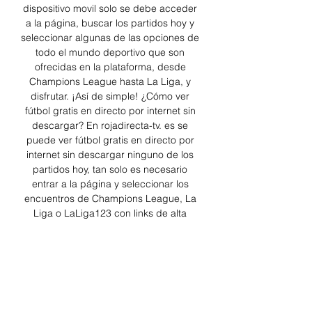
dispositivo movil solo se debe acceder 
a la página, buscar los partidos hoy y 
seleccionar algunas de las opciones de 
todo el mundo deportivo que son 
ofrecidas en la plataforma, desde 
Champions League hasta La Liga, y 
disfrutar. ¡Así de simple! ¿Cómo ver 
fútbol gratis en directo por internet sin 
descargar? En rojadirecta-tv. es se 
puede ver fútbol gratis en directo por 
internet sin descargar ninguno de los 
partidos hoy, tan solo es necesario 
entrar a la página y seleccionar los 
encuentros de Champions League, La 
Liga o LaLiga123 con links de alta 
definición en Movistar LaLiga, Movistar 
Liga de Campeones, GOL, Fox Sports, 
ESPN o Directv Sports y disfrutar del 
evento. ¿Dónde ver partidos online 
gratis sin registrarse? La web de 
rojadirecta-tv. es permite ver partidos 