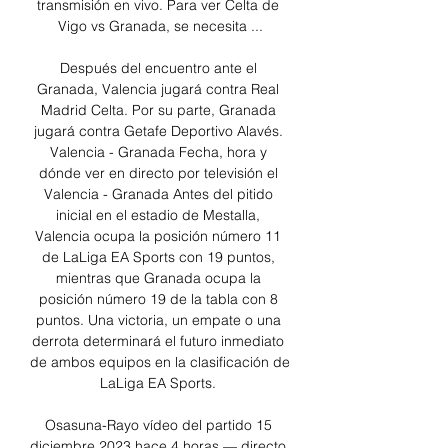
transmisión en vivo. Para ver Celta de 
Vigo vs Granada, se necesita ...

Después del encuentro ante el 
Granada, Valencia jugará contra Real 
Madrid Celta. Por su parte, Granada 
jugará contra Getafe Deportivo Alavés. 
Valencia - Granada Fecha, hora y 
dónde ver en directo por televisión el 
Valencia - Granada Antes del pitido 
inicial en el estadio de Mestalla, 
Valencia ocupa la posición número 11 
de LaLiga EA Sports con 19 puntos, 
mientras que Granada ocupa la 
posición número 19 de la tabla con 8 
puntos. Una victoria, un empate o una 
derrota determinará el futuro inmediato 
de ambos equipos en la clasificación de 
LaLiga EA Sports. 

Osasuna-Rayo vídeo del partido 15 
diciembre 2023 hace 4 horas — directo 