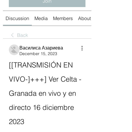
Join
Discussion
Media
Members
About
Back
Василиса Азариева
December 15, 2023
[[TRANSMISIÓN EN 
VIVO-]+++] Ver Celta - 
Granada en vivo y en 
directo 16 diciembre 
2023