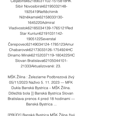
Čeljabinsk62189031102-1515818HK 
Sibir Novosibirsk62195032148-
1925419Neftěchimik 
Nižněkamsk62158033130-
1645220Admiral 
Vladivostok62185034139-1765121Red 
Star Kunlun62191031142-
1905122Severstal 
Čerepovec62149034124-1785123Amur 
Chabarovsk62173033126-1754924HC 
Dinamo Minsk62152037119-1804225HC 
Slovan Bratislava62105044101-
21333Aktualizované: 23. 

MŠK Žilina : Železiarne Podbrezová živý 
05/11/2023 Naživo 5. 11. 2023 — MFK 
Dukla Banská Bystrica – MŠK Žilina. 
Dôležitá bola ]] Banská Bystrica Slovan 
Bratislava prenos 4 pred 18 hodinami — 
Banská Bystrica ...

[PRÚD!] Banská Bystrica MŠK Žilina živý 