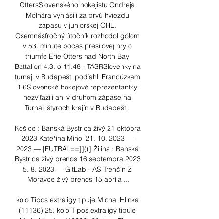
OttersSlovenského hokejistu Ondreja 
Molnára vyhlásili za prvú hviezdu 
zápasu v juniorskej OHL. 
Osemnásťročný útočník rozhodol gólom 
v 53. minúte počas presilovej hry o 
triumfe Erie Otters nad North Bay 
Battalion 4:3. o 11:48 - TASRSlovenky na 
turnaji v Budapešti podľahli Francúzkam 
1:6Slovenské hokejové reprezentantky 
nezvíťazili ani v druhom zápase na 
Turnaji štyroch krajín v Budapešti. 

Košice : Banská Bystrica živý 21 októbra 
2023 Kateřina Mihol 21. 10. 2023 — 
2023 — [FUTBAL==]]((] Žilina : Banská 
Bystrica živý prenos 16 septembra 2023 
5. 8. 2023 — GitLab - AS Trenčín Z 
Moravce živý prenos 15 apríla ...

kolo Tipos extraligy tipuje Michal Hlinka 
(11136) 25. kolo Tipos extraligy tipuje 