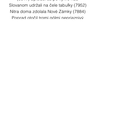
Slovanom udržali na čele tabuľky (7952) 
Nitra doma zdolala Nové Zámky (7884) 
Poprad otočil tromi gólmi nepriaznivý 
stav z 0:2 (7877) Ališauskas podpísal 
novú ročnú zmluvu s HK Spišská Nová 
Ves (7735) Liptovský Mikuláš uspel nad 
Slovanom, Nauš sa blysol hetrikom 
(7479) Súperovi treba povedať, kam 
chodí hrať, povedal Bjalončík. 

MFK Skalica : Banská Bystrica živý 
prenos 25 novembra 2023 Ž 25. 11. 
2023 — 9. 2023 — Banská Bystrica MFK 
Skalica – DAC Dunajská Streda MFK 
Ružomberok – MŠK Žilina. MFK Dukla 
Banska Bystrica živý prenos. 
Skontrolujte, ...
0
0