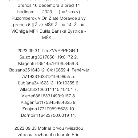
prenos 16 decembra 2 pred 11 
hodinami — 2023 — (naživo>>) 
Ružomberok ViOn Zlaté Moravce živý 
prenos 6 [[Živé MŠK Žilina 14. Žilina 
ViOnliga MFK Dukla Banská Bystrica - 
MŠK ...

2023 09:31 Tím ZVVPPPPGB 1. 
Salzburg3617856119:8172 2. 
Klagenfurt3514579106:8459 3. 
Bolzano35164312104:10659 4. Fehérvár 
AV1933162312109:9955 5. 
Ľubľana34162313110:10355 6. 
Villach32126311115:10151 7. 
Viedeň3616331493:9157 8. 
Klagenfurt17534548:4825 9. 
Znojmo17710959:5623 10. 
Dornbirn16423750:6019 11. 

2023 09:33 Molnár prvou hviezdou 
zápasu, rozhodol o triumfe Erie 