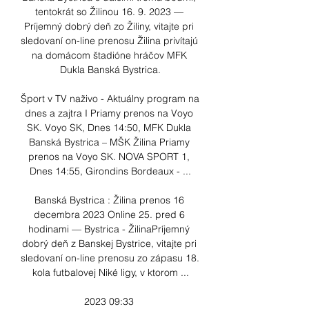
tentokrát so Žilinou 16. 9. 2023 — 
Príjemný dobrý deň zo Žiliny, vitajte pri 
sledovaní on-line prenosu Žilina privítajú 
na domácom štadióne hráčov MFK 
Dukla Banská Bystrica.

Šport v TV naživo - Aktuálny program na 
dnes a zajtra I Priamy prenos na Voyo 
SK. Voyo SK, Dnes 14:50, MFK Dukla 
Banská Bystrica – MŠK Žilina Priamy 
prenos na Voyo SK. NOVA SPORT 1, 
Dnes 14:55, Girondins Bordeaux - ...

Banská Bystrica : Žilina prenos 16 
decembra 2023 Online 25. pred 6 
hodinami — Bystrica - ŽilinaPríjemný 
dobrý deň z Banskej Bystrice, vitajte pri 
sledovaní on-line prenosu zo zápasu 18. 
kola futbalovej Niké ligy, v ktorom ...

2023 09:33 