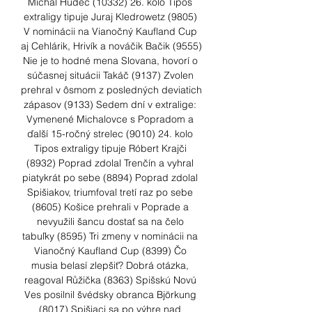
Michal Hudec (10332) 26. kolo Tipos 
extraligy tipuje Juraj Kledrowetz (9805) 
V nominácii na Vianočný Kaufland Cup 
aj Cehlárik, Hrivík a nováčik Bačik (9555) 
Nie je to hodné mena Slovana, hovorí o 
súčasnej situácii Takáč (9137) Zvolen 
prehral v ôsmom z posledných deviatich 
zápasov (9133) Sedem dní v extralige: 
Vymenené Michalovce s Popradom a 
ďalší 15-ročný strelec (9010) 24. kolo 
Tipos extraligy tipuje Róbert Krajči 
(8932) Poprad zdolal Trenčín a vyhral 
piatykrát po sebe (8894) Poprad zdolal 
Spišiakov, triumfoval tretí raz po sebe 
(8605) Košice prehrali v Poprade a 
nevyužili šancu dostať sa na čelo 
tabuľky (8595) Tri zmeny v nominácii na 
Vianočný Kaufland Cup (8399) Čo 
musia belasí zlepšiť? Dobrá otázka, 
reagoval Růžička (8363) Spišskú Novú 
Ves posilnil švédsky obranca Björkung 
(8017) Spišiaci sa po výhre nad 