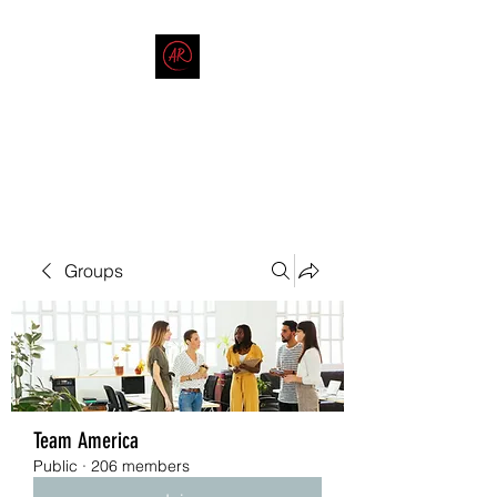
THE AMERICAN REDNECK
COMPANY
End Race in America
Groups
Team America
Public
·
206 members