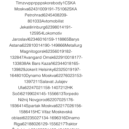
Tímzvvpprpppskorebody1CSKA 
Moskva62431009191-751062SKA 
Petrohrad6245408209-
801033Avtomobilist 
Jekatěrinburg62398014191-
125954Lokomotiv 
Jaroslavl62346016159-118865Barys 
Astana622810014190-149866Metallurg 
Magnitogorsk62356019182-
132847Avangard Omsk622910018177-
133838Ak Bars Kazaň62344018165-
139829Jokerit Helsinky62325019197-
1648010Dynamo Moskva62276023153-
1397211Salavat Julajev 
Ufa62247021158-1407212HK 
Soči62199024145-1556613Torpedo 
Nižnij Novgorod62207025176-
1936414Spartak Moskva62217026156-
1586415HC Viťaz Moskevská 
oblast62235027134-1696316Dinamo 
Riga62188026129-1556217Traktor 