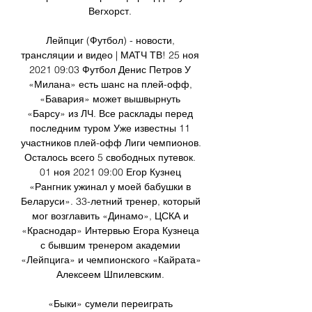
Вегхорст. 

Лейпциг (Футбол) - новости, 
трансляции и видео | МАТЧ ТВ! 25 ноя 
2021 09:03 Футбол Денис Петров У 
«Милана» есть шанс на плей-офф, 
«Бавария» может вышвырнуть 
«Барсу» из ЛЧ. Все расклады перед 
последним туром Уже известны 11 
участников плей-офф Лиги чемпионов. 
Осталось всего 5 свободных путевок. 
01 ноя 2021 09:00 Егор Кузнец 
«Рангник ужинал у моей бабушки в 
Беларуси». 33-летний тренер, который 
мог возглавить «Динамо», ЦСКА и 
«Краснодар» Интервью Егора Кузнеца 
с бывшим тренером академии 
«Лейпцига» и чемпионского «Кайрата» 
Алексеем Шпилевским. 

«Быки» сумели переиграть 