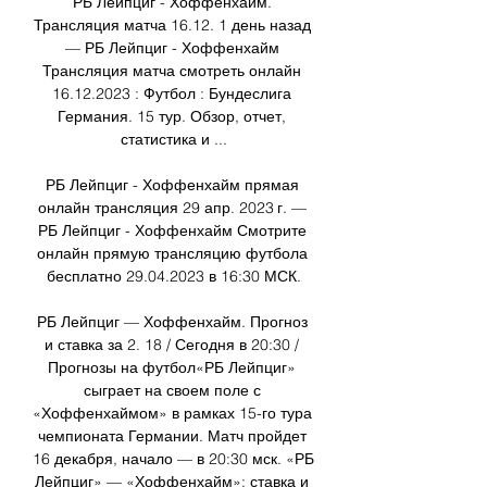
РБ Лейпциг - Хоффенхайм. 
Трансляция матча 16.12. 1 день назад 
— РБ Лейпциг - Хоффенхайм 
Трансляция матча смотреть онлайн 
16.12.2023 : Футбол : Бундеслига 
Германия. 15 тур. Обзор, отчет, 
статистика и ...

РБ Лейпциг - Хоффенхайм прямая 
онлайн трансляция 29 апр. 2023 г. — 
РБ Лейпциг - Хоффенхайм Смотрите 
онлайн прямую трансляцию футбола 
бесплатно 29.04.2023 в 16:30 МСК.

РБ Лейпциг — Хоффенхайм. Прогноз 
и ставка за 2. 18 / Сегодня в 20:30 / 
Прогнозы на футбол«РБ Лейпциг» 
сыграет на своем поле с 
«Хоффенхаймом» в рамках 15-го тура 
чемпионата Германии. Матч пройдет 
16 декабря, начало — в 20:30 мск. «РБ 
Лейпциг» — «Хоффенхайм»: ставка и 