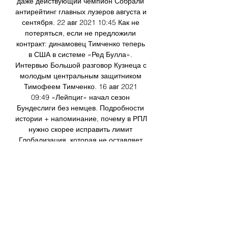
даже действующий чемпион Собрали 
антирейтинг главных лузеров августа и 
сентября. 22 авг 2021 10:45 Как не 
потеряться, если не предложили 
контракт: динамовец Тимченко теперь 
в США в системе «Ред Булла». 
Интервью Большой разговор Кузнеца с 
молодым центральным защитником 
Тимофеем Тимченко. 16 авг 2021 
09:49 «Лейпциг» начал сезон 
Бундеслиги без немцев. Подробности 
истории + напоминание, почему в РПЛ 
нужно скорее исправить лимит 
Глобализация, которая не оставляет 
шансов нашему футболу в текущем 
состоянии. 

Анализ матча РБ Лейпциг - 
Хоффенхайм 16.12.2023 9 часов 
назад — Смотреть все. Для прогноза 
матча по футболу между РБ Лейпциг и 
Хоффенхайм 16 дек. 2023 в 20:30 по 