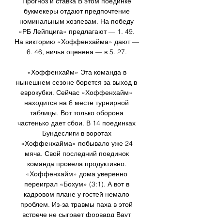
Прогноз и ставка В этом поединке 
букмекеры отдают предпочтение 
номинальным хозяевам. На победу 
«РБ Лейпцига» предлагают — 1. 49. 
На викторию «Хоффенхайма» дают — 
6. 46, ничья оценена — в 5. 27. 

«Хоффенхайм» Эта команда в 
нынешнем сезоне борется за выход в 
еврокубки. Сейчас «Хоффенхайм» 
находится на 6 месте турнирной 
таблицы. Вот только оборона 
частенько дает сбои. В 14 поединках 
Бундеслиги в воротах 
«Хоффенхайма» побывало уже 24 
мяча. Свой последний поединок 
команда провела продуктивно. 
«Хоффенхайм» дома уверенно 
переиграл «Бохум» (3:1). А вот в 
кадровом плане у гостей немало 
проблем. Из-за травмы паха в этой 
встрече не сыграет форвард Ваут 