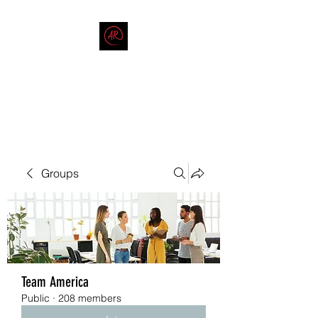
THE AMERICAN REDNECK
COMPANY
End Race in America
Groups
Team America
Public
·
208 members