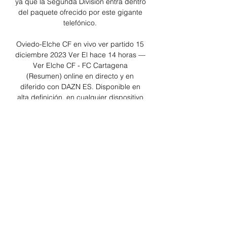
ya que la Segunda División entra dentro 
del paquete ofrecido por este gigante 
telefónico. 

Oviedo-Elche CF en vivo ver partido 15 
diciembre 2023 Ver El hace 14 horas — 
Ver Elche CF - FC Cartagena 
(Resumen) online en directo y en 
diferido con DAZN ES. Disponible en 
alta definición, en cualquier dispositivo 
y ...

En vivo Oviedo-Elche CF vídeo del 
partido 15 diciembre hace 13 horas — / 
LaLigaEste viernes por la noche a partir 
de las 20:30 horas se vuelven a ver las 
caras dos históricos como son el Real 
Oviedo y el Elche CF.
0
0