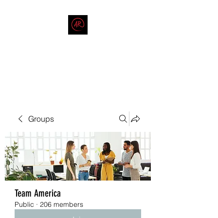
THE AMERICAN REDNECK
COMPANY
End Race in America
Groups
Team America
Public
·
206 members