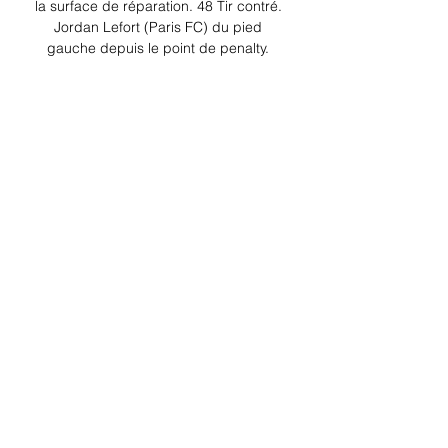
la surface de réparation. 48 Tir contré. 
Jordan Lefort (Paris FC) du pied 
gauche depuis le point de penalty. 
Corner, Paris FC. Corner concédé par 
Mohamed Kaba. Tir contré. Cyril 
Mandouki (Paris FC) du pied droit de 
l'extérieur de la surface de réparation. 
46 Arrêt. Yvann Maçon (Paris FC) du 
pied gauche à gauche de la surface de 
réparation voit son tir stoppé. 

Streaming PARIS-Valenciennes Gratuit 
En Direct. Où Valenciennes PSG 
Streaming Streamonsport. Programme 
Foot vous donne toutes les infos pour 
regarder le match Paris FC contre 
Bastia à la TV ou en streaming.
0
0