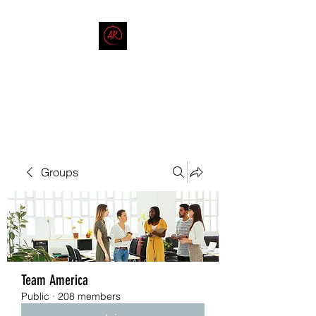
THE AMERICAN REDNECK
COMPANY
End Race in America
Groups
Team America
Public
·
208 members