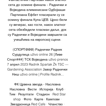
сета до осмине финала – Раднички и 
Војводина елиминисани Одбојкаши 
Партизана Ефбет пласирали су се 
осмину финала Купа ЦЕВ. Црно-бели 
су вечерас, као гости, након златног 
сета обезбедили пласман даље, док 
су Раднички и Војводини завршили са 
учешћима на европској сцени. 

(СПОРТ@@@) Раднички Радник 
Сурдулица uživo online 26 [Ливе 
Спорт###] ТСК Војводина uživo prenos 
7 април 2023 Radnik Spartak Žk TSC — 
Gardening Association Јавор Раднички 
Ниш uživo online | Profile Radnik...

ФК Црвена звезда - Насловна 
Насловна · Вести · Историја · Клуб · 
Тим · Резултати · Стадион · Red Star 
shop · Фото · Карте · Кампови · 
Звездаоница Red Cafe · Чланство · 