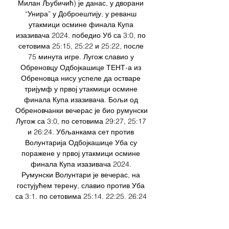
Милан Љубичић) је данас, у дворани 
“Унира” у Доброештију, у реванш 
утакмици осмине финала Купа 
изазивача 2024. победио Уб са 3:0, по 
сетовима 25:15, 25:22 и 25:22, после 
75 минута игре. Лугож славио у 
Обреновцу Одбојкашице ТЕНТ-а из 
Обреновца нису успеле да остваре 
тријумф у првој утакмици осмине 
финала Купа изазивача. Бољи од 
Обреновчанки вечерас је био румунски 
Лугож са 3:0, по сетовима 29:27, 25:17 
и 26:24. Убљанкама сет против 
Волунтарија Одбојкашице Уба су 
поражене у првој утакмици осмине 
финала Купа изазивача 2024. 
Румунски Волунтари је вечерас, на 
гостујућем терену, славио против Уба 
са 3:1, по сетовима 25:14, 22:25, 26:24 
и 25:20. 

Радник Сурдулица Вождовац uživo 