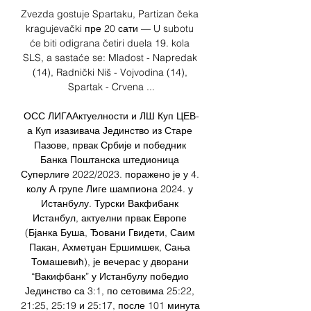
Zvezda gostuje Spartaku, Partizan čeka 
kragujevački пре 20 сати — U subotu 
će biti odigrana četiri duela 19. kola 
SLS, a sastaće se: Mladost - Napredak 
(14), Radnički Niš - Vojvodina (14), 
Spartak - Crvena ...

ОСС ЛИГААктуелности и ЛШ Куп ЦЕВ-
а Куп изазивача Јединство из Старе 
Пазове, првак Србије и победник 
Банка Поштанска штедионица 
Суперлиге 2022/2023. поражено је у 4. 
колу А групе Лиге шампиона 2024. у 
Истанбулу. Турски Вакфибанк 
Истанбул, актуелни првак Европе 
(Бјанка Буша, Ђовани Гвидети, Саим 
Пакан, Ахметџан Ершимшек, Сања 
Томашевић), је вечерас у дворани 
“Вакифбанк” у Истанбулу победио 
Јединство са 3:1, по сетовима 25:22, 
21:25, 25:19 и 25:17, после 101 минута 