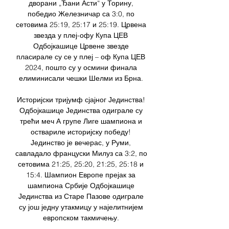
дворани „Ђани Асти“ у Торину, 
победио Железничар са 3:0, по 
сетовима 25:19, 25:17 и 25:19. Црвена 
звезда у плеј-офу Купа ЦЕВ 
Одбојкашице Црвене звезде 
пласирале су се у плеј – оф Купа ЦЕВ 
2024, пошто су у осмини финала 
елиминисали чешки Шелми из Брна. 

Историјски тријумф сјајног Јединства! 
Одбојкашице Јединства одиграле су 
трећи меч А групе Лиге шампиона и 
оствариле историјску победу! 
Јединство је вечерас, у Руми, 
савладало француски Милуз са 3:2, по 
сетовима 21:25, 25:20, 21:25, 25:18 и 
15:4. Шампион Европе прејак за 
шампиона Србије Одбојкашице 
Јединства из Старе Пазове одиграле 
су још једну утакмицу у најелитнијем 
европском такмичењу. 
