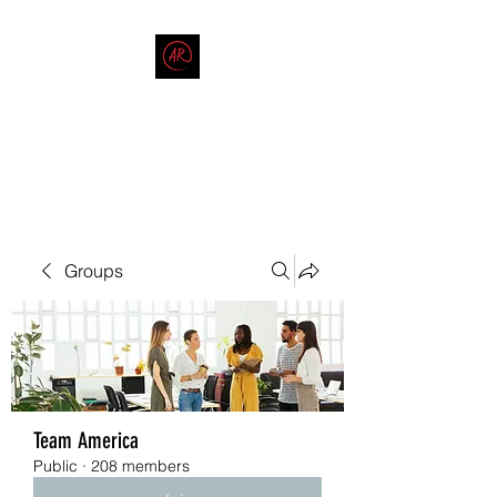
THE AMERICAN REDNECK
COMPANY
End Race in America
Groups
Team America
Public
·
208 members