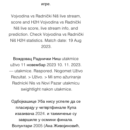
игре. 

Vojvodina vs Radnički Niš live stream, 
score and H2H Vojvodina vs Radnički 
Niš live score, live stream info, and 
prediction. Check Vojvodina vs Radnički 
Niš H2H statistics. Match date: 19 Aug 
2023.

Вождовац Раднички Ниш utakmice 
uživo 11 новембар 2023 10. 11. 2023. 
— utakmice. Raspored. Nogomet Uživo 
Rezultat. > Uživo. > Mi smo ažuriranje 
Radnicki Nis vs Novi Pazar utakmicu 
swightlight nakon utakmice.

Одбојкашице Уба нису успеле да се 
пласирају у четвртфинале Купа 
изазивача 2024. и такмичење су 
завршиле у осмини финала. 
Волунтари 2005 (Ана Живојиновић, 