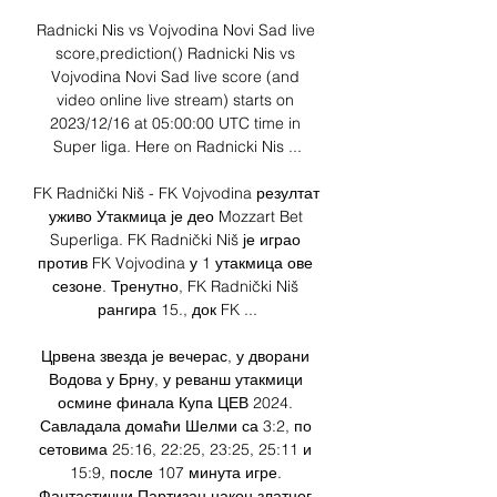
Radnicki Nis vs Vojvodina Novi Sad live 
score,prediction() Radnicki Nis vs 
Vojvodina Novi Sad live score (and 
video online live stream) starts on 
2023/12/16 at 05:00:00 UTC time in 
Super liga. Here on Radnicki Nis ...

FK Radnički Niš - FK Vojvodina резултат 
уживо Утакмица је део Mozzart Bet 
Superliga. FK Radnički Niš је играо 
против FK Vojvodina у 1 утакмица ове 
сезоне. Тренутно, FK Radnički Niš 
рангира 15., док FK ...

Црвена звезда је вечерас, у дворани 
Водова у Брну, у реванш утакмици 
осмине финала Купа ЦЕВ 2024. 
Савладала домаћи Шелми са 3:2, по 
сетовима 25:16, 22:25, 23:25, 25:11 и 
15:9, после 107 минута игре. 
Фантастични Партизан након златног 