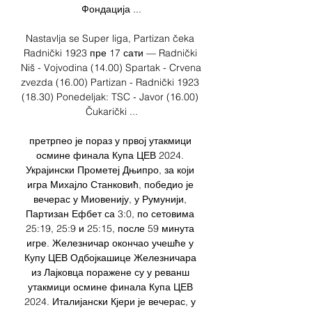
Фондација ...

Nastavlja se Super liga, Partizan čeka 
Radnički 1923 пре 17 сати — Radnički 
Niš - Vojvodina (14.00) Spartak - Crvena 
zvezda (16.00) Partizan - Radnički 1923 
(18.30) Ponedeljak: TSC - Javor (16.00) 
Čukarički ...

претрпео је пораз у првој утакмици 
осмине финала Купа ЦЕВ 2024. 
Украјински Прометеј Дњипро, за који 
игра Михајло Станковић, победио је 
вечерас у Миовенију, у Румунији, 
Партизан Ефбет са 3:0, по сетовима 
25:19, 25:9 и 25:15, после 59 минута 
игре. Железничар окончао учешће у 
Купу ЦЕВ Одбојкашице Железничара 
из Лајковца поражене су у реванш 
утакмици осмине финала Купа ЦЕВ 
2024. Италијански Кјери је вечерас, у 