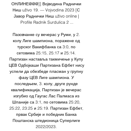
ОНЛИНЕ@@@]] Војводина Раднички 
Ниш uživo 19. — Vojvodina 2023 [С 
Јавор Раднички Ниш uživo online | 
Profile Radnik Surdulica 2 ...

Пазовчанке су вечерас у Руми, у 2. 
колу Лиге шампиона, поражене од 
турског Вакифбанка са 3:0, по 
сетовима 25:15, 25:17 и 25:14. 
Партизан наставља такмичење у Купу 
ЦЕВ Одбојкаши Партизана Ефбет нису 
успели да обезбеде пласман у групну 
фазу ЦЕВ Лиге шампиона. У 
последњем, 3. колу, друге рунде 
квалификација, Партизан је вечерас 
изгубио од Гаугас Лас Палмаса из 
Шпаније са 3:1, по сетовима 25:20, 
25:22, 23:25 и 25:19. Партизан Ефбет, 
првак Србије и победник Банка 
Поштанска штедионица Суперлиге 
2022/2023. 
