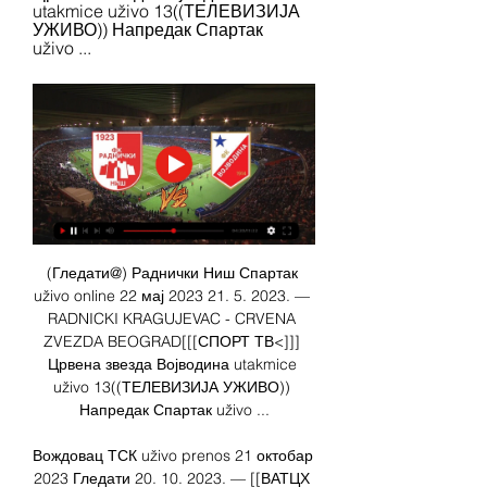
utakmice uživo 13((ТЕЛЕВИЗИЈА 
УЖИВО)) Напредак Спартак 
uživo ...
(Гледати@) Раднички Ниш Спартак 
uživo online 22 мај 2023 21. 5. 2023. — 
RADNICKI KRAGUJEVAC - CRVENA 
ZVEZDA BEOGRAD[[[СПОРТ ТВ<]]] 
Црвена звезда Војводина utakmice 
uživo 13((ТЕЛЕВИЗИЈА УЖИВО)) 
Напредак Спартак uživo ...

Вождовац ТСК uživo prenos 21 октобар 
2023 Гледати 20. 10. 2023. — [[ВАТЦХ 